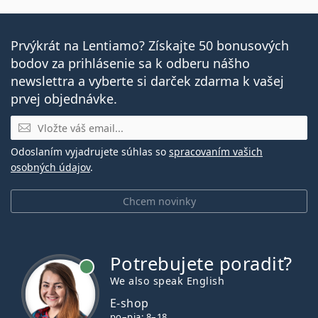
Prvýkrát na Lentiamo? Získajte 50 bonusových
bodov za prihlásenie sa k odberu nášho
newslettra a vyberte si darček zdarma k vašej
prvej objednávke.
E-mail
Odoslaním vyjadrujete súhlas so
spracovaním vašich
osobných údajov
.
Chcem novinky
Potrebujete poradiť?
je online
We also speak English
E-shop
po–pia: 8–18