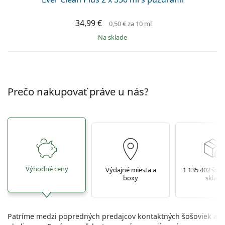
34,99 €
0,50 €
za 10 ml
na sklade
Prečo nakupovať práve u nás?
Výhodné ceny
Výdajné miesta a
1 135 402 šoš
boxy
sklade
Patríme medzi popredných predajcov kontaktných šošoviek a