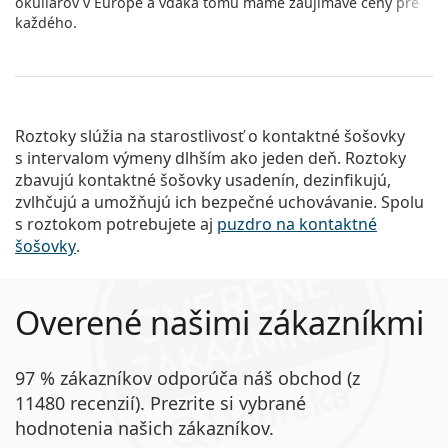
okuliarov v Európe a vďaka tomu máme zaujímavé ceny pre
každého.
Roztoky
slúžia na starostlivosť o kontaktné šošovky
s intervalom výmeny dlhším ako jeden deň. Roztoky
zbavujú
kontaktné šošovky
usadenín, dezinfikujú,
zvlhčujú
a umožňujú ich bezpečné uchovávanie. Spolu
s roztokom potrebujete aj
puzdro na kontaktné
šošovky
.
Overené našimi zákazníkmi
97 % zákazníkov odporúča náš obchod (z
11480 recenzií). Prezrite si vybrané
hodnotenia našich zákazníkov.