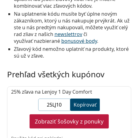
Persol
kombinovať viac zľavových kódov.
Na uplatnenie kódu musíte byť
úplne novým
Prada
zákazníkom, ktorý u nás
nakupuje prvýkrát
. Ak už
ste u nás predtým nakupovali, môžete využiť celý
Všetky značky
rad zliav z našich
newslettrov
či
využívať nazbierané
bonusové body
.
Zľavový kód
nemožno
uplatniť na produkty, ktoré
sú už v zľave
.
Prehľad všetkých kupónov
25%
zľava na Lenjoy 1 Day Comfort
Kopírovať
Zobraziť šošovky z ponuky