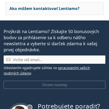
Ako môžem kontaktovať Lentiamo?
Prvýkrát na Lentiamo? Získajte 50 bonusových
bodov za prihlásenie sa k odberu nášho
newslettra a vyberte si darček zdarma k vašej
prvej objednávke.
E-mail
Odoslaním vyjadrujete súhlas so
spracovaním vašich
osobných údajov
.
Chcem novinky
Potrebujete poradiť?
je offline