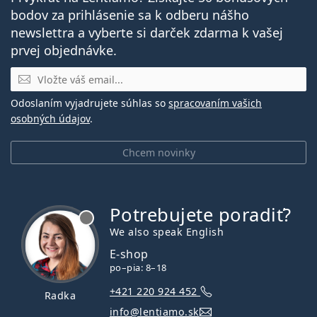
bodov za prihlásenie sa k odberu nášho
newslettra a vyberte si darček zdarma k vašej
prvej objednávke.
E-mail
Odoslaním vyjadrujete súhlas so
spracovaním vašich
osobných údajov
.
Chcem novinky
Potrebujete poradiť?
je offline
We also speak English
E-shop
po–pia: 8–18
+421 220 924 452
Radka
info@lentiamo.sk