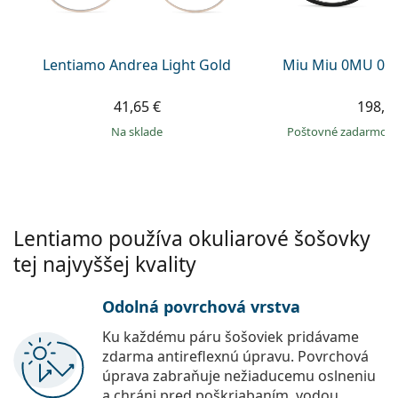
Persol
Prada
Lentiamo Andrea Light Gold
Miu Miu 0MU 01
Všetky značky
41,65 €
198,9
na sklade
Poštovné zadarmo
Lentiamo používa okuliarové šošovky
tej najvyššej kvality
Odolná povrchová vrstva
Ku každému páru šošoviek pridávame
zdarma antireflexnú úpravu. Povrchová
úprava zabraňuje nežiaducemu oslneniu
a chráni pred poškriabaním, vodou,