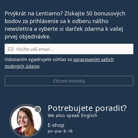
Prvýkrát na Lentiamo? Získajte 50 bonusových
bodov za prihlásenie sa k odberu nášho
newslettra a vyberte si darček zdarma k vašej
prvej objednávke.
E-mail
Odoslaním vyjadrujete súhlas so
spracovaním vašich
osobných údajov
.
Chcem novinky
Potrebujete poradiť?
je offline
We also speak English
E-shop
po–pia: 8–18