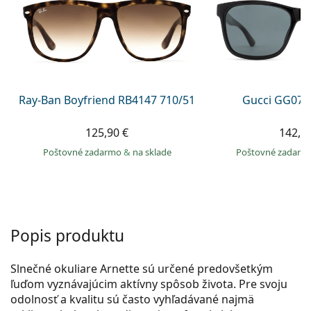
Persol
Prada
Všetky značky
Ray-Ban Boyfriend RB4147 710/51
Gucci GG074
125,90 €
142,9
Poštovné zadarmo
&
na sklade
Poštovné zadar
Popis produktu
Slnečné okuliare Arnette sú určené predovšetkým
ľuďom vyznávajúcim aktívny spôsob života. Pre svoju
odolnosť a kvalitu sú často vyhľadávané najmä