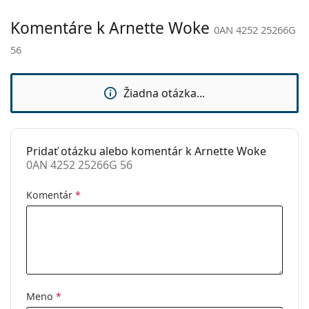
Kategória:
Slnečné okuliare
Komentáre k Arnette Woke
0AN 4252 25266G
Značka:
Arnette
56
Použitie:
Móda
Kód:
0AN 4252 25266G 56
Žiadna otázka...
Pridať otázku alebo komentár k Arnette Woke
0AN 4252 25266G 56
Komentár
*
Meno
*