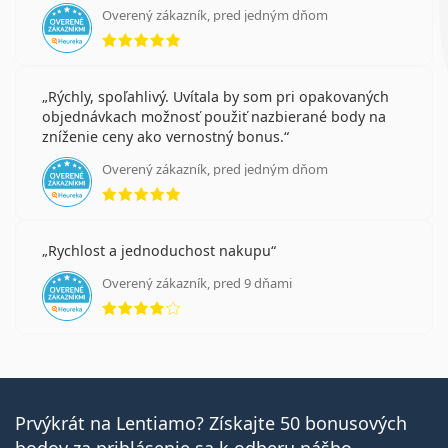
Overený zákazník, pred jedným dňom
hodnotenie 5 z 5
Rýchly, spoľahlivý. Uvítala by som pri opakovaných
objednávkach možnosť použiť nazbierané body na
zníženie ceny ako vernostný bonus.
Overený zákazník, pred jedným dňom
hodnotenie 5 z 5
Rychlost a jednoduchost nakupu
Overený zákazník, pred 9 dňami
hodnotenie 4 z 5
Prvýkrát na Lentiamo? Získajte 50 bonusových
bodov za prihlásenie sa k odberu nášho