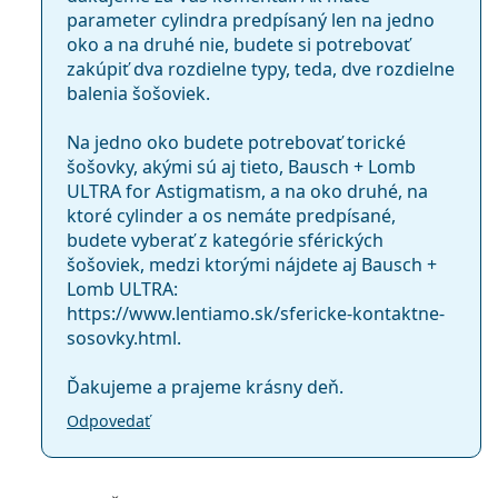
Šošoviek v
3
parameter cylindra predpísaný len na jedno
krabičke:
oko a na druhé nie, budete si potrebovať
zakúpiť dva rozdielne typy, teda, dve rozdielne
Hmotnosť:
25 g
balenia šošoviek.
Ostatné
Na jedno oko budete potrebovať torické
Kategória:
Mesačné
šošovky, akými sú aj tieto, Bausch + Lomb
Tórické šošovky
ULTRA for Astigmatism, a na oko druhé, na
Kontinuálne
ktoré cylinder a os nemáte predpísané,
Silikón-hydrogélové
budete vyberať z kategórie sférických
šošoviek, medzi ktorými nájdete aj Bausch +
Kontaktné šošovky
Lomb ULTRA:
https://www.lentiamo.sk/sfericke-kontaktne-
sosovky.html.
Ďakujeme a prajeme krásny deň.
Odpovedať