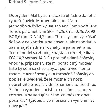
Richard Š.
pred 2 rokmi
Dobrý deň. Mal by som otázku ohľadne daného
typu šošoviek. Momentálne používam
jednodňové šošovky Bausch and Lomb SoftLens
Toric s parametrami SPH -1,25. CYL - 0,75. AX 90
BC 8,6 mm DIA 14,2 mm. Chcel by som vyskúšať
šošovky na kontinuálne nosenie, ale nepodarilo
sa mi nájsť žiadne s rovnakými parametrami.
Tento model sa zhoduje najviac, rozdiel je iba v
DIA 14,2 versus 14,5. Sú pre mňa dané šošovky
vhodné, prípadne viete mi poradiť iný model?
Ešte by som sa chcel spýtať jednu vec - tento
model je označovaný ako mesačné šošovky a v
popise je uvedené, že je možné ich nosiť
nepretržite 6 nocí a 7 dní. Znamená to, že ich po
7 dňoch vyberiem, očistím, nechám cez noc v
roztoku a nasledujúce ráno ich môžem opäť
používať 1 týždeň, a po mesiaci ich vymením za
nový pár?