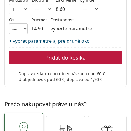
Množstvo
Dioptria
Zakrivenie
Cylinder
Persol
8.60
Prada
Os
Priemer
Dostupnosť
Všetky značky
14.50
vyberte parametre
+ vybrať parametre aj pre druhé oko
Pridať do košíka
Doprava zdarma pri objednávkach nad 60 €
U objednávok pod 60 €, doprava od 1,70 €
Prečo nakupovať práve u nás?