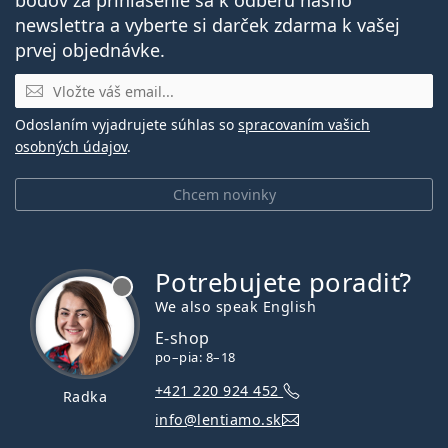
newslettra a vyberte si darček zdarma k vašej
prvej objednávke.
E-mail
Odoslaním vyjadrujete súhlas so
spracovaním vašich
osobných údajov
.
Chcem novinky
Potrebujete poradiť?
je offline
We also speak English
E-shop
po–pia: 8–18
+421 220 924 452
Radka
info@lentiamo.sk