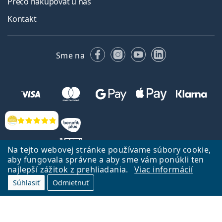
Prečo nakupovať u nás
Kontakt
Facebooku
Instagrame
YouTube
LinkedIn
Sme na
Hodnotenia
Na tejto webovej stránke používame súbory cookie,
aby fungovala správne a aby sme vám ponúkli ten
najlepší zážitok z prehliadania.
Viac informácií
Späť na Úvodnu stránku
Prejsť hore
Súhlasiť
Odmietnuť
Lentiamo.sk vlastní a prevádzkuje spoločnosť Lentiamo s.r.o., Česká
republika
Sme tu pre Vás už 18 rokov.