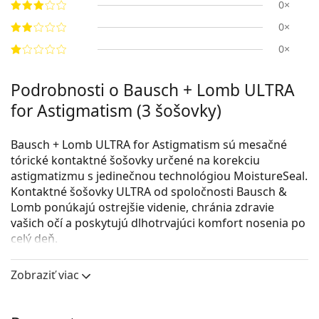
0×
0×
0×
Podrobnosti o Bausch + Lomb ULTRA
for Astigmatism (3 šošovky)
Bausch + Lomb ULTRA for Astigmatism sú mesačné
tórické kontaktné šošovky určené na korekciu
astigmatizmu s jedinečnou technológiou MoistureSeal.
Kontaktné šošovky ULTRA od spoločnosti Bausch &
Lomb ponúkajú ostrejšie videnie, chránia zdravie
vašich očí a poskytujú dlhotrvajúci komfort nosenia po
celý deň.
Kontaktné šošovky Bausch + Lomb ULTRA for
Zobraziť viac
Astigmatism umožňujú nepretržité nosenie až po dobu
šiestich nocí a siedmich dní. O najvhodnejšom spôsobe
predĺženého nosenia sa však vždy poraďte so svojím