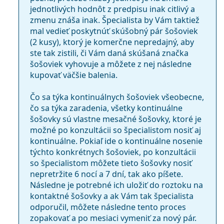
jednotlivých hodnôt z predpisu inak citlivý a
zmenu znáša inak. Špecialista by Vám taktiež
mal vedieť poskytnúť skúšobný pár šošoviek
(2 kusy), ktorý je komerčne nepredajný, aby
ste tak zistili, či Vám daná skúšaná značka
šošoviek vyhovuje a môžete z nej následne
kupovať väčšie balenia.
Čo sa týka kontinuálnych šošoviek všeobecne,
čo sa týka zaradenia, všetky kontinuálne
šošovky sú vlastne mesačné šošovky, ktoré je
možné po konzultácii so špecialistom nosiť aj
kontinuálne. Pokiaľ ide o kontinuálne nosenie
týchto konkrétnych šošoviek, po konzultácii
so špecialistom môžete tieto šošovky nosiť
nepretržite 6 nocí a 7 dní, tak ako píšete.
Následne je potrebné ich uložiť do roztoku na
kontaktné šošovky a ak Vám tak špecialista
odporučil, môžete následne tento proces
zopakovať a po mesiaci vymeniť za nový pár.