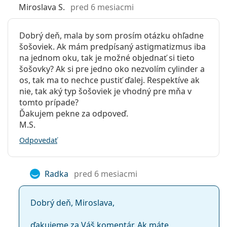
vlastnosti vo svojej triede. Neustála vlhkosť je kľúčovou
Miroslava S.
pred 6 mesiacmi
Priepustnosť
114 Dk/t
podmienkou pre nepretržitý komfort pri použití
pre kyslík:
kontaktných šošoviek ULTRA.
Dobrý deň, mala by som prosím otázku ohľadne
UV filter:
Nie
Najčastejšie sa predáva s roztokom
Vantio Multi-
šošoviek. Ak mám predpísaný astigmatizmus iba
Purpose 360 ml s puzdrom
.
Silikón-
Áno
na jednom oku, tak je možné objednať si tieto
hydrogélové:
Ide o zdravotnícku pomôcku. Pred použitím si
šošovky? Ak si pre jedno oko nezvolím cylinder a
prečítajte pokyny.
os, tak ma to nechce pustiť ďalej. Respektíve ak
Používanie
nie, tak aký typ šošoviek je vhodný pre mňa v
Expirácia:
Najmenej 56 mesiacov
tomto prípade?
Ďakujem pekne za odpoveď.
Zafarbenie pre
Áno
M.S.
manipuláciu:
Odpovedať
So šošovkami sa
Áno
môže spať:
Indikátor líc-
Nie
Radka
pred 6 mesiacmi
rub:
Balenie
Dobrý deň, Miroslava,
Výrobca:
Bausch & Lomb
ďakujeme za Váš komentár. Ak máte