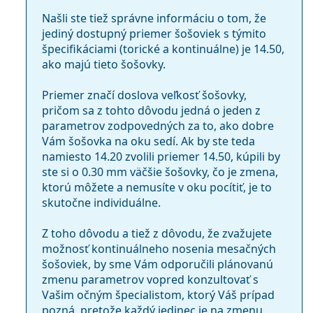
Našli ste tiež správne informáciu o tom, že
jediný dostupný priemer šošoviek s týmito
špecifikáciami (torické a kontinuálne) je 14.50,
ako majú tieto šošovky.
Priemer značí doslova veľkosť šošovky,
pričom sa z tohto dôvodu jedná o jeden z
parametrov zodpovedných za to, ako dobre
Vám šošovka na oku sedí. Ak by ste teda
namiesto 14.20 zvolili priemer 14.50, kúpili by
ste si o 0.30 mm väčšie šošovky, čo je zmena,
ktorú môžete a nemusíte v oku pocítiť, je to
skutočne individuálne.
Z toho dôvodu a tiež z dôvodu, že zvažujete
možnosť kontinuálneho nosenia mesačných
šošoviek, by sme Vám odporučili plánovanú
zmenu parametrov vopred konzultovať s
Vašim očným špecialistom, ktorý Váš prípad
pozná, pretože každý jedinec je na zmenu