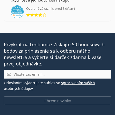
Rychlost a jednoduchost nakupu
Overený zákazník, pred 8 dňami
hodnotenie 4 z 5
Prvýkrát na Lentiamo? Získajte 50 bonusových
bodov za prihlásenie sa k odberu nášho
newslettra a vyberte si darček zdarma k vašej
prvej objednávke.
E-mail
Odoslaním vyjadrujete súhlas so
spracovaním vašich
osobných údajov
.
Chcem novinky