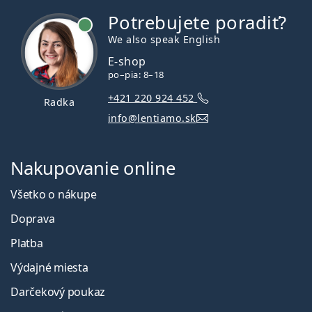
Potrebujete poradiť?
je online
We also speak English
E-shop
po–pia: 8–18
+421 220 924 452
Radka
info@lentiamo.sk
Nakupovanie online
Všetko o nákupe
Doprava
Platba
Výdajné miesta
Darčekový poukaz