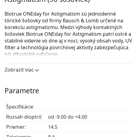
Biotrue ONEday for Astigmatism sú jednodenné
tórické šošovky od firmy Bausch & Lomb určené na
korekciu astigmatizmu. Medzi výhody kontaktných
šošoviek Biotrue ONEday for Astigmatism patrí ostré a
stabilné videnie vo dne aj v noci, vysoký obsah vody, UV
filter a technológia povrchovej aktivity zabezpečujúca
ich dlhodobé zvlhčenie.
Vďaka jedinečnému mechanizmu, ktorý zabraňuje
Zobraziť viac
vysychaniu na povrchu, si šošovky udržujú 98 %
zvlhčenie po dobu 16 hodín. Kontaktné šošovky
Biotrue ONEday for Astigmatism obsahujú 78 % vody.
Parametre
Sú teda ideálnou voľbou pre nositeľov, ktorí dlhodobo
používajú monitor a digitálne zariadenia.
Špecifikácie
Unikátny dizajn inšpirovaný mechanizmom žmurkania
je navrhnutý pre pohodlie a stabilné videnie. Šošovka
Rozsah dioptrií:
od -9.00 do +4.00
je navyše technicky vytvorená tak, aby redukovala
Priemer:
14.5
oslnenie a svetelné kruhy aj za zhoršených svetelných
podmienok.