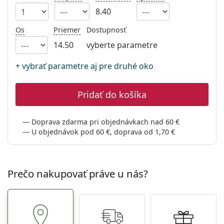
Gucci
Všetky roztoky
je onli
8.40
Všetky značky
Persol
Os
Priemer
Dostupnosť
Prada
14.50
vyberte parametre
Všetky značky
+ vybrať parametre aj pre druhé oko
Pridať do košíka
Doprava zdarma pri objednávkach nad 60 €
U objednávok pod 60 €, doprava od 1,70 €
Prečo nakupovať práve u nás?