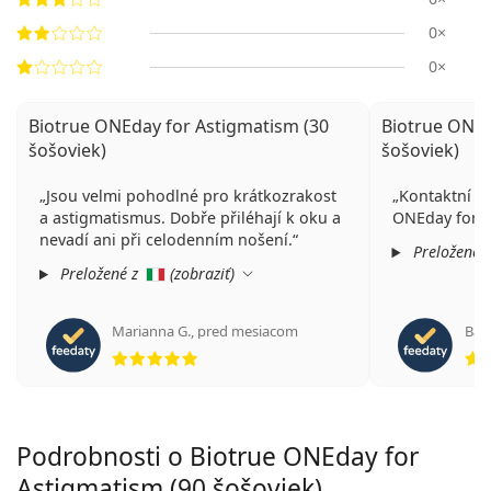
0×
0×
Biotrue ONEday for Astigmatism (30
Biotrue ONEd
šošoviek)
šošoviek)
Jsou velmi pohodlné pro krátkozrakost
Kontaktní čo
a astigmatismus. Dobře přiléhají k oku a
ONEday for A
nevadí ani při celodenním nošení.
Preložené 
Preložené z
(
zobraziť
)
Marianna G.
,
pred mesiacom
Barb
hodnotenie 5 z 5
Podrobnosti o Biotrue ONEday for
Astigmatism (90 šošoviek)