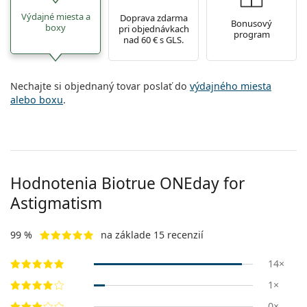
Výdajné miesta a
Doprava zdarma
Bonusový
boxy
pri objednávkach
program
nad 60 € s GLS.
Nechajte si objednaný tovar poslať do
výdajného miesta
alebo boxu
.
Hodnotenia Biotrue ONEday for
Astigmatism
99 %
na základe 15 recenzií
14×
1×
0×