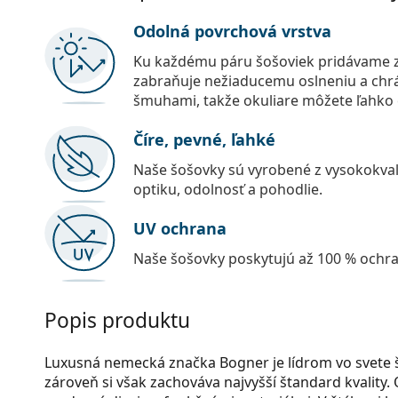
Odolná povrchová vrstva
Ku každému páru šošoviek pridávame z
zabraňuje nežiaducemu oslneniu a chr
šmuhami, takže okuliare môžete ľahko č
Číre, pevné, ľahké
Naše šošovky sú vyrobené z vysokokval
optiku, odolnosť a pohodlie.
UV ochrana
Naše šošovky poskytujú až 100 % ochr
Popis produktu
Luxusná nemecká značka Bogner je lídrom vo svete š
zároveň si však zachováva najvyšší štandard kvality.