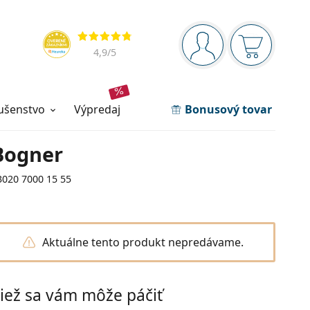
Navigačný panel
Hodnotenia
ste prihlásení
Nákupný ko
4,9
/5
lušenstvo
výpredaj
Bonusový tovar
Bogner
3020 7000 15 55
Aktuálne tento produkt nepredávame.
iež sa vám môže páčiť