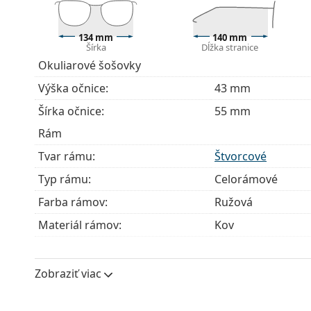
Okuliare dodávame s originálnym puzdrom. Farba 
Handrička, ktorá je súčasťou balenia, je ideálna na
134 mm
140 mm
Šírka
Dĺžka stranice
modely môžu namiesto handričky obsahovať texti
Okuliarové šošovky
Ide o zdravotnícku pomôcku. Pred použitím si prečít
Výška očnice:
43 mm
Šírka očnice:
55 mm
Rám
Tvar rámu:
Štvorcové
Typ rámu:
Celorámové
Farba rámov:
Ružová
Materiál rámov:
Kov
Veľkosť:
M
Šírka:
134 mm
Zobraziť viac
Dĺžka stranice:
140 mm