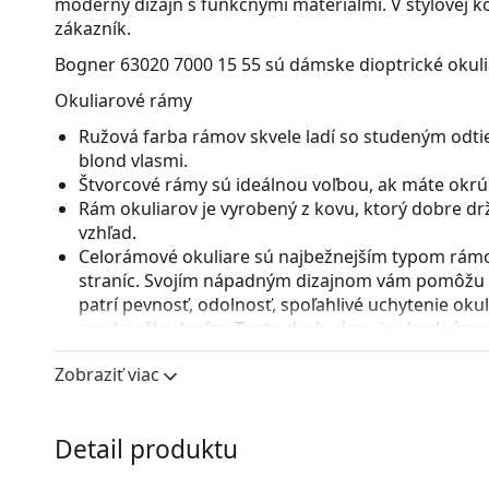
moderný dizajn s funkčnými materiálmi. V štýlovej kol
zákazník.
Bogner 63020 7000 15 55
sú dámske dioptrické okuli
Okuliarové rámy
Ružová farba rámov skvele ladí so studeným odti
blond vlasmi.
Štvorcové rámy sú ideálnou voľbou, ak máte okrúhl
Rám okuliarov je vyrobený z kovu, ktorý dobre dr
vzhľad.
Celorámové okuliare sú najbežnejším typom rámov
straníc. Svojím nápadným dizajnom vám pomôžu zvý
patrí pevnosť, odolnosť, spoľahlivé uchytenie ok
pred poškodením. Tento druh rámu je vhodný pre 
s vyššou optickou mohutnosťou.
Zobraziť viac
Nastaviteľné sedielka umožňujú jemnú úpravu poz
prispôsobia tvaru nosa a zaistia tak väčší komfor
vykonávať skúsený optik, aby neodbornou manipu
Detail produktu
zlomeniu.
Príslušenstvo