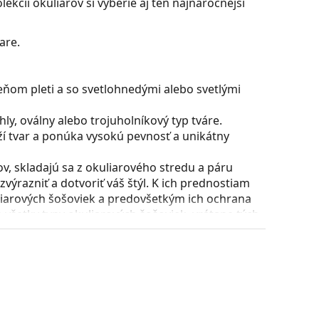
ekcii okuliarov si vyberie aj ten najnáročnejší
are.
eňom pleti a so svetlohnedými alebo svetlými
y, oválny alebo trojuholníkový typ tváre.
ží tvar a ponúka vysokú pevnosť a unikátny
, skladajú sa z okuliarového stredu a páru
razniť a dotvoriť váš štýl. K ich prednostiam
uliarových šošoviek a predovšetkým ich ochrana
všetky typy okuliarových šošoviek, vrátane tých
ície a usadenie okuliarov. Nosové opierky sa
t pri nosení. Nastavenie sedielok by mal vždy
láciou nedošlo k ich poškodeniu alebo