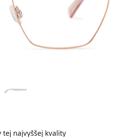
Dĺžka stranice
a
Šírka
Dĺžka
e
mostíka
stranice
15 mm
Šírka mostíka
tej najvyššej kvality