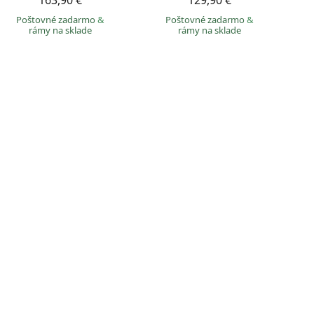
163,90 €
129,90 €
Poštovné zadarmo
&
Poštovné zadarmo
&
rámy na sklade
rámy na sklade