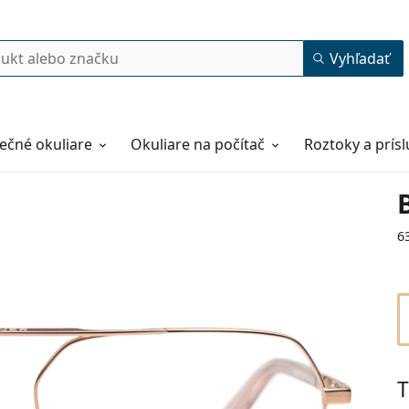
Vyhľadať
ečné okuliare
Okuliare na počítač
Roztoky a prís
6
T
55
15
140
140 mm