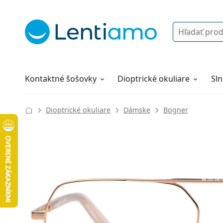
Vyhľadávanie
Prihlásenie
Navigácia webu
Roztoky
Všetko o nákupe
Kontaktné šošovky
Dioptrické okuliare
Sln
Dioptrické okuliare
Dámske
Bogner
134 mm