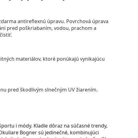
darma antireflexnú úpravu. Povrchová úprava
áni pred poškriabaním, vodou, prachom a
istiť.
itných materiálov, ktoré ponúkajú vynikajúcu
anu pred škodlivým slnečným UV žiarením.
portu i módy. Kladie dôraz na súčasné trendy,
 Okuliare Bogner sú jedinečné, kombinujúci