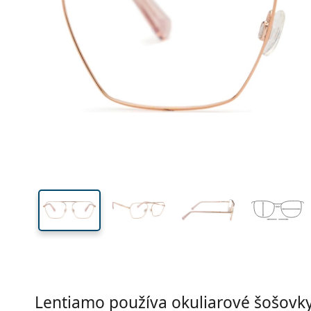
Šírka
Šírk
očnic
43 mm
55 mm
Výška očnice
Šírka očnice
Lentiamo používa okuliarové šošovky 