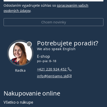
Odoslaním vyjadrujete súhlas so
spracovaním vašich
osobných údajov
.
Chcem novinky
Potrebujete poradiť?
je offline
We also speak English
E-shop
po–pia: 8–18
+421 220 924 452
Radka
info@lentiamo.sk
Nakupovanie online
Všetko o nákupe