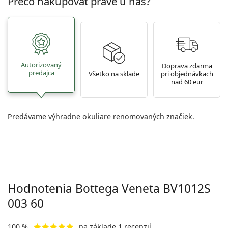
Prečo nakupovať práve u nás?
Autorizovaný
Doprava zdarma
predajca
Všetko na sklade
pri objednávkach
nad 60 eur
Predávame výhradne okuliare renomovaných značiek.
Hodnotenia Bottega Veneta
BV1012S
003 60
100 %
na základe 1 recenzií