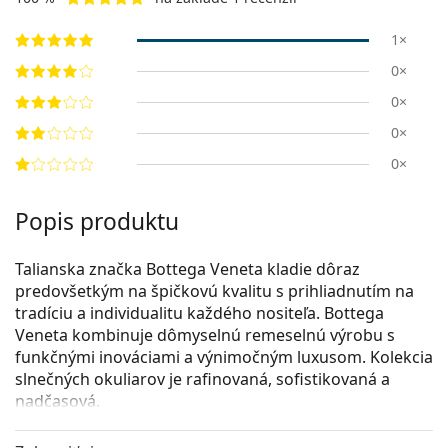
1×
0×
0×
0×
0×
Popis produktu
Talianska značka Bottega Veneta kladie dôraz
predovšetkým na špičkovú kvalitu s prihliadnutím na
tradíciu a individualitu každého nositeľa. Bottega
Veneta kombinuje dômyselnú remeselnú výrobu s
funkčnými inováciami a výnimočným luxusom. Kolekcia
slnečných okuliarov je rafinovaná, sofistikovaná a
nadčasová.
Bottega Veneta BV1012S 003 60
sú pánske slnečné