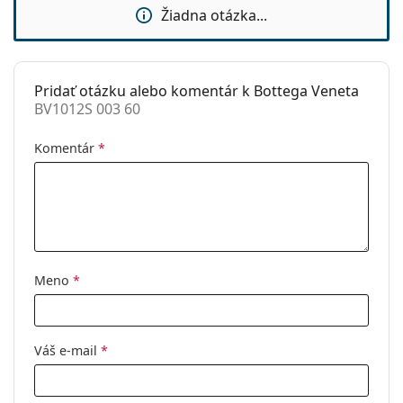
Použitie:
Móda
Žiadna otázka...
Kód:
BV1012S 003 60
Dostupné s
Nie
dioptrickými
Pridať otázku alebo komentár k Bottega Veneta
šošovkami:
BV1012S 003 60
Komentár
*
Meno
*
Váš e-mail
*