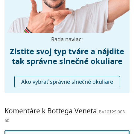
Dĺžka stranice:
145 mm
objavte štýlové rámy od obľúbených značiek.
Šírka mostíka:
13 mm
Hmotnosť:
280 g
Nastaviteľné
Áno
Rada naviac:
sedielka:
Zistite svoj typ tváre a nájdite
Flexi pánt:
Nie
Príslušenstvo
tak správne slnečné okuliare
Puzdro:
Áno
Čistiaca
Áno
Ako vybrať správne slnečné okuliare
handrička:
Ostatné
Typ:
Pánske
Komentáre k Bottega Veneta
BV1012S 003
Kategória:
Slnečné okuliare
60
Značka:
Bottega Veneta