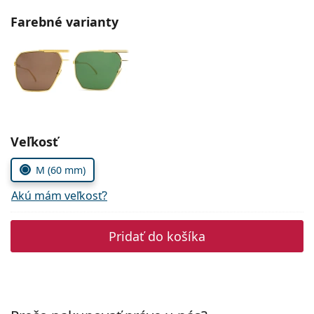
Persol
Farebné varianty
Prada
Všetky značky
Zvoľte parametre
Veľkosť
M (60 mm)
Akú mám veľkosť?
Pridať do košíka