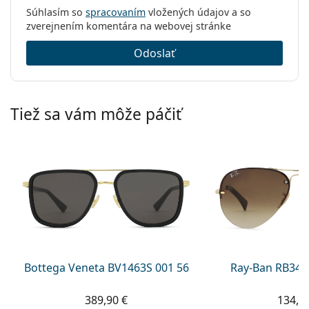
Súhlasím so
spracovaním
vložených údajov a so
zverejnením komentára na webovej stránke
Odoslať
Tiež sa vám môže páčiť
Bottega Veneta BV1463S 001 56
Ray-Ban RB344
389,90 €
134,9