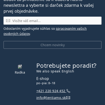
newslettra a vyberte si darček zdarma k vašej
prvej objednávke.
E-mail
Odoslaním vyjadrujete súhlas so
spracovaním vašich
osobných údajov
.
Chcem novinky
Potrebujete poradiť?
je offline
We also speak English
Radka
E-shop
po–pia: 8–18
+421 220 924 452
info@lentiamo.sk