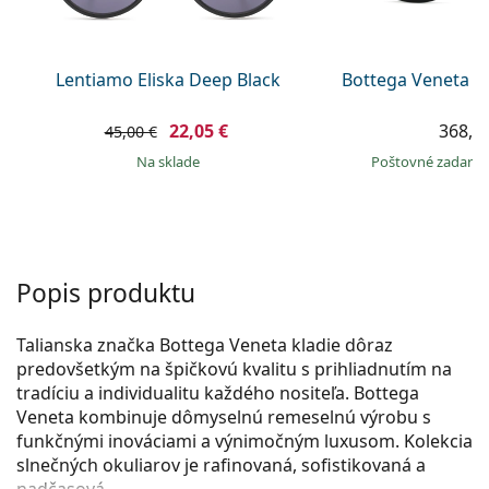
Persol
Prada
Lentiamo Eliska Deep Black
Bottega Veneta B
Všetky značky
22,05 €
368,9
45,00 €
na sklade
Poštovné zadar
Popis produktu
Talianska značka Bottega Veneta kladie dôraz
predovšetkým na špičkovú kvalitu s prihliadnutím na
tradíciu a individualitu každého nositeľa. Bottega
Veneta kombinuje dômyselnú remeselnú výrobu s
funkčnými inováciami a výnimočným luxusom. Kolekcia
slnečných okuliarov je rafinovaná, sofistikovaná a