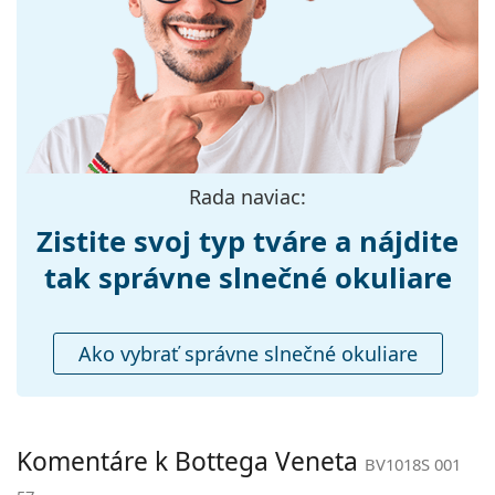
Šírka:
138 mm
Dĺžka stranice:
145 mm
Šírka mostíka:
13 mm
Hmotnosť:
270 g
Nastaviteľné
Nie
Rada naviac:
sedielka:
Zistite svoj typ tváre a nájdite
Flexi pánt:
Nie
Príslušenstvo
tak správne slnečné okuliare
Puzdro:
Áno
Čistiaca
Áno
Ako vybrať správne slnečné okuliare
handrička:
Ostatné
Typ:
Dámske
Komentáre k Bottega Veneta
BV1018S 001
Kategória:
Slnečné okuliare