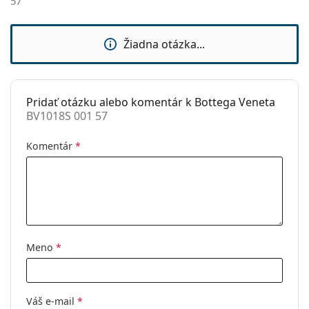
57
Značka:
Bottega Veneta
Použitie:
Móda
Žiadna otázka...
Kód:
BV1018S 001 57
Pridať otázku alebo komentár k Bottega Veneta
BV1018S 001 57
Komentár
*
Meno
*
Váš e-mail
*