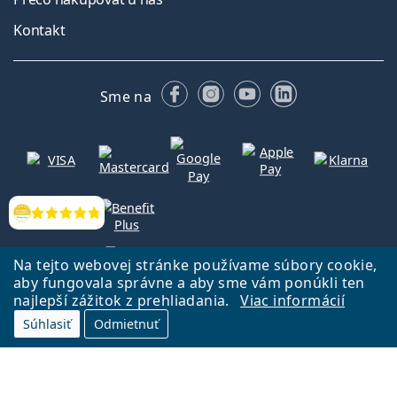
Kontakt
Facebooku
Instagrame
YouTube
LinkedIn
Sme na
Hodnotenia
Na tejto webovej stránke používame súbory cookie,
aby fungovala správne a aby sme vám ponúkli ten
najlepší zážitok z prehliadania.
Viac informácií
Súhlasiť
Odmietnuť
Späť na Úvodnu stránku
Prejsť hore
Lentiamo.sk vlastní a prevádzkuje spoločnosť Lentiamo s.r.o., Česká
republika
Sme tu pre Vás už 18 rokov.