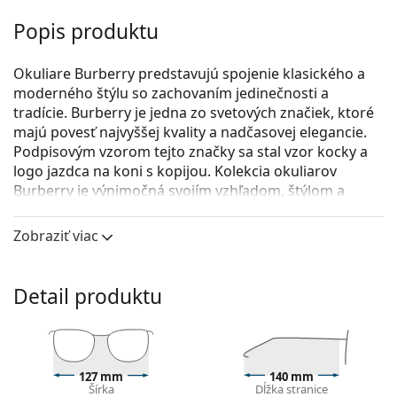
Popis produktu
Okuliare Burberry predstavujú spojenie klasického a
moderného štýlu so zachovaním jedinečnosti a
tradície. Burberry je jedna zo svetových značiek, ktoré
majú povesť najvyššej kvality a nadčasovej elegancie.
Podpisovým vzorom tejto značky sa stal vzor kocky a
logo jazdca na koni s kopijou. Kolekcia okuliarov
Burberry je výnimočná svojím vzhľadom, štýlom a
množstvom zaujímavých farebných verzií, ktoré sa
hodia pre všetky príležitosti.
Zobraziť viac
Burberry 0BE2172 3001 52
sú dámske dioptrické
okuliare.
Detail produktu
Pozrite sa, ako vyzeráte v týchto okuliaroch pomocou
funkcie virtuálnej skúšky.
Okuliarové rámy
127 mm
140 mm
Čierna farba rámov skvele ladí so studeným
Šírka
Dĺžka stranice