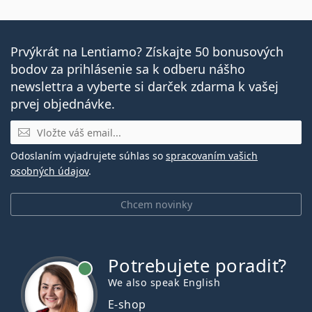
Prvýkrát na Lentiamo? Získajte 50 bonusových
bodov za prihlásenie sa k odberu nášho
newslettra a vyberte si darček zdarma k vašej
prvej objednávke.
E-mail
Odoslaním vyjadrujete súhlas so
spracovaním vašich
osobných údajov
.
Chcem novinky
Potrebujete poradiť?
je online
We also speak English
E-shop