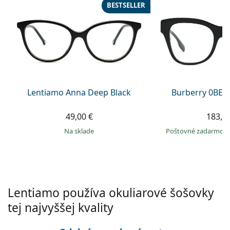
Gucci
Všetky roztoky
BESTSELLER
je onli
Všetky značky
Persol
Prada
Všetky značky
Lentiamo Anna Deep Black
Burberry 0BE2
49,00 €
183,9
na sklade
Poštovné zadarmo
Lentiamo používa okuliarové šošovky
tej najvyššej kvality