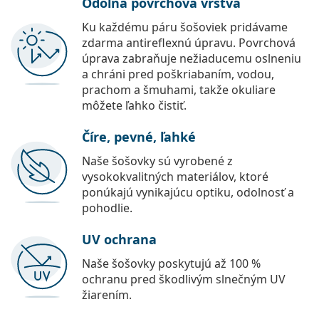
Odolná povrchová vrstva
Ku každému páru šošoviek pridávame
zdarma antireflexnú úpravu. Povrchová
úprava zabraňuje nežiaducemu oslneniu
a chráni pred poškriabaním, vodou,
prachom a šmuhami, takže okuliare
môžete ľahko čistiť.
Číre, pevné, ľahké
Naše šošovky sú vyrobené z
vysokokvalitných materiálov, ktoré
ponúkajú vynikajúcu optiku, odolnosť a
pohodlie.
UV ochrana
Naše šošovky poskytujú až 100 %
ochranu pred škodlivým slnečným UV
žiarením.