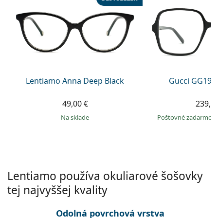
Gucci
Všetky roztoky
je onli
Všetky značky
Persol
Prada
Všetky značky
Lentiamo Anna Deep Black
Gucci GG199
49,00 €
239,9
na sklade
Poštovné zadarmo
Lentiamo používa okuliarové šošovky
tej najvyššej kvality
Odolná povrchová vrstva