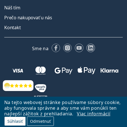
Náš tím
Prečo nakupovať u nás
Kontakt
Facebooku
Instagrame
YouTube
LinkedIn
Sme na
Hodnotenia
Na tejto webovej stránke používame súbory cookie,
aby fungovala správne a aby sme vám ponúkli ten
najlepší zážitok z prehliadania.
Viac informácií
Späť na Úvodnu stránku
Prejsť hore
Súhlasiť
Odmietnuť