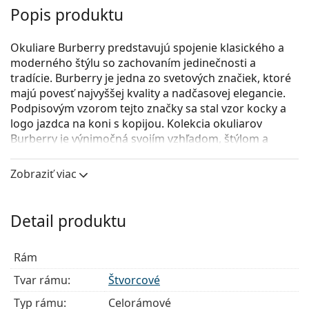
Popis produktu
Okuliare Burberry predstavujú spojenie klasického a
moderného štýlu so zachovaním jedinečnosti a
tradície. Burberry je jedna zo svetových značiek, ktoré
majú povesť najvyššej kvality a nadčasovej elegancie.
Podpisovým vzorom tejto značky sa stal vzor kocky a
logo jazdca na koni s kopijou. Kolekcia okuliarov
Burberry je výnimočná svojím vzhľadom, štýlom a
množstvom zaujímavých farebných verzií, ktoré sa
hodia pre všetky príležitosti.
Zobraziť viac
Burberry 0BE2280 3001
sú dámske dioptrické okuliare.
Pozrite sa, ako vyzeráte v týchto okuliaroch pomocou
Detail produktu
funkcie virtuálnej skúšky.
Okuliarové rámy
Rám
Čierna farba rámov skvele ladí so studeným
Tvar rámu:
Štvorcové
odtieňom pleti a so svetlohnedými, čiernymi alebo
Typ rámu:
Celorámové
svetlými blond vlasmi.