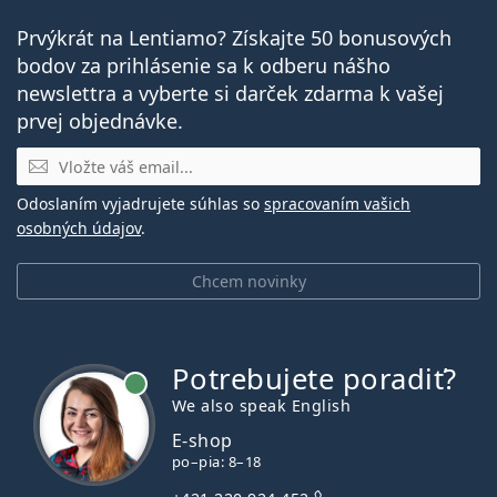
Prvýkrát na Lentiamo? Získajte 50 bonusových
bodov za prihlásenie sa k odberu nášho
newslettra a vyberte si darček zdarma k vašej
prvej objednávke.
E-mail
Odoslaním vyjadrujete súhlas so
spracovaním vašich
osobných údajov
.
Chcem novinky
Potrebujete poradiť?
je online
We also speak English
E-shop
po–pia: 8–18