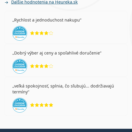
Ďalšie hodnotenia na Heureka.sk
Rychlost a jednoduchost nakupu
hodnotenie 4 z 5
Dobrý výber aj ceny a spoľahlivé doručenie
hodnotenie 4 z 5
veľká spokojnosť, splnia, čo sľubujú... dodržiavajú
termíny
hodnotenie 5 z 5