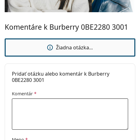
môžu namiesto handričky obsahovať textilné
vrecko.
Ide o zdravotnícku pomôcku. Pred použitím si
Komentáre k Burberry 0BE2280 3001
prečítajte pokyny.
Žiadna otázka...
Pridať otázku alebo komentár k Burberry
0BE2280 3001
Komentár
*
Meno
*