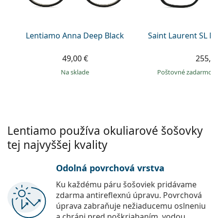
Persol
Prada
Lentiamo Anna Deep Black
Saint Laurent SL 
Všetky značky
49,00 €
255,9
na sklade
Poštovné zadarmo
Lentiamo používa okuliarové šošovky
tej najvyššej kvality
Odolná povrchová vrstva
Ku každému páru šošoviek pridávame
zdarma antireflexnú úpravu. Povrchová
úprava zabraňuje nežiaducemu oslneniu
a chráni pred poškriabaním, vodou,