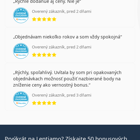
Rychle dodanue aj ceny. Nie je
Overený zákazník, pred 2 dňami
hodnotenie 5 z 5
Objednávam niekoľko rokov a som vždy spokojná
Overený zákazník, pred 2 dňami
hodnotenie 5 z 5
Rýchly, spoľahlivý. Uvítala by som pri opakovaných
objednávkach možnosť použiť nazbierané body na
zníženie ceny ako vernostný bonus.
Overený zákazník, pred 3 dňami
hodnotenie 5 z 5
Prvýkrát na Lentiamo? Získajte 50 bonusových