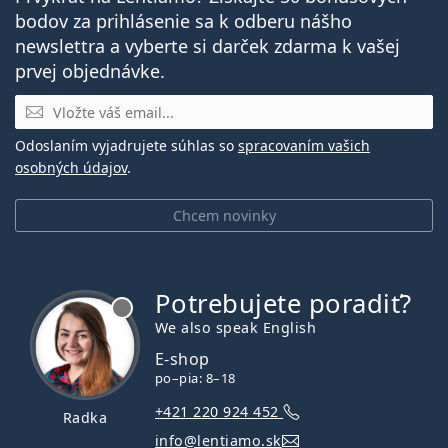
bodov za prihlásenie sa k odberu nášho
newslettra a vyberte si darček zdarma k vašej
prvej objednávke.
E-mail
Odoslaním vyjadrujete súhlas so
spracovaním vašich
osobných údajov
.
Chcem novinky
Potrebujete poradiť?
je offline
We also speak English
E-shop
po–pia: 8–18
+421 220 924 452
Radka
info@lentiamo.sk