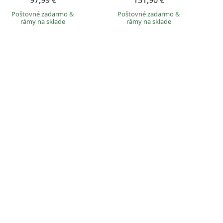
97,99 €
151,90 €
Poštovné zadarmo
&
Poštovné zadarmo
&
rámy na sklade
rámy na sklade