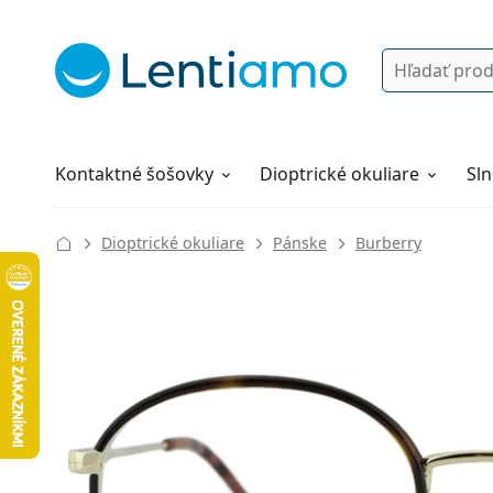
Vyhľadávanie
Prihlásenie
Navigácia webu
Roztoky
Všetko o nákupe
Kontaktné šošovky
Dioptrické okuliare
Sln
Dioptrické okuliare
Pánske
Burberry
134 mm