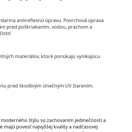
darma antireflexnú úpravu. Povrchová úprava
áni pred poškriabaním, vodou, prachom a
istiť.
itných materiálov, ktoré ponúkajú vynikajúcu
anu pred škodlivým slnečným UV žiarením.
a moderného štýlu so zachovaním jedinečnosti a
ré majú povesť najvyššej kvality a nadčasovej