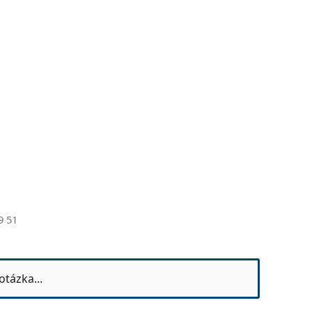
9 51
otázka...