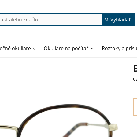
Vyhľadať
ečné okuliare
Okuliare na počítač
Roztoky a prís
0
T
51
21
145
145 mm