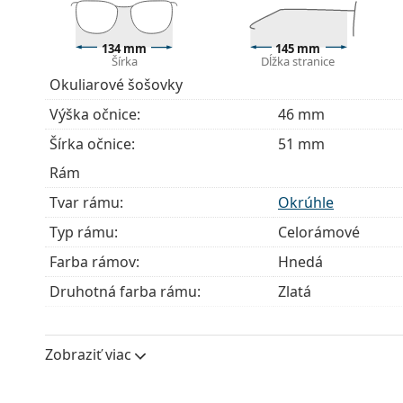
zlomeniu.
Príslušenstvo
134 mm
145 mm
Šírka
Dĺžka stranice
Okuliare dodávame s originálnym puzdrom. Farba 
Okuliarové šošovky
Handrička, ktorá je súčasťou balenia, je ideálna na
Výška očnice:
46 mm
modely môžu namiesto handričky obsahovať texti
Šírka očnice:
51 mm
Ide o zdravotnícku pomôcku. Pred použitím si prečít
Rám
Tvar rámu:
Okrúhle
Typ rámu:
Celorámové
Farba rámov:
Hnedá
Druhotná farba rámu:
Zlatá
Materiál rámov:
Kov/Plast
Veľkosť:
M
Zobraziť viac
Šírka:
134 mm