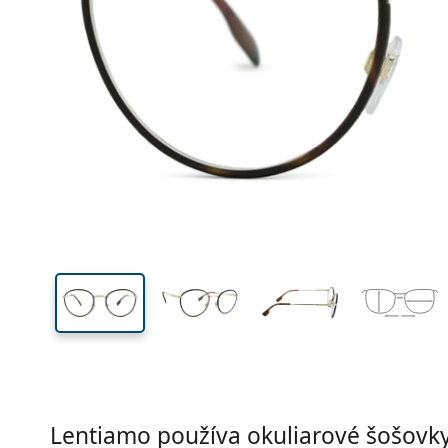
Šírka
Šírk
očnic
46 mm
51 mm
Výška očnice
Šírka očnice
Lentiamo používa okuliarové šošovky 