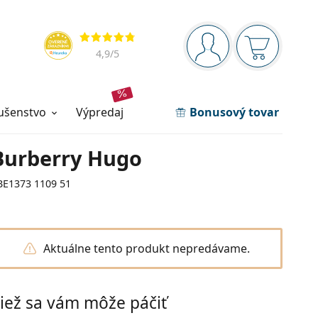
Navigačný panel
Hodnotenia
ste prihlásení
Nákupný ko
4,9
/5
lušenstvo
výpredaj
Bonusový tovar
Burberry Hugo
BE1373 1109 51
Aktuálne tento produkt nepredávame.
iež sa vám môže páčiť