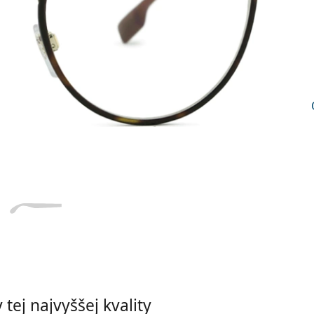
Dĺžka stranice
a
Šírka
Dĺžka
e
mostíka
stranice
21 mm
Šírka mostíka
tej najvyššej kvality