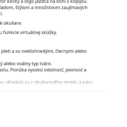
or kocky a logo jazdca na koni s kopijou.
zhľadom, štýlom a množstvom zaujímavých
i.
é okuliare.
 funkcie virtuálnej skúšky.
pleti a so svetlohnedými, čiernymi alebo
 alebo oválny typ tváre.
astu. Ponúka vysokú odolnosť, pevnosť a
, skladajú sa z okuliarového stredu a páru
razniť a dotvoriť váš štýl. K ich prednostiam
uliarových šošoviek a predovšetkým ich ochrana
všetky typy okuliarových šošoviek, vrátane tých
ície a usadenie okuliarov. Nosové opierky sa
t pri nosení. Nastavenie sedielok by mal vždy
láciou nedošlo k ich poškodeniu alebo