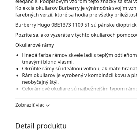
elegancie. Podpisovým vzorom tejto značky sa stal vz
Kolekcia okuliarov Burberry je výnimočná svojím v
farebných verzií, ktoré sa hodia pre všetky príležitost
Burberry Hugo 0BE1373 1109 51
sú pánske dioptrick
Pozrite sa, ako vyzeráte v týchto okuliaroch pomocou
Okuliarové rámy
Hnedá farba rámov skvele ladí s teplým odtieňom 
tmavými blond vlasmi.
Okrúhle rámy sú ideálnou voľbou, ak máte hranatý
Rám okuliarov je vyrobený v kombinácii kovu a pl
neobyčajný štýl.
Celorámové okuliare sú najbežnejším typom rámov
straníc. Svojím nápadným dizajnom vám pomôžu zvý
patrí pevnosť, odolnosť, spoľahlivé uchytenie ok
Zobraziť viac
pred poškodením. Tento druh rámu je vhodný pre 
s vyššou optickou mohutnosťou.
Nastaviteľné sedielka umožňujú jemnú úpravu poz
Detail produktu
prispôsobia tvaru nosa a zaistia tak väčší komfor
vykonávať skúsený optik, aby neodbornou manipu