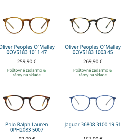
Oliver Peoples O´Malley
Oliver Peoples O´Malley
0OV5183 1011 47
0OV5183 1003 45
259,90 €
269,90 €
Poštovné zadarmo
&
Poštovné zadarmo
&
rámy na sklade
rámy na sklade
Polo Ralph Lauren
Jaguar 36808 3100 19 51
0PH2083 5007