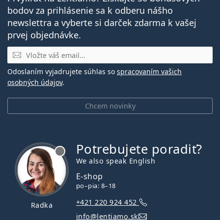
bodov za prihlásenie sa k odberu nášho
newslettra a vyberte si darček zdarma k vašej
prvej objednávke.
E-mail
Odoslaním vyjadrujete súhlas so
spracovaním vašich
osobných údajov
.
Chcem novinky
Potrebujete poradiť?
je offline
We also speak English
E-shop
po–pia: 8–18
+421 220 924 452
Radka
info@lentiamo.sk