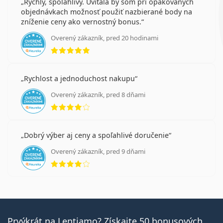
Rýchly, spoľahlivý. Uvítala by som pri opakovaných
objednávkach možnosť použiť nazbierané body na
zníženie ceny ako vernostný bonus.
Overený zákazník, pred 20 hodinami
hodnotenie 5 z 5
Rychlost a jednoduchost nakupu
Overený zákazník, pred 8 dňami
hodnotenie 4 z 5
Dobrý výber aj ceny a spoľahlivé doručenie
Overený zákazník, pred 9 dňami
hodnotenie 4 z 5
Prvýkrát na Lentiamo? Získajte 50 bonusových