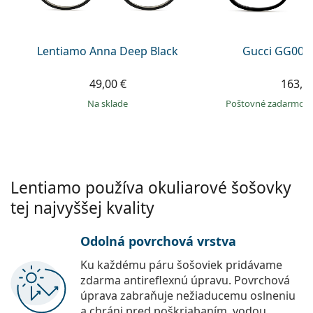
Persol
Prada
Lentiamo Anna Deep Black
Gucci GG002
Všetky značky
49,00 €
163,9
na sklade
Poštovné zadarmo
Lentiamo používa okuliarové šošovky
tej najvyššej kvality
Odolná povrchová vrstva
Ku každému páru šošoviek pridávame
zdarma antireflexnú úpravu. Povrchová
úprava zabraňuje nežiaducemu oslneniu
a chráni pred poškriabaním, vodou,