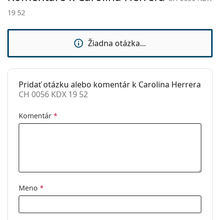
sedielka:
19 52
Flexi pánt:
Nie
Príslušenstvo
Žiadna otázka...
Puzdro:
Áno
Čistiaca
Áno
handrička:
Pridať otázku alebo komentár k Carolina Herrera
CH 0056 KDX 19 52
Ostatné
Typ:
Dámske
Komentár
*
Kategória:
Dioptrické okuliare
Značka:
Carolina Herrera
Kód:
CH 0056 KDX 19 52
Meno
*