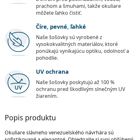
prachom a šmuhami, takže okuliare
môžete ľahko čistiť.
Číre, pevné, ľahké
Naše šošovky sú vyrobené z
vysokokvalitných materiálov, ktoré
ponúkajú vynikajúcu optiku, odolnosť a
pohodlie.
UV ochrana
Naše šošovky poskytujú až 100 %
ochranu pred škodlivým slnečným UV
žiarením.
Popis produktu
Okuliare slávneho venezuelského návrhára sú
sofistikované a elegantné. Objednajte si svoj obľúbený