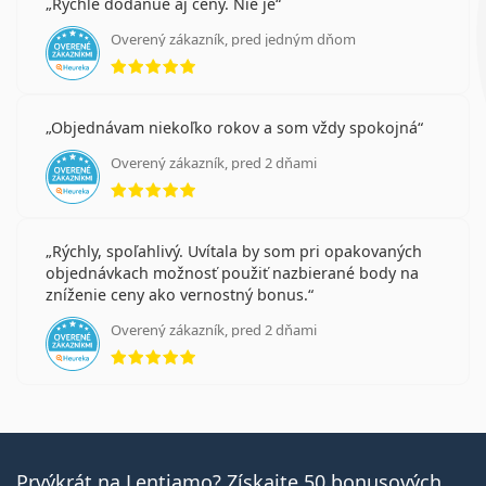
Rychle dodanue aj ceny. Nie je
Overený zákazník, pred jedným dňom
hodnotenie 5 z 5
Objednávam niekoľko rokov a som vždy spokojná
Overený zákazník, pred 2 dňami
hodnotenie 5 z 5
Rýchly, spoľahlivý. Uvítala by som pri opakovaných
objednávkach možnosť použiť nazbierané body na
zníženie ceny ako vernostný bonus.
Overený zákazník, pred 2 dňami
hodnotenie 5 z 5
Prvýkrát na Lentiamo? Získajte 50 bonusových