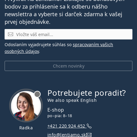
bodov za prihlásenie sa k odberu nášho
newslettra a vyberte si darček zdarma k vašej
prvej objednávke.
E-mail
Odoslaním vyjadrujete súhlas so
spracovaním vašich
osobných údajov
.
Chcem novinky
Potrebujete poradiť?
je offline
We also speak English
E-shop
po–pia: 8–18
+421 220 924 452
Radka
info@lentiamo.sk