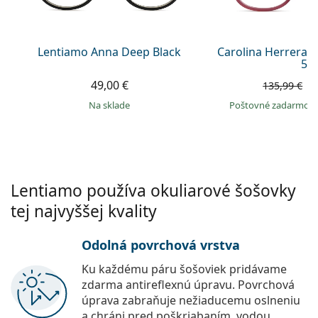
Persol
Prada
Lentiamo Anna Deep Black
Carolina Herrera 
55
Všetky značky
49,00 €
8
135,99 €
na sklade
Poštovné zadarmo
Lentiamo používa okuliarové šošovky
tej najvyššej kvality
Odolná povrchová vrstva
Ku každému páru šošoviek pridávame
zdarma antireflexnú úpravu. Povrchová
úprava zabraňuje nežiaducemu oslneniu
a chráni pred poškriabaním, vodou,