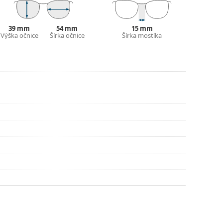
lné vrecko.
ajte pokyny.
39 mm
54 mm
15 mm
Výška očnice
Šírka očnice
Šírka mostíka