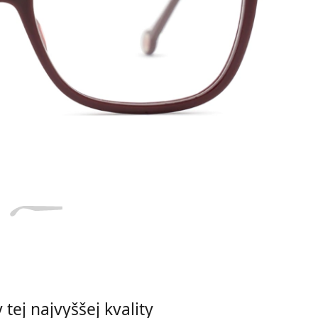
Dĺžka stranice
a
Šírka
Dĺžka
e
mostíka
stranice
15 mm
Šírka mostíka
tej najvyššej kvality