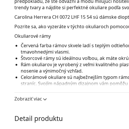
predpokladu, že ste odvážni a módu milujúci nositelia
trendy tvary a nájdite si perfektné okuliare podľa sv
Carolina Herrera CH 0072 LHF 15 54
sú dámske dioptr
Pozrite sa, ako vyzeráte v týchto okuliaroch pomocou
Okuliarové rámy
Červená farba rámov skvele ladí s teplým odtieňom 
tmavohnedými vlasmi.
Štvorcové rámy sú ideálnou voľbou, ak máte okrúhl
Rám okuliarov je vyrobený z veľmi kvalitného pla
nosenie a výnimočný vzhľad.
Celorámové okuliare sú najbežnejším typom rámov
straníc. Svojím nápadným dizajnom vám pomôžu zvý
patrí pevnosť, odolnosť, spoľahlivé uchytenie ok
pred poškodením. Tento druh rámu je vhodný pre 
Zobraziť viac
s vyššou optickou mohutnosťou.
Príslušenstvo
Detail produktu
Okuliare dodávame s originálnym puzdrom. Farba 
Handrička, ktorá je súčasťou balenia, je ideálna na