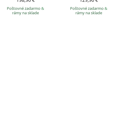
198,90 €
129,90 €
Poštovné zadarmo
&
Poštovné zadarmo
&
rámy na sklade
rámy na sklade