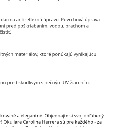
darma antireflexnú úpravu. Povrchová úprava
áni pred poškriabaním, vodou, prachom a
istiť.
itných materiálov, ktoré ponúkajú vynikajúcu
anu pred škodlivým slnečným UV žiarením.
kované a elegantné. Objednajte si svoj obľúbený
 Okuliare Carolina Herrera sú pre každého - za