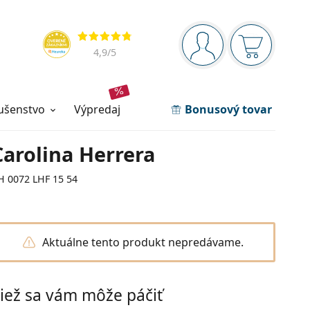
Navigačný panel
Hodnotenia
ste prihlásení
Nákupný ko
4,9
/5
lušenstvo
výpredaj
Bonusový tovar
Carolina Herrera
H 0072 LHF 15 54
Aktuálne tento produkt nepredávame.
iež sa vám môže páčiť