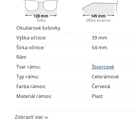
modely môžu namiesto handričky obsahovať texti
Ide o zdravotnícku pomôcku. Pred použitím si prečít
128 mm
145 mm
Šírka
Dĺžka stranice
Okuliarové šošovky
Výška očnice:
39 mm
Šírka očnice:
54 mm
Rám
Tvar rámu:
Štvorcové
Typ rámu:
Celorámové
Farba rámov:
Červená
Materiál rámov:
Plast
Veľkosť:
S
Šírka:
128 mm
Zobraziť viac
Dĺžka stranice:
145 mm