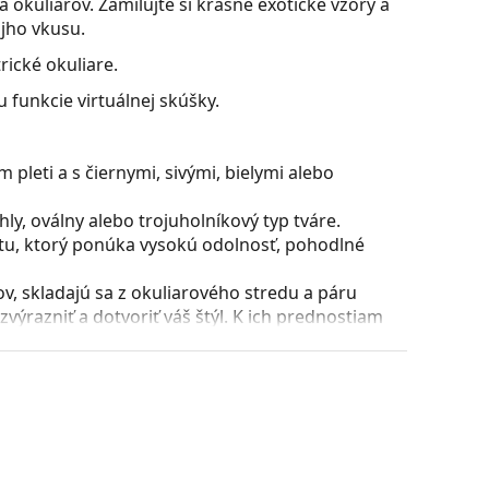
 okuliarov. Zamilujte si krásne exotické vzory a
ojho vkusu.
ické okuliare.
 funkcie virtuálnej skúšky.
pleti a s čiernymi, sivými, bielymi alebo
y, oválny alebo trojuholníkový typ tváre.
stu, ktorý ponúka vysokú odolnosť, pohodlné
, skladajú sa z okuliarového stredu a páru
razniť a dotvoriť váš štýl. K ich prednostiam
uliarových šošoviek a predovšetkým ich ochrana
všetky typy okuliarových šošoviek, vrátane tých
puzdra a jeho vyhotovenie sa môžu líšiť.
 čistenie a starostlivosť o okuliare. Niektoré