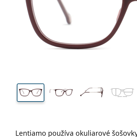
Šírka
Šírk
očnic
39 mm
54 mm
Výška očnice
Šírka očnice
Lentiamo používa okuliarové šošovky 