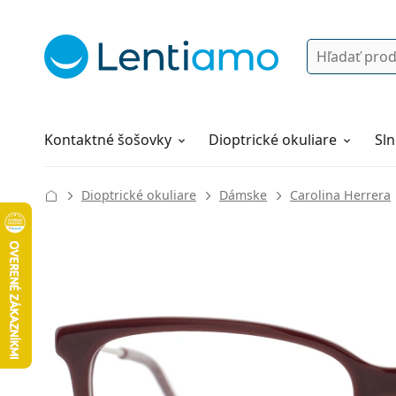
Vyhľadávanie
Prihlásenie
Navigácia webu
Roztoky
Všetko o nákupe
Kontaktné šošovky
Dioptrické okuliare
Sln
Dioptrické okuliare
Dámske
Carolina Herrera
128 mm