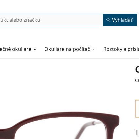
Vyhľadať
ečné okuliare
Okuliare na počítač
Roztoky a prís
C
T
54
15
145
145 mm