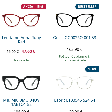
AKCIA −15 %
BESTSELLER
Lentiamo Anna Ruby
Gucci GG0026O 001 53
Red
163,90 €
47,60 €
56,00 €
Poštovné zadarmo
&
na sklade
rámy na sklade
NOVÉ
Miu Miu 0MU 04UV
Esprit ET33545 524 54
1AB1O1 52