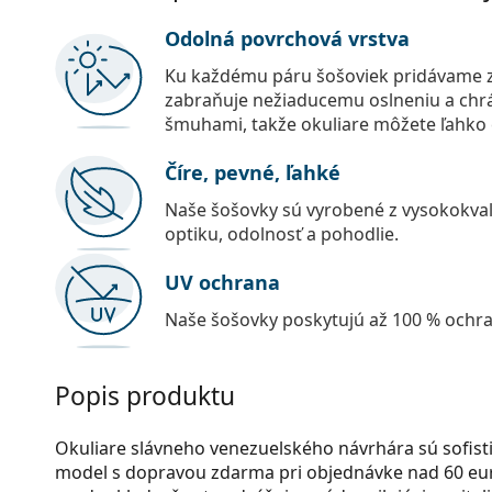
Odolná povrchová vrstva
Ku každému páru šošoviek pridávame z
zabraňuje nežiaducemu oslneniu a chr
šmuhami, takže okuliare môžete ľahko č
Číre, pevné, ľahké
Naše šošovky sú vyrobené z vysokokval
optiku, odolnosť a pohodlie.
UV ochrana
Naše šošovky poskytujú až 100 % ochr
Popis produktu
Okuliare slávneho venezuelského návrhára sú sofisti
model s dopravou zdarma pri objednávke nad 60 eur!