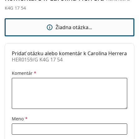
sedielka:
K4G 17 54
Flexi pánt:
Nie
Slnečný klip:
Nie
Žiadna otázka...
Príslušenstvo
Puzdro:
Áno
Pridať otázku alebo komentár k Carolina Herrera
Čistiaca
Áno
HER0159/G K4G 17 54
handrička:
Ostatné
Komentár
*
Typ:
Dámske
Kategória:
Dioptrické okuliare
Značka:
Carolina Herrera
Kód:
HER0159/G K4G 17 54
Meno
*