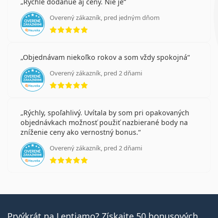
Rychle dodanue aj ceny. Nie je
Overený zákazník, pred jedným dňom
hodnotenie 5 z 5
Objednávam niekoľko rokov a som vždy spokojná
Overený zákazník, pred 2 dňami
hodnotenie 5 z 5
Rýchly, spoľahlivý. Uvítala by som pri opakovaných
objednávkach možnosť použiť nazbierané body na
zníženie ceny ako vernostný bonus.
Overený zákazník, pred 2 dňami
hodnotenie 5 z 5
Prvýkrát na Lentiamo? Získajte 50 bonusových