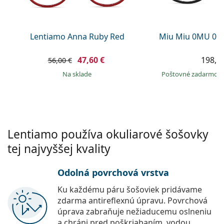
Persol
Prada
Lentiamo Anna Ruby Red
Miu Miu 0MU 01
Všetky značky
47,60 €
198,9
56,00 €
na sklade
Poštovné zadarmo
Lentiamo používa okuliarové šošovky
tej najvyššej kvality
Odolná povrchová vrstva
Ku každému páru šošoviek pridávame
zdarma antireflexnú úpravu. Povrchová
úprava zabraňuje nežiaducemu oslneniu
a chráni pred poškriabaním, vodou,