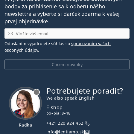
bodov za prihlásenie sa k odberu nášho
newslettra a vyberte si darček zdarma k vašej
prvej objednávke.
E-mail
Odoslaním vyjadrujete súhlas so
spracovaním vašich
osobných údajov
.
Chcem novinky
Potrebujete poradiť?
je offline
We also speak English
E-shop
po–pia: 8–18
+421 220 924 452
Radka
info@lentiamo.sk