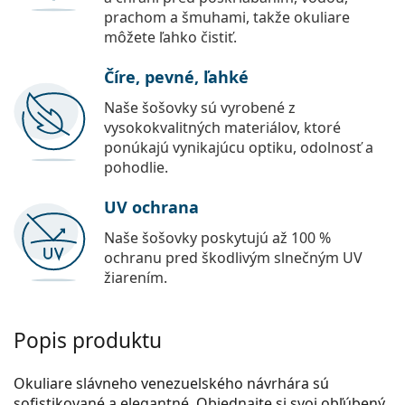
prachom a šmuhami, takže okuliare
môžete ľahko čistiť.
Číre, pevné, ľahké
Naše šošovky sú vyrobené z
vysokokvalitných materiálov, ktoré
ponúkajú vynikajúcu optiku, odolnosť a
pohodlie.
UV ochrana
Naše šošovky poskytujú až 100 %
ochranu pred škodlivým slnečným UV
žiarením.
Popis produktu
Okuliare slávneho venezuelského návrhára sú
sofistikované a elegantné. Objednajte si svoj obľúbený