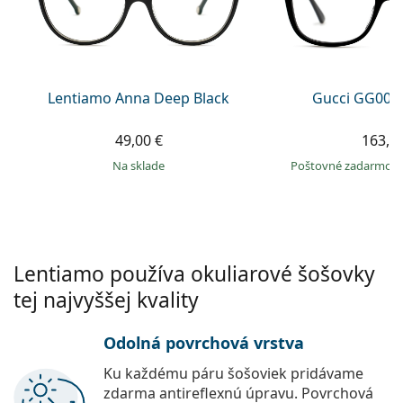
Gucci
Všetky roztoky
je onli
Všetky značky
Persol
Prada
Lentiamo Anna Deep Black
Gucci GG002
Všetky značky
49,00 €
163,9
na sklade
Poštovné zadarmo
Lentiamo používa okuliarové šošovky
tej najvyššej kvality
Odolná povrchová vrstva
Ku každému páru šošoviek pridávame
zdarma antireflexnú úpravu. Povrchová