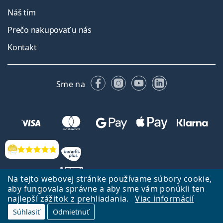
Náš tím
Prečo nakupovať u nás
Kontakt
Facebooku
Instagrame
YouTube
LinkedIn
Sme na
Hodnotenia
Na tejto webovej stránke používame súbory cookie,
aby fungovala správne a aby sme vám ponúkli ten
najlepší zážitok z prehliadania.
Viac informácií
Späť na Úvodnu stránku
Prejsť hore
Súhlasiť
Odmietnuť