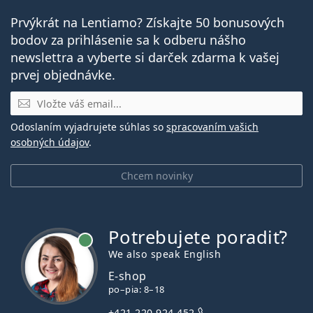
Prvýkrát na Lentiamo? Získajte 50 bonusových
bodov za prihlásenie sa k odberu nášho
newslettra a vyberte si darček zdarma k vašej
prvej objednávke.
E-mail
Odoslaním vyjadrujete súhlas so
spracovaním vašich
osobných údajov
.
Chcem novinky
Potrebujete poradiť?
je online
We also speak English
E-shop
po–pia: 8–18
+421 220 924 452