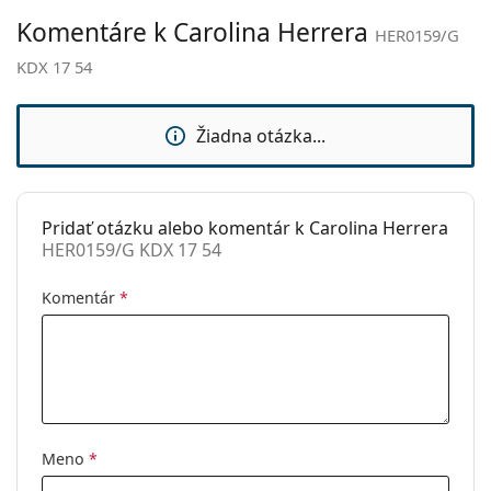
Ide o zdravotnícku pomôcku. Pred použitím si
Komentáre k Carolina Herrera
Nastaviteľné
Nie
prečítajte pokyny.
HER0159/G
sedielka:
KDX 17 54
Flexi pánt:
Nie
Slnečný klip:
Nie
Žiadna otázka...
Príslušenstvo
Puzdro:
Áno
Pridať otázku alebo komentár k Carolina Herrera
Čistiaca
Áno
HER0159/G KDX 17 54
handrička:
Ostatné
Komentár
*
Typ:
Dámske
Kategória:
Dioptrické okuliare
Značka:
Carolina Herrera
Kód:
HER0159/G KDX 17 54
Meno
*