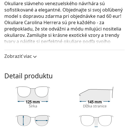
Okuliare slávneho venezuelského návrhára sú
sofistikované a elegantné. Objednajte si svoj obľúbený
model s dopravou zdarma pri objednávke nad 60 eur!
Okuliare Carolina Herrera sú pre každého - za
predpokladu, že ste odvážni a módu milujúci nositelia
okuliarov. Zamilujte si krásne exotické vzory a trendy
tvary a nájdite si perfektné okuliare podľa svojho
vkusu.
Zobraziť viac
Carolina Herrera HER0159/G KDX 17 54
sú dámske
dioptrické okuliare.
Pozrite sa, ako vyzeráte v týchto okuliaroch pomocou
Detail produktu
funkcie virtuálnej skúšky.
Okuliarové rámy
Čierna farba rámov skvele ladí so studeným
125 mm
145 mm
odtieňom pleti a so svetlohnedými, čiernymi alebo
Šírka
Dĺžka stranice
svetlými blond vlasmi.
Štvorcové rámy sú ideálnou voľbou, ak máte
okrúhly, oválny alebo trojuholníkový typ tváre.