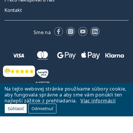
Kontakt
Facebooku
Instagrame
YouTube
LinkedIn
Sme na
Hodnotenia
Na tejto webovej stránke používame súbory cookie,
aby fungovala správne a aby sme vám ponúkli ten
najlepší zážitok z prehliadania.
Viac informácií
Späť na Úvodnu stránku
Prejsť hore
Súhlasiť
Odmietnuť
Lentiamo.sk vlastní a prevádzkuje spoločnosť Lentiamo s.r.o., Česká
republika
Sme tu pre Vás už 18 rokov.