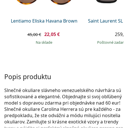
Persol
Prada
Lentiamo Eliska Havana Brown
Saint Laurent SL 
Všetky značky
22,05 €
259,9
45,00 €
na sklade
Poštovné zadar
Popis produktu
Slnečné okuliare slávneho venezuelského návrhára sú
sofistikované a elegantné. Objednajte si svoj obľúbený
model s dopravou zdarma pri objednávke nad 60 eur!
Slnečné okuliare Carolina Herrera sú pre každého - za
predpokladu, že ste odvážni a módu milujúci nositelia
okuliarov. Zamilujte si krásne exotické vzory a trendy