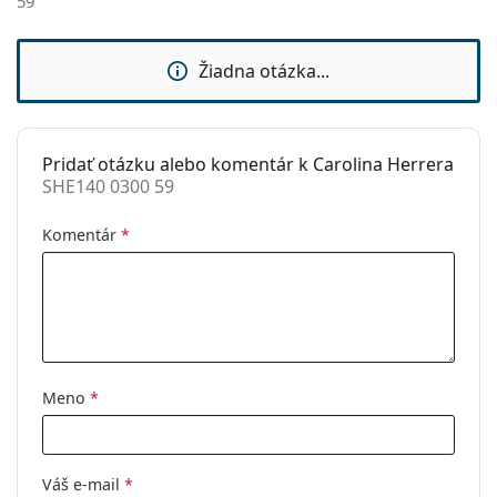
59
Kategória:
Slnečné okuliare
Značka:
Carolina Herrera
Žiadna otázka...
Použitie:
Móda
Kód:
SHE140 0300 59
Pridať otázku alebo komentár k Carolina Herrera
SHE140 0300 59
Komentár
*
Meno
*
Váš e-mail
*