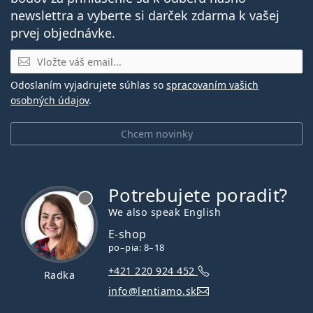
newslettra a vyberte si darček zdarma k vašej
prvej objednávke.
E-mail
Odoslaním vyjadrujete súhlas so
spracovaním vašich
osobných údajov
.
Chcem novinky
Potrebujete poradiť?
je offline
We also speak English
E-shop
po–pia: 8–18
+421 220 924 452
Radka
info@lentiamo.sk