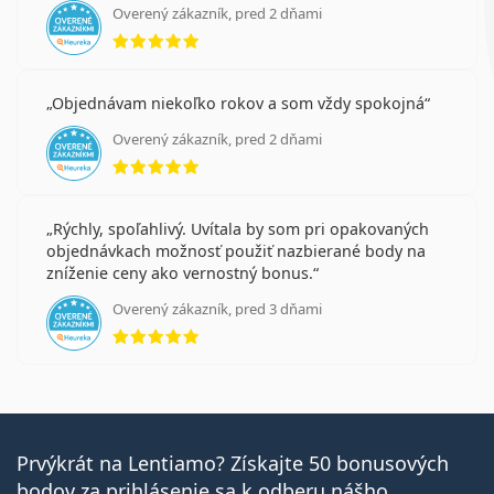
Overený zákazník, pred 2 dňami
hodnotenie 5 z 5
Objednávam niekoľko rokov a som vždy spokojná
Overený zákazník, pred 2 dňami
hodnotenie 5 z 5
Rýchly, spoľahlivý. Uvítala by som pri opakovaných
objednávkach možnosť použiť nazbierané body na
zníženie ceny ako vernostný bonus.
Overený zákazník, pred 3 dňami
hodnotenie 5 z 5
Prvýkrát na Lentiamo? Získajte 50 bonusových
bodov za prihlásenie sa k odberu nášho