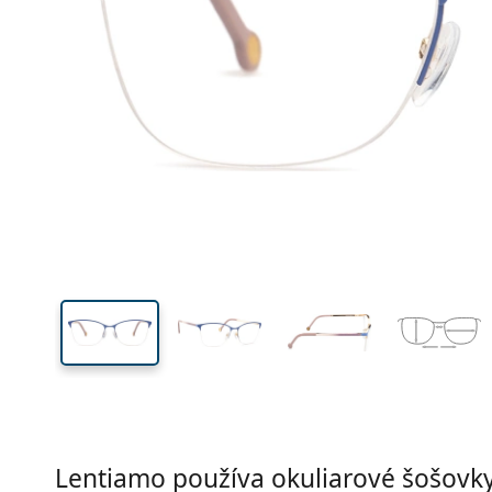
Šírka
Šírk
očnic
39 mm
54 mm
Výška očnice
Šírka očnice
Lentiamo používa okuliarové šošovky 