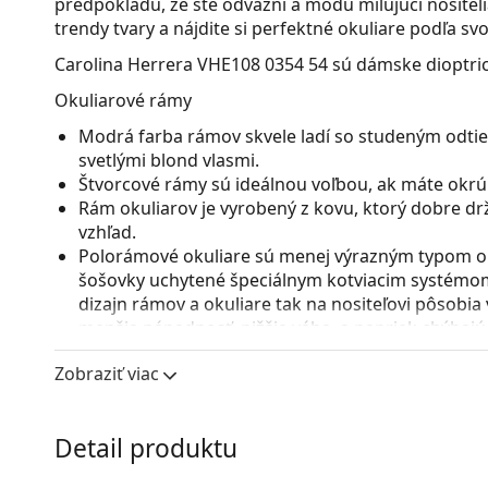
predpokladu, že ste odvážni a módu milujúci nositelia
trendy tvary a nájdite si perfektné okuliare podľa sv
Carolina Herrera VHE108 0354 54
sú dámske dioptric
Okuliarové rámy
Modrá farba rámov skvele ladí so studeným odtie
svetlými blond vlasmi.
Štvorcové rámy sú ideálnou voľbou, ak máte okrúhl
Rám okuliarov je vyrobený z kovu, ktorý dobre dr
vzhľad.
Polorámové okuliare sú menej výrazným typom ok
šošovky uchytené špeciálnym kotviacim systémo
dizajn rámov a okuliare tak na nositeľovi pôsobia
menšia nápadnosť, nižšia váha, a napriek chýbajúc
druh rámu sú vhodné predovšetkým vysokoindexov
Zobraziť viac
varianty s indexom nad 1.5 zo alebo špeciálneho m
Nastaviteľné sedielka umožňujú jemnú úpravu poz
prispôsobia tvaru nosa a zaistia tak väčší komfor
Detail produktu
vykonávať skúsený optik, aby neodbornou manipu
zlomeniu.