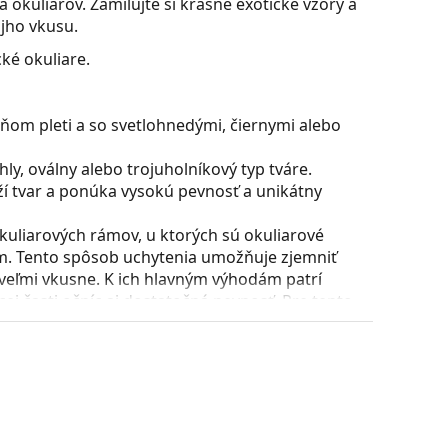
 okuliarov. Zamilujte si krásne exotické vzory a
ojho vkusu.
ké okuliare.
ňom pleti a so svetlohnedými, čiernymi alebo
y, oválny alebo trojuholníkový typ tváre.
ží tvar a ponúka vysokú pevnosť a unikátny
uliarových rámov, u ktorých sú okuliarové
m. Tento spôsob uchytenia umožňuje zjemniť
 veľmi vkusne. K ich hlavným výhodám patrí
ej časti očníc aj dostatočná pevnosť. Pre tento
é plastové okuliarové šošovky, teda stenčené
ateriálu Trivex.
ície a usadenie okuliarov. Nosové opierky sa
t pri nosení. Nastavenie sedielok by mal vždy
láciou nedošlo k ich poškodeniu alebo