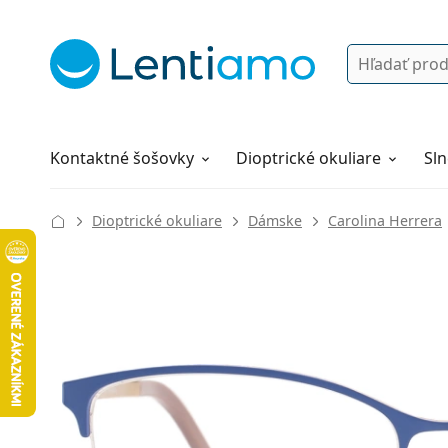
Vyhľadávanie
Prihlásenie
Navigácia webu
Roztoky
Všetko o nákupe
Kontaktné šošovky
Dioptrické okuliare
Sln
Dioptrické okuliare
Dámske
Carolina Herrera
129 mm