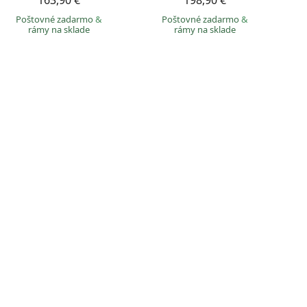
163,90 €
198,90 €
Poštovné zadarmo
&
Poštovné zadarmo
&
rámy na sklade
rámy na sklade