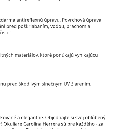
darma antireflexnú úpravu. Povrchová úprava
áni pred poškriabaním, vodou, prachom a
istiť.
itných materiálov, ktoré ponúkajú vynikajúcu
anu pred škodlivým slnečným UV žiarením.
kované a elegantné. Objednajte si svoj obľúbený
 Okuliare Carolina Herrera sú pre každého - za