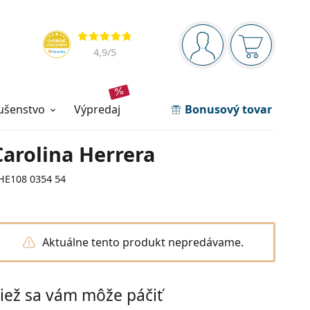
Navigačný panel
Hodnotenia
ste prihlásení
Nákupný ko
4,9
/5
lušenstvo
výpredaj
Bonusový tovar
Carolina Herrera
HE108 0354 54
Aktuálne tento produkt nepredávame.
iež sa vám môže páčiť