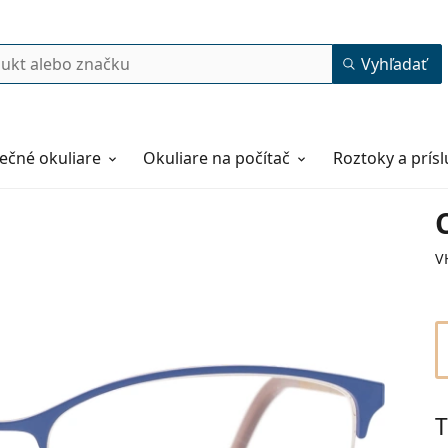
Vyhľadať
ečné okuliare
Okuliare na počítač
Roztoky a prís
V
T
54
16
135
135 mm