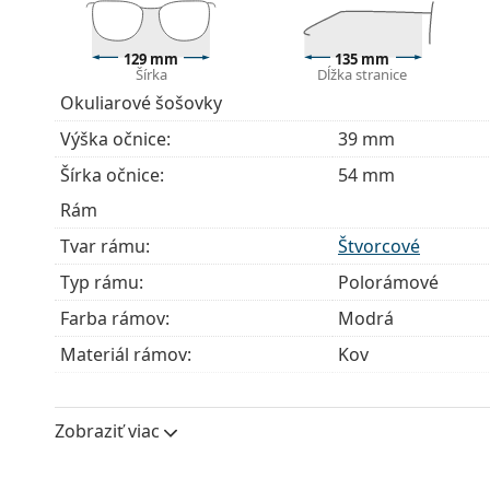
Flexi pánt so zabudovanou pružinou dovoľuje rozt
pohodlnejšie nasadenie okuliarov. Rám je vďaka nej
správne nastavenie.
129 mm
135 mm
Šírka
Dĺžka stranice
Príslušenstvo
Okuliarové šošovky
Okuliare dodávame s originálnym puzdrom. Farba 
Výška očnice:
39 mm
Handrička, ktorá je súčasťou balenia, je ideálna na
Šírka očnice:
54 mm
modely môžu namiesto handričky obsahovať texti
Rám
Ide o zdravotnícku pomôcku. Pred použitím si prečít
Tvar rámu:
Štvorcové
Typ rámu:
Polorámové
Farba rámov:
Modrá
Materiál rámov:
Kov
Veľkosť:
S
Šírka:
129 mm
Zobraziť viac
Dĺžka stranice:
135 mm