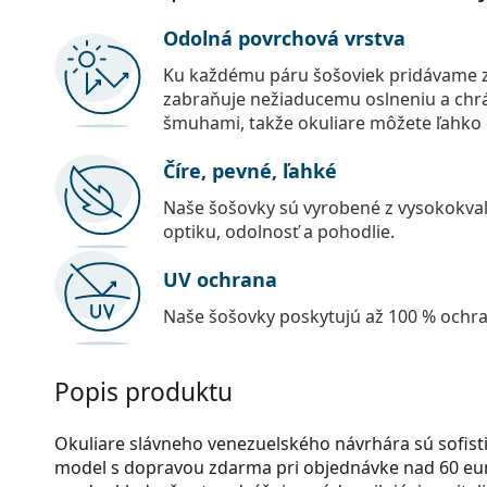
Odolná povrchová vrstva
Ku každému páru šošoviek pridávame z
zabraňuje nežiaducemu oslneniu a chr
šmuhami, takže okuliare môžete ľahko č
Číre, pevné, ľahké
Naše šošovky sú vyrobené z vysokokval
optiku, odolnosť a pohodlie.
UV ochrana
Naše šošovky poskytujú až 100 % ochr
Popis produktu
Okuliare slávneho venezuelského návrhára sú sofisti
model s dopravou zdarma pri objednávke nad 60 eur!