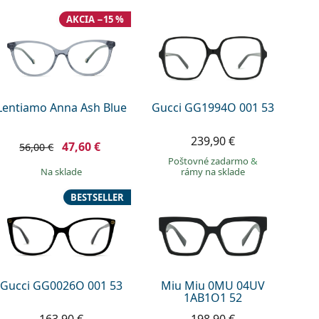
AKCIA −15 %
Lentiamo Anna Ash Blue
Gucci GG1994O 001 53
239,90 €
47,60 €
56,00 €
Poštovné zadarmo
&
na sklade
rámy na sklade
BESTSELLER
Gucci GG0026O 001 53
Miu Miu 0MU 04UV
1AB1O1 52