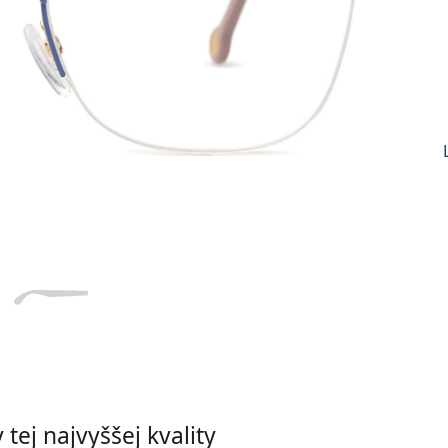
Dĺžka stranice
a
Šírka
Dĺžka
e
mostíka
stranice
16 mm
Šírka mostíka
tej najvyššej kvality