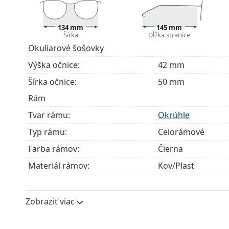
Príslušenstvo
Okuliare dodávame s originálnym puzdrom. Farba 
134 mm
145 mm
Handrička, ktorá je súčasťou balenia, je ideálna na
Šírka
Dĺžka stranice
modely môžu namiesto handričky obsahovať texti
Okuliarové šošovky
Ide o zdravotnícku pomôcku. Pred použitím si prečít
Výška očnice:
42 mm
Šírka očnice:
50 mm
Rám
Tvar rámu:
Okrúhle
Typ rámu:
Celorámové
Farba rámov:
Čierna
Materiál rámov:
Kov/Plast
Veľkosť:
M
Šírka:
134 mm
Zobraziť viac
Dĺžka stranice:
145 mm