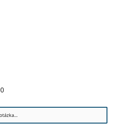
50
otázka...