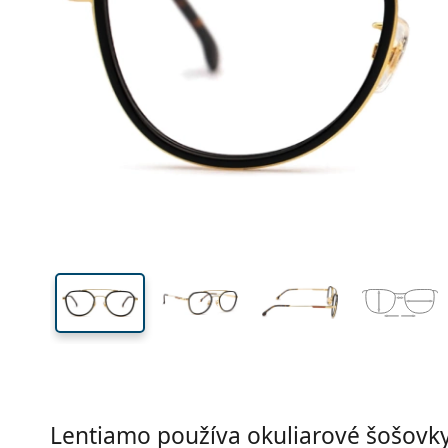
Šírka
Šírk
očnic
42 mm
50 mm
Výška očnice
Šírka očnice
Lentiamo používa okuliarové šošovky 