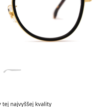
Dĺžka stranice
a
Šírka
Dĺžka
e
mostíka
stranice
21 mm
Šírka mostíka
tej najvyššej kvality