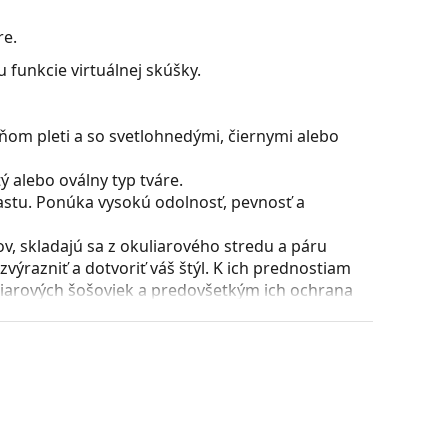
re.
 funkcie virtuálnej skúšky.
ňom pleti a so svetlohnedými, čiernymi alebo
 alebo oválny typ tváre.
astu. Ponúka vysokú odolnosť, pevnosť a
, skladajú sa z okuliarového stredu a páru
razniť a dotvoriť váš štýl. K ich prednostiam
uliarových šošoviek a predovšetkým ich ochrana
všetky typy okuliarových šošoviek, vrátane tých
ície a usadenie okuliarov. Nosové opierky sa
t pri nosení. Nastavenie sedielok by mal vždy
láciou nedošlo k ich poškodeniu alebo