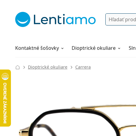
Vyhľadávanie
Prihlásenie
Navigácia webu
Roztoky
Všetko o nákupe
Kontaktné šošovky
Dioptrické okuliare
Sln
Dioptrické okuliare
Carrera
134 mm