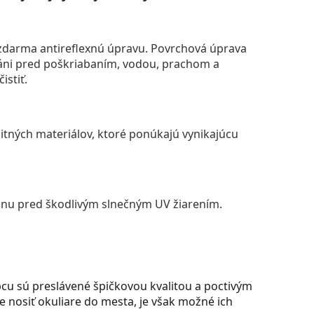
darma antireflexnú úpravu. Povrchová úprava
áni pred poškriabaním, vodou, prachom a
istiť.
itných materiálov, ktoré ponúkajú vynikajúcu
anu pred škodlivým slnečným UV žiarením.
u sú preslávené špičkovou kvalitou a poctivým
 nosiť okuliare do mesta, je však možné ich