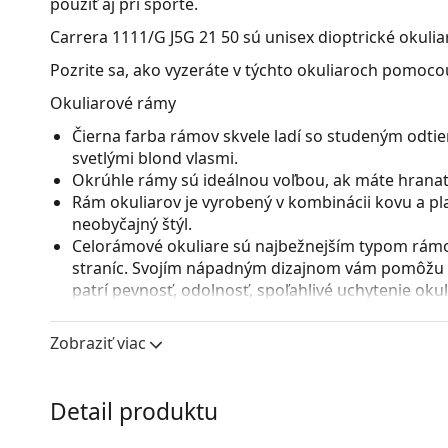
použiť aj pri športe.
Carrera 1111/G J5G 21 50
sú unisex dioptrické okulia
Pozrite sa, ako vyzeráte v týchto okuliaroch pomocou
Okuliarové rámy
Čierna farba rámov skvele ladí so studeným odtie
svetlými blond vlasmi.
Okrúhle rámy sú ideálnou voľbou, ak máte hranatý
Rám okuliarov je vyrobený v kombinácii kovu a pl
neobyčajný štýl.
Celorámové okuliare sú najbežnejším typom rámov
straníc. Svojím nápadným dizajnom vám pomôžu zvý
patrí pevnosť, odolnosť, spoľahlivé uchytenie ok
pred poškodením. Tento druh rámu je vhodný pre 
s vyššou optickou mohutnosťou.
Zobraziť viac
Nastaviteľné sedielka umožňujú jemnú úpravu poz
prispôsobia tvaru nosa a zaistia tak väčší komfor
vykonávať skúsený optik, aby neodbornou manipu
Detail produktu
zlomeniu.