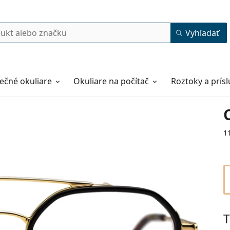
Vyhľadať
ečné okuliare
Okuliare na počítač
Roztoky a prís
1
T
50
21
145
145 mm