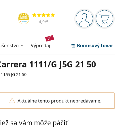
Navigačný panel
Hodnotenia
ste prihlásení
Nákupný ko
4,9
/5
lušenstvo
výpredaj
Bonusový tovar
Carrera 1111/G J5G 21 50
111/G JG 21 50
Aktuálne tento produkt nepredávame.
iež sa vám môže páčiť