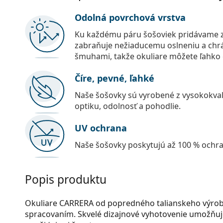
Odolná povrchová vrstva
Ku každému páru šošoviek pridávame z
zabraňuje nežiaducemu oslneniu a chr
šmuhami, takže okuliare môžete ľahko č
Číre, pevné, ľahké
Naše šošovky sú vyrobené z vysokokval
optiku, odolnosť a pohodlie.
UV ochrana
Naše šošovky poskytujú až 100 % ochr
Popis produktu
Okuliare CARRERA od popredného talianskeho výrobc
spracovaním. Skvelé dizajnové vyhotovenie umožňuje