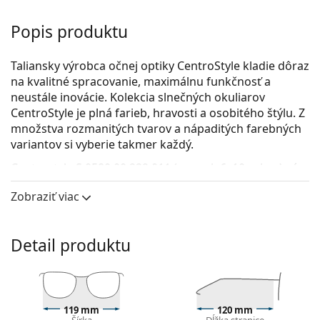
Popis produktu
Taliansky výrobca očnej optiky CentroStyle kladie dôraz
na kvalitné spracovanie, maximálnu funkčnosť a
neustále inovácie. Kolekcia slnečných okuliarov
CentroStyle je plná farieb, hravosti a osobitého štýlu. Z
množstva rozmanitých tvarov a nápaditých farebných
variantov si vyberie takmer každý.
Centrostyle S 0580 00 229 011 (pre vek 6–10 rokov)
sú
detské slnečné okuliare.
Zobraziť viac
Rám okuliarov
Modré šošovky zvyšujú kontrast a minimalizujú
Detail produktu
odrazy svetla. Tenistom šošovky pomáhajú zvýrazniť
farebný kontrast loptičky na rôznych pozadiach.
Obdĺžnikové rámy slnečných okuliarov
sú ideálnou
voľbou, ak máte oválny alebo okrúhly typ tváre.
Rám slnečných okuliarov je vyrobený z kvalitného
119 mm
120 mm