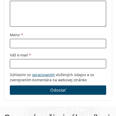
Kód:
S 0580 00 229 011
Meno
*
Váš e-mail
*
Súhlasím so
spracovaním
vložených údajov a so
zverejnením komentára na webovej stránke
Odoslať