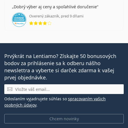
Dobrý výber aj ceny a spoľahlivé doručenie
Overený zákazník, pred 9 dňami
hodnotenie 4 z 5
Prvýkrát na Lentiamo? Získajte 50 bonusových
bodov za prihlásenie sa k odberu nášho
newslettra a vyberte si darček zdarma k vašej
prvej objednávke.
E-mail
Odoslaním vyjadrujete súhlas so
spracovaním vašich
osobných údajov
.
Chcem novinky