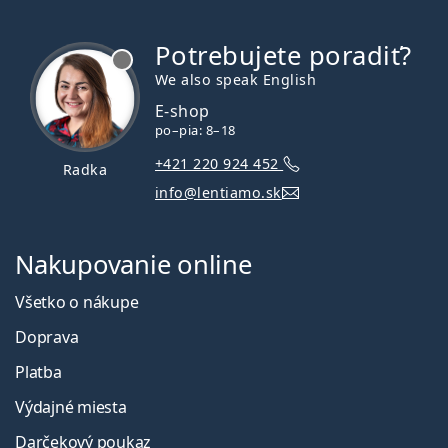
Potrebujete poradiť?
je offline
We also speak English
E-shop
po–pia: 8–18
+421 220 924 452
Radka
info@lentiamo.sk
Nakupovanie online
Všetko o nákupe
Doprava
Platba
Výdajné miesta
Darčekový poukaz