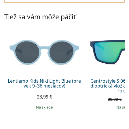
Persol
Prada
Tiež sa vám môže páčiť
Všetky značky
Lentiamo Kids Niki Light Blue (pre
Centrostyle S 062
vek 9–36 mesiacov)
dioptrická vložka 
roko
23,99 €
5
80,00 €
na sklade
na skl