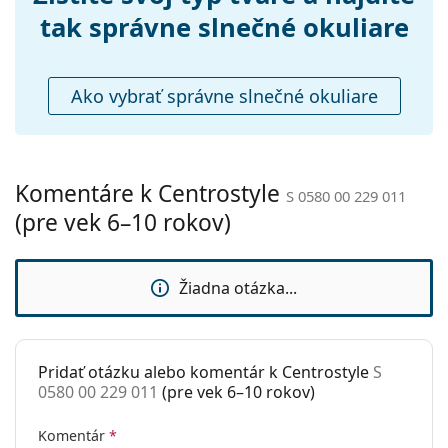
objavte štýlové rámy od obľúbených značiek.
sedielka:
tak správne slnečné okuliare
Flexi pánt:
Nie
Príslušenstvo
Ako vybrať správne slnečné okuliare
Puzdro:
Nie
Čistiaca
Áno
handrička:
Komentáre k Centrostyle
Ostatné
S 0580 00 229 011
(pre vek 6–10 rokov)
Typ:
Detské
Vek:
6–10 rokov
Žiadna otázka...
Kategória:
Slnečné okuliare
Značka:
Centrostyle S.p.A
Použitie:
Šport
Pridať otázku alebo komentár k Centrostyle
S
0580 00 229 011
(pre vek 6–10 rokov)
Šport:
Cyklistika, Beh, Turistika, Terénna
cyklistika
Komentár
*