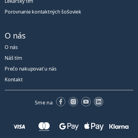
Lekársky tím
Porovnanie kontaktných šošoviek
O nás
O nás
Náš tím
Prečo nakupovať u nás
Kontakt
Facebooku
Instagrame
YouTube
LinkedIn
Sme na