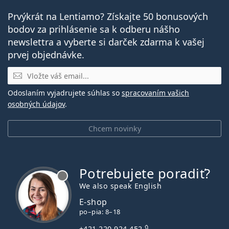
Prvýkrát na Lentiamo? Získajte 50 bonusových
bodov za prihlásenie sa k odberu nášho
newslettra a vyberte si darček zdarma k vašej
prvej objednávke.
E-mail
Odoslaním vyjadrujete súhlas so
spracovaním vašich
osobných údajov
.
Chcem novinky
Potrebujete poradiť?
je offline
We also speak English
E-shop
po–pia: 8–18
+421 220 924 452