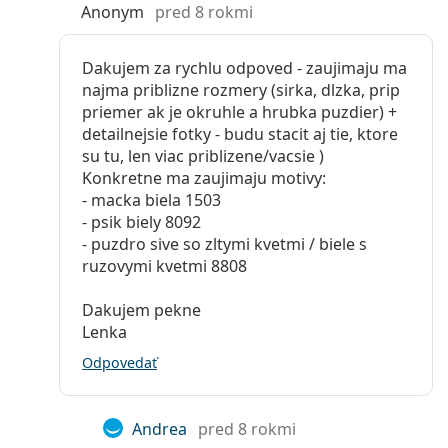
Anonym
pred 8 rokmi
Dakujem za rychlu odpoved - zaujimaju ma
najma priblizne rozmery (sirka, dlzka, prip
priemer ak je okruhle a hrubka puzdier) +
detailnejsie fotky - budu stacit aj tie, ktore
su tu, len viac priblizene/vacsie )
Konkretne ma zaujimaju motivy:
- macka biela 1503
- psik biely 8092
- puzdro sive so zltymi kvetmi / biele s
ruzovymi kvetmi 8808
Dakujem pekne
Lenka
Odpovedať
Andrea
pred 8 rokmi