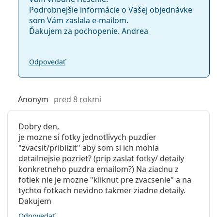
Podrobnejšie informácie o Vašej objednávke
som Vám zaslala e-mailom.
Ďakujem za pochopenie. Andrea
Odpovedať
Anonym
pred 8 rokmi
Dobry den,
je mozne si fotky jednotlivych puzdier
"zvacsit/priblizit" aby som si ich mohla
detailnejsie pozriet? (prip zaslat fotky/ detaily
konkretneho puzdra emailom?) Na ziadnu z
fotiek nie je mozne "kliknut pre zvacsenie" a na
tychto fotkach nevidno takmer ziadne detaily.
Dakujem
Odpovedať