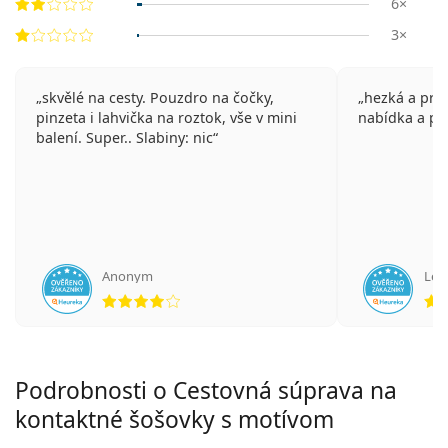
6×
3×
skvělé na cesty. Pouzdro na čočky,
hezká a prak
pinzeta i lahvička na roztok, vše v mini
nabídka a pra
balení. Super.. Slabiny: nic
Anonym
Len
hodnotenie 4 z 5
Podrobnosti o Cestovná súprava na
kontaktné šošovky s motívom