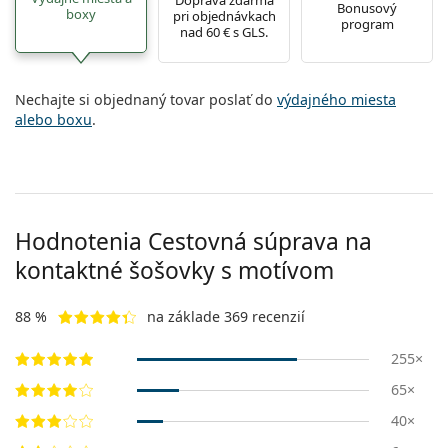
Bonusový
Persol
boxy
pri objednávkach
program
nad 60 € s GLS.
Prada
Všetky značky
Nechajte si objednaný tovar poslať do
výdajného miesta
alebo boxu
.
Hodnotenia Cestovná súprava na
kontaktné šošovky s motívom
88 %
na základe 369 recenzií
255×
65×
40×