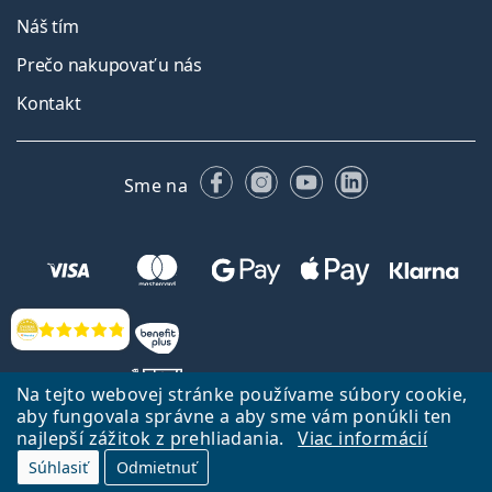
Náš tím
Prečo nakupovať u nás
Kontakt
Facebooku
Instagrame
YouTube
LinkedIn
Sme na
Hodnotenia
Na tejto webovej stránke používame súbory cookie,
aby fungovala správne a aby sme vám ponúkli ten
najlepší zážitok z prehliadania.
Viac informácií
Späť na Úvodnu stránku
Prejsť hore
Súhlasiť
Odmietnuť