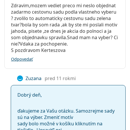
Zdravim,mozem vediet preco mi neslo objednat
zadarmo cestovnu sadu podla vlastneho vyberu
? zvolilo to automaticky cestovnu sadu zelena
tvar?bola by som rada ,ak by ste mi poslali motiv
jahoda, pisete ,ze dnes je akcia do polnoci a ja
som objednavku spravila.Snad mam na vyber? Ci
nie?Vdaka za pochopenie.
S pozdravom Kerteszova
Odpovedať
Zuzana
pred 11 rokmi
Dobrý deň,
ďakujeme za Vašu otázku. Samozrejme sady
sú na výber. Zmeniť motív
sady bolo možné v košíku kliknutím na
tlačidlo „Upraviť“ pri