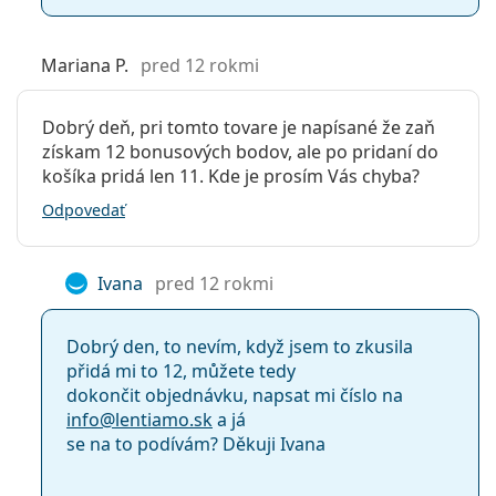
Mariana P.
pred 12 rokmi
Dobrý deň, pri tomto tovare je napísané že zaň
získam 12 bonusových bodov, ale po pridaní do
košíka pridá len 11. Kde je prosím Vás chyba?
Odpovedať
Ivana
pred 12 rokmi
Dobrý den, to nevím, když jsem to zkusila
přidá mi to 12, můžete tedy
dokončit objednávku, napsat mi číslo na
info@
lentiamo.sk
a já
se na to podívám? Děkuji Ivana