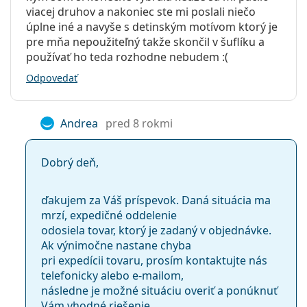
viacej druhov a nakoniec ste mi poslali niečo
úplne iné a navyše s detinským motívom ktorý je
pre mňa nepoužiteľný takže skončil v šuflíku a
používať ho teda rozhodne nebudem :(
Odpovedať
Andrea
pred 8 rokmi
Dobrý deň,
ďakujem za Váš príspevok. Daná situácia ma
mrzí, expedičné oddelenie
odosiela tovar, ktorý je zadaný v objednávke.
Ak výnimočne nastane chyba
pri expedícii tovaru, prosím kontaktujte nás
telefonicky alebo e-mailom,
následne je možné situáciu overiť a ponúknuť
Vám vhodné riešenie.