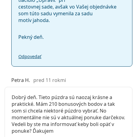
cestovnej sade, avšak vo Vašej objednávke
som túto sadu vymenila za sadu
motív jahoda.
Pekný deň.
Odpovedať
Petra H.
pred 11 rokmi
Dobrý deň. Tieto púzdra sú naozaj krásne a
praktické. Mám 210 bonusových bodov a tak
som si chcela niektoré púzdro vybrať. No
momentálne nie sú v aktuálnej ponuke darčekov.
Vedeli by ste ma informovať keby boli opäť v
ponuke? Ďakujem