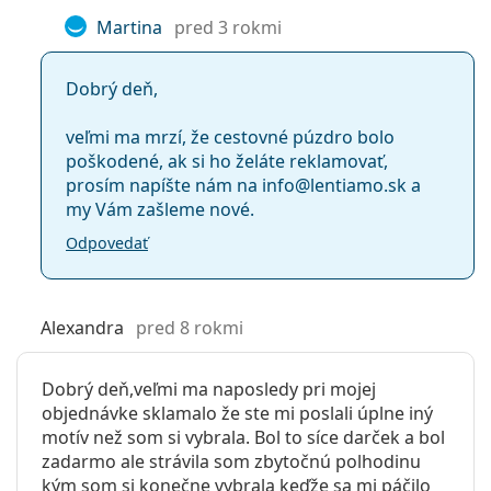
Martina
pred 3 rokmi
Dobrý deň,
veľmi ma mrzí, že cestovné púzdro bolo
poškodené, ak si ho želáte reklamovať,
prosím napíšte nám na info@lentiamo.sk a
my Vám zašleme nové.
Odpovedať
Alexandra
pred 8 rokmi
Dobrý deň,veľmi ma naposledy pri mojej
objednávke sklamalo že ste mi poslali úplne iný
motív než som si vybrala. Bol to síce darček a bol
zadarmo ale strávila som zbytočnú polhodinu
kým som si konečne vybrala keďže sa mi páčilo