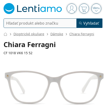
Navigačný panel
ste prihlásení
Nákupný koš
Otvor
Vyhľadávanie
Vyhľadať
Prihlásenie
Navigácia webu
Dioptrické okuliare
Dámske
Chiara Ferragni
Kontaktné šošovky
Chiara Ferragni
Doba nosenia
CF 1018 VK6 15 52
Roztoky
Typ
Jednodenné
Podľa typu
Dioptrické okuliare
Značky
Sférické a asférické
Týždenné
Podľa objemu
Viacúčelové
Príslušenstvo
127 mm
140 mm
Acuvue
Tórické na astigmatizmus
2 týždenné
52
15
140
Typ
Akcie
Dámske
Pánske
Detské
Šírka
Dĺžka stranice
Slnečné okuliare
Výhodnejšie balenia
50 až 120 ml
Peroxidové
Rady a tipy
Roztoky
Biofinity
Multifokálne na presbyopiu
Mesačné
Použitie
Nové produkty
Šírka
Šírka
Dĺžka
Výhodné balenia po 2
225 až 500 ml
Bez konzervačných látok
Typ
Akcie
Dámske
Pánske
Detské
Všetky šošovky
Ako nakupovať šošovky online
očnice
mostíka
stranice
Okuliare na počítač
Očné kvapky
Dailies
Silikón-hydrogélové
Značky
Štvrťročné
Dioptrické okuliare
Limitovaná edícia
40 mm
52 mm
15 mm
Výhodné balenia po 3