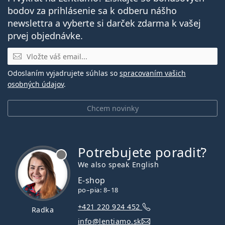
bodov za prihlásenie sa k odberu nášho
newslettra a vyberte si darček zdarma k vašej
prvej objednávke.
E-mail
Odoslaním vyjadrujete súhlas so
spracovaním vašich
osobných údajov
.
Chcem novinky
Potrebujete poradiť?
je offline
We also speak English
E-shop
po–pia: 8–18
+421 220 924 452
Radka
info@lentiamo.sk