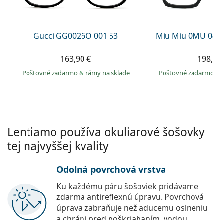
Persol
Prada
Gucci GG0026O 001 53
Miu Miu 0MU 04
Všetky značky
163,90 €
198,9
Poštovné zadarmo
&
rámy na sklade
Poštovné zadarmo
Lentiamo používa okuliarové šošovky
tej najvyššej kvality
Odolná povrchová vrstva
Ku každému páru šošoviek pridávame
zdarma antireflexnú úpravu. Povrchová
úprava zabraňuje nežiaducemu oslneniu
a chráni pred poškriabaním, vodou,