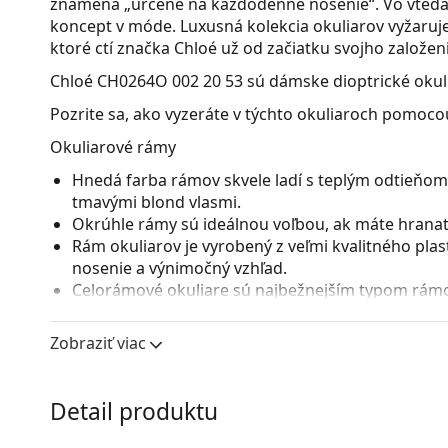
znamená „určené na každodenné nosenie“. Vo vtedajš
koncept v móde. Luxusná kolekcia okuliarov vyžaruje 
ktoré ctí značka Chloé už od začiatku svojho založeni
Chloé CH0264O 002 20 53
sú dámske dioptrické okul
Pozrite sa, ako vyzeráte v týchto okuliaroch pomocou
Okuliarové rámy
Hnedá farba rámov skvele ladí s teplým odtieňom 
tmavými blond vlasmi.
Okrúhle rámy sú ideálnou voľbou, ak máte hranatý
Rám okuliarov je vyrobený z veľmi kvalitného pla
nosenie a výnimočný vzhľad.
Celorámové okuliare sú najbežnejším typom rámov
straníc. Svojím nápadným dizajnom vám pomôžu zvý
patrí pevnosť, odolnosť, spoľahlivé uchytenie ok
Zobraziť viac
pred poškodením. Tento druh rámu je vhodný pre 
s vyššou optickou mohutnosťou.
Detail produktu
Príslušenstvo
Okuliare dodávame s originálnym puzdrom. Farba 