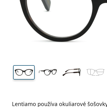
Šírka
Šírk
očnic
44 mm
53 mm
Výška očnice
Šírka očnice
Lentiamo používa okuliarové šošovky 