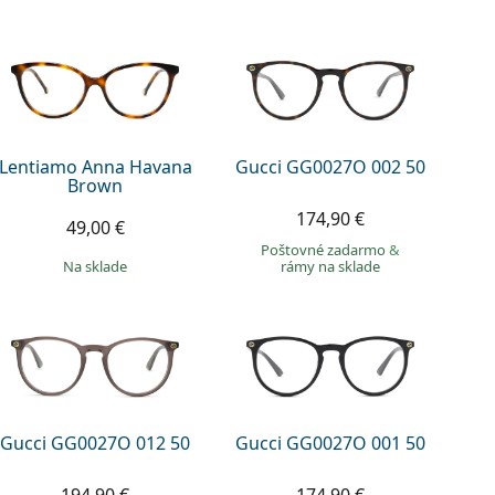
Lentiamo Anna Havana
Gucci GG0027O 002 50
Brown
174,90 €
49,00 €
Poštovné zadarmo
&
na sklade
rámy na sklade
Gucci GG0027O 012 50
Gucci GG0027O 001 50