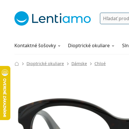
Vyhľadávanie
Prihlásenie
Navigácia webu
Roztoky
Všetko o nákupe
Kontaktné šošovky
Dioptrické okuliare
Sln
Dioptrické okuliare
Dámske
Chloé
133 mm