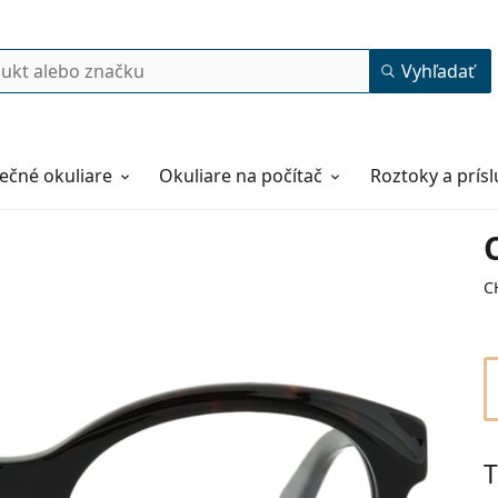
Vyhľadať
ečné okuliare
Okuliare na počítač
Roztoky a prís
C
T
53
20
145
145 mm