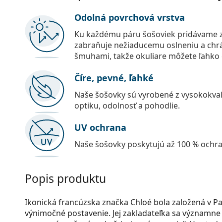
Odolná povrchová vrstva
Ku každému páru šošoviek pridávame z
zabraňuje nežiaducemu oslneniu a chr
šmuhami, takže okuliare môžete ľahko č
Číre, pevné, ľahké
Naše šošovky sú vyrobené z vysokokval
optiku, odolnosť a pohodlie.
UV ochrana
Naše šošovky poskytujú až 100 % ochr
Popis produktu
Ikonická francúzska značka Chloé bola založená v 
výnimočné postavenie. Jej zakladateľka sa významne 