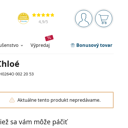
Navigačný panel
Hodnotenia
ste prihlásení
Nákupný ko
4,9
/5
lušenstvo
výpredaj
Bonusový tovar
Chloé
H0264O 002 20 53
Aktuálne tento produkt nepredávame.
iež sa vám môže páčiť