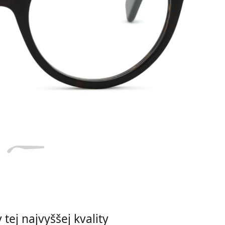
Dĺžka stranice
a
Šírka
Dĺžka
e
mostíka
stranice
20 mm
Šírka mostíka
tej najvyššej kvality