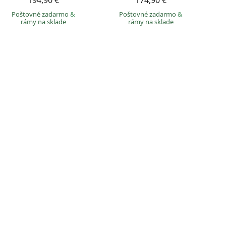
194,90 €
174,90 €
Poštovné zadarmo
&
Poštovné zadarmo
&
rámy na sklade
rámy na sklade