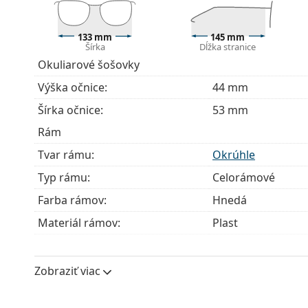
Handrička, ktorá je súčasťou balenia, je ideálna na
modely môžu namiesto handričky obsahovať texti
133 mm
145 mm
Šírka
Dĺžka stranice
Ide o zdravotnícku pomôcku. Pred použitím si prečít
Okuliarové šošovky
Výška očnice:
44 mm
Šírka očnice:
53 mm
Rám
Tvar rámu:
Okrúhle
Typ rámu:
Celorámové
Farba rámov:
Hnedá
Materiál rámov:
Plast
Veľkosť:
M
Šírka:
133 mm
Zobraziť viac
Dĺžka stranice:
145 mm