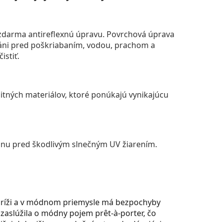
darma antireflexnú úpravu. Povrchová úprava
áni pred poškriabaním, vodou, prachom a
istiť.
itných materiálov, ktoré ponúkajú vynikajúcu
anu pred škodlivým slnečným UV žiarením.
Paríži a v módnom priemysle má bezpochyby
zaslúžila o módny pojem prêt-à-porter, čo