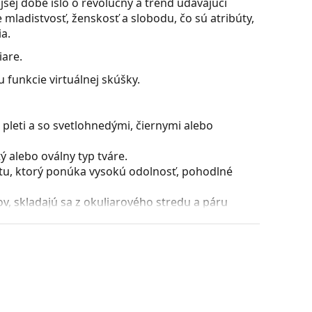
ej dobe išlo o revolučný a trend udávajúci
mladistvosť, ženskosť a slobodu, čo sú atribúty,
a.
iare.
 funkcie virtuálnej skúšky.
pleti a so svetlohnedými, čiernymi alebo
 alebo oválny typ tváre.
stu, ktorý ponúka vysokú odolnosť, pohodlné
, skladajú sa z okuliarového stredu a páru
razniť a dotvoriť váš štýl. K ich prednostiam
uliarových šošoviek a predovšetkým ich ochrana
všetky typy okuliarových šošoviek, vrátane tých
puzdra a jeho vyhotovenie sa môžu líšiť.