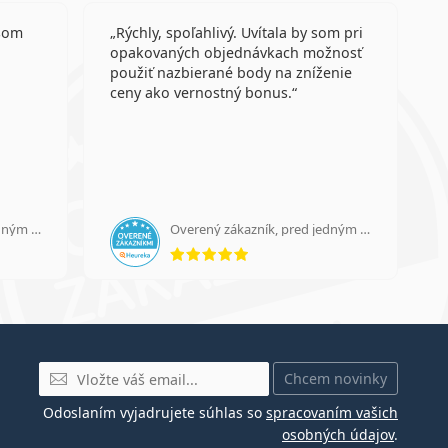
som
Rýchly, spoľahlivý. Uvítala by som pri
opakovaných objednávkach možnosť
použiť nazbierané body na zníženie
ceny ako vernostný bonus.
Overený zákazník, pred jedným dňom
Overený zákazník, pred jedným dňom
 5 z 5
hodnotenie 5 z 5
E-mail
Chcem novinky
Odoslaním vyjadrujete súhlas so
spracovaním vašich
osobných údajov
.