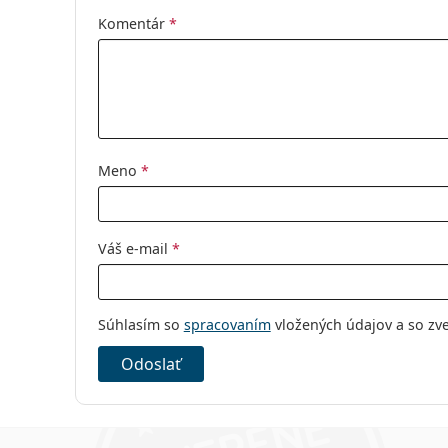
Výrobca:
CooperVision
Komentár
*
Šošoviek v krabičke:
6
Hmotnosť:
36 g
Ostatné
Kategória:
Mesačné
Meno
*
Tórické šošovk
Silikón-hydrog
Kontaktné šoš
Váš e-mail
*
Súhlasím so
spracovaním
vložených údajov a so zv
Odoslať