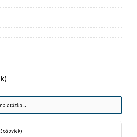
k)
esiacov
na otázka...
 šošoviek)