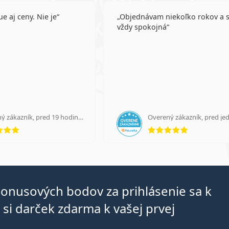
e aj ceny. Nie je
Objednávam niekoľko rokov a 
vždy spokojná
Overený zákazník, pred 19 hodinami
hodnotenie 5 z 5
hodnotenie
bonusových bodov za prihlásenie sa k
si darček zdarma k vašej prvej