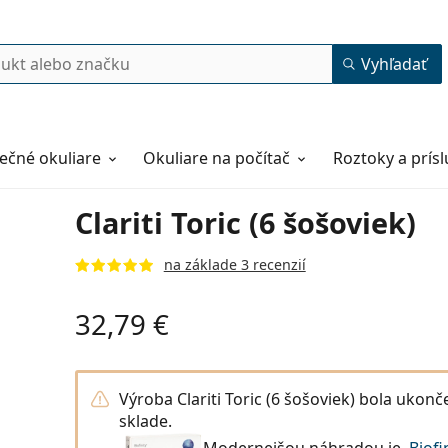
Vyhľadať
ečné okuliare
Okuliare na počítač
Roztoky a prís
Clariti Toric (6 šošoviek)
na základe 3 recenzií
32,79 €
Výroba Clariti Toric (6 šošoviek) bola ukon
sklade.
Modernejšou náhradou je
Biofi