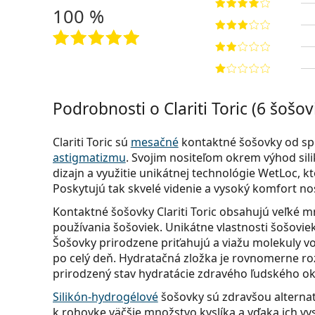
100 %
Podrobnosti o Clariti Toric (6 šošov
Clariti Toric sú
mesačné
kontaktné šošovky od sp
astigmatizmu
. Svojim nositeľom okrem výhod sil
dizajn a využitie unikátnej technológie WetLoc, 
Poskytujú tak skvelé videnie a vysoký komfort nose
Kontaktné šošovky Clariti Toric obsahujú veľké 
používania šošoviek. Unikátne vlastnosti šošoviek
Šošovky prirodzene priťahujú a viažu molekuly v
po celý deň. Hydratačná zložka je rovnomerne 
prirodzený stav hydratácie zdravého ľudského ok
Silikón-hydrogélové
šošovky sú zdravšou alterna
k rohovke väčšie množstvo kyslíka a vďaka ich vyso