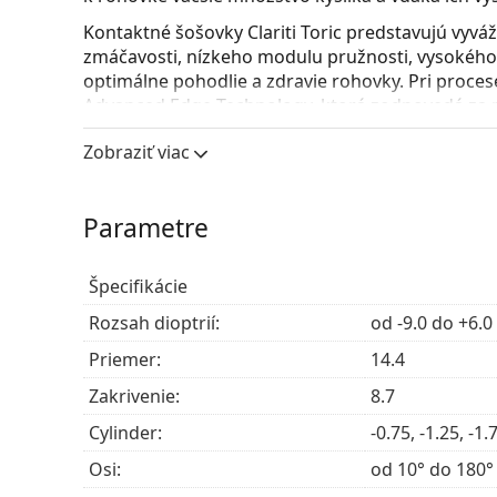
Kontaktné šošovky Clariti Toric predstavujú vyvá
zmáčavosti, nízkeho modulu pružnosti, vysokého
optimálne pohodlie a zdravie rohovky. Pri proces
Advanced Edge Technology, ktorá zodpovedá za n
tomu šošovky na očiach takmer neucítite a ich no
Zobraziť viac
UV filter v kontaktných šošovkách zdokonaľuje 
ultrafialového žiarenia. Šošovky však nezakrývajú
ochranou pred škodlivým UV žiarením kombinácia
Parametre
okuliarov
.
Výroba šošoviek Clariti Toric bola ukončená. Dost
Špecifikácie
Clariti Toric môžu prejsť na nové šošovky Biofini
Rozsah dioptrií:
od -9.0 do +6.0
odporúčame preaplikáciu značky konzultovať s 
Priemer:
14.4
Ide o zdravotnícku pomôcku. Pred použitím si pre
Zakrivenie:
8.7
Cylinder:
-0.75, -1.25, -1.
Osi:
od 10° do 180°