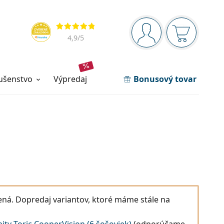
Navigačný panel
Hodnotenia
ste prihlásení
Nákupný ko
4,9
/5
lušenstvo
výpredaj
Bonusový tovar
čená. Dopredaj variantov, ktoré máme stále na
nity Toric CooperVision (6 šošoviek)
(odporúčame