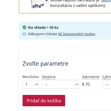
konzultáciu s vaším optikom).
Na sklade
> 50 ks
Nákupom získate
82 bonusových bodov
Zvoľte parametre
Zvoľte parametre
Množstvo
Dioptria
Zakrivenie
Cylin
8.70
Pridať do košíka