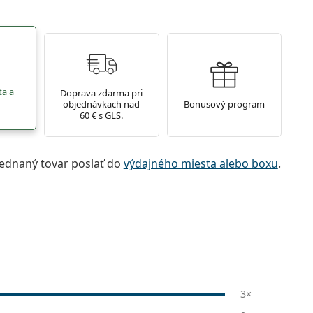
ta a
Doprava zdarma pri
objednávkach nad
Bonusový program
60 € s GLS.
jednaný tovar poslať do
výdajného miesta alebo boxu
.
3×