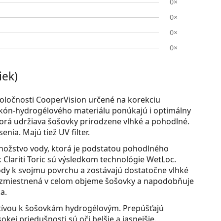
0×
0×
0×
0×
iek)
oločnosti CooperVision určené na korekciu
ikón-hydrogélového materiálu ponúkajú i optimálny
ktorá udržiava šošovky prirodzene vlhké a pohodlné.
nia. Majú tiež UV filter.
množstvo vody, ktorá je podstatou pohodlného
 Clariti Toric sú výsledkom technológie WetLoc.
ody k svojmu povrchu a zostávajú dostatočne vlhké
rozmiestnená v celom objeme šošovky a napodobňuje
a.
tívou k šošovkám hydrogélovým. Prepúšťajú
kej priedušnosti sú oči belšie a jasnejšie.