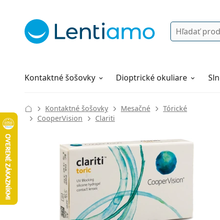
Vyhľadávanie
Prihlásenie
Navigácia webu
Roztoky
Všetko o nákupe
Kontaktné šošovky
Dioptrické okuliare
Sln
Kontaktné šošovky
Mesačné
Tórické
CooperVision
Clariti