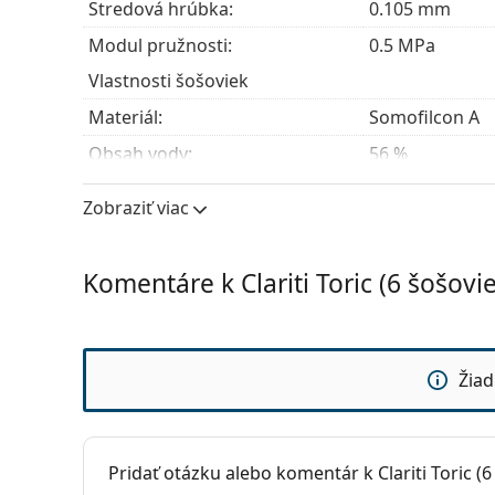
Stredová hrúbka:
0.105 mm
Modul pružnosti:
0.5 MPa
Vlastnosti šošoviek
Materiál:
Somofilcon A
Obsah vody:
56 %
Priepustnosť pre kyslík:
57 Dk/t
Zobraziť viac
UV filter:
Áno
Silikón-hydrogélové:
Áno
Komentáre k Clariti Toric (6 šošovie
Používanie
Expirácia:
Najmenej 35 m
Zafarbenie pre manipuláciu:
Nie
Žiad
So šošovkami sa môže spať:
Nie
Indikátor líc-rub:
Nie
Pridať otázku alebo komentár k Clariti Toric (6
Balenie