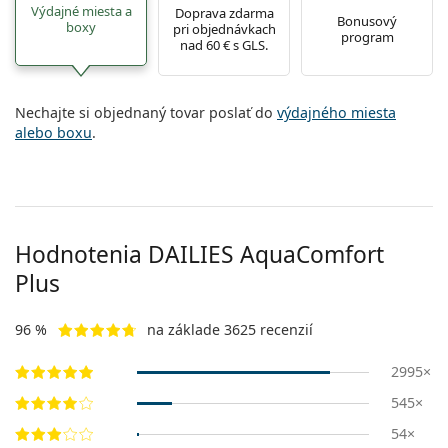
Výdajné miesta a
Doprava zdarma
Bonusový
boxy
pri objednávkach
program
nad 60 € s GLS.
Nechajte si objednaný tovar poslať do
výdajného miesta
alebo boxu
.
Hodnotenia DAILIES AquaComfort
Plus
96 %
na základe 3625 recenzií
2995×
545×
54×