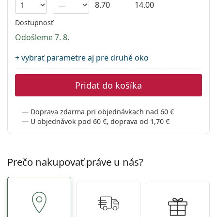
Gucci
8.70
14.00
Všetky roztoky
je onli
Všetky značky
Persol
Dostupnosť
Odošleme 7. 8.
Prada
+ vybrať parametre aj pre druhé oko
Všetky značky
Pridať do košíka
Doprava zdarma pri objednávkach nad 60 €
U objednávok pod 60 €, doprava od 1,70 €
Prečo nakupovať práve u nás?