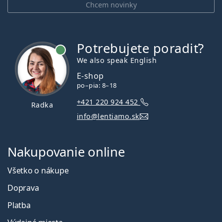
Chcem novinky
Potrebujete poradiť?
je online
We also speak English
E-shop
po–pia: 8–18
+421 220 924 452
Radka
info@lentiamo.sk
Nakupovanie online
Všetko o nákupe
Doprava
Platba