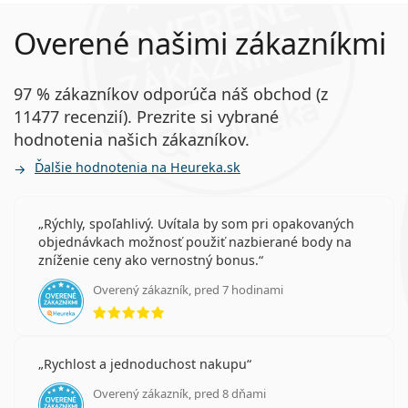
Ďalšou nespornou výhodou šošoviek Lenjoy 1 Day
Comfort je vysoká ochrana proti UV žiareniu vďaka UV
Overené našimi zákazníkmi
filtru 2. triedy, čo znamená, že šošovky blokujú 87 %
UVA a 97 % UVB žiarenia.
97 % zákazníkov odporúča náš obchod (z
UV filter v kontaktných šošovkách zdokonaľuje
ochranu rohovky oka pred negatívnymi účinkami
11477 recenzií). Prezrite si vybrané
ultrafialového žiarenia. Šošovky však nezakrývajú celé
hodnotenia našich zákazníkov.
oko ani očné okolie, preto je ideálnou ochranou pred
Ďalšie hodnotenia na Heureka.sk
škodlivým UV žiarením kombinácia kontaktných
šošoviek s UV filtrom a
slnečných okuliarov
.
Kontaktné šošovky Lenjoy 1 Day Comfort sú možnou
Rýchly, spoľahlivý. Uvítala by som pri opakovaných
objednávkach možnosť použiť nazbierané body na
alternatívou za:
zníženie ceny ako vernostný bonus.
Biomedics 1 Day Extra,
Overený zákazník, pred 7 hodinami
Biotrue ONEday,
hodnotenie 5 z 5
1-DAY Acuvue Moist,
1-DAY Acuvue TruEye,
Proclear 1 day,
Rychlost a jednoduchost nakupu
SofLens Daily Disposable,
Eyeye Bioxy Daily,
Overený zákazník, pred 8 dňami
hodnotenie 4 z 5