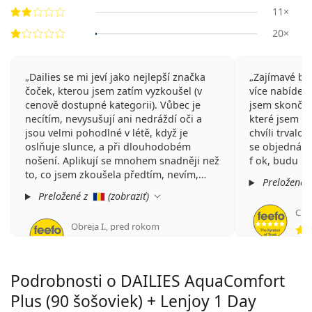
11×
20×
Dailies se mi jeví jako nejlepší značka
Zajímavé byl
čoček, kterou jsem zatím vyzkoušel (v
více nabídek
cenově dostupné kategorii). Vůbec je
jsem skončil 
necítím, nevysušují ani nedráždí oči a
které jsem o
jsou velmi pohodlné v létě, když je
chvíli trvalo
oslňuje slunce, a při dlouhodobém
se objednávaj
nošení. Aplikují se mnohem snadněji než
f ok, budu mí
to, co jsem zkoušela předtím, nevím,
Preložené 
jestli je to roztokem, ve kterém jsou,
Preložené z
(
zobraziť
)
nebo tím, že jsou tenčí a mají menší
Cris
průměr než ostatní, ale vřele je
Obreja I.
,
pred rokom
doporučuji.
hodnotenie 5 z 5
Velmi dobrý poměr cena/výkon!
Pokud jde o stránky, doporučuji
Lentiamo, rychlé dodání a velmi dobré
Podrobnosti o DAILIES AquaComfort
ceny, s mnoha nabídkami a slevami!
Plus (90 šošoviek) + Lenjoy 1 Day