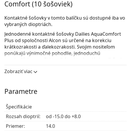
Comfort (10 šošoviek)
Kontaktné šošovky v tomto balíčku sú dostupné iba vo
vybraných dioptriách.
Jednodenné kontaktné šošovky
Dailies AquaComfort
Plus
od spoločnosti Alcon sú určené na korekciu
krátkozrakosti a ďalekozrakosti. Svojim nositeľom
ponúkajú výnimočné pohodlie, jednoduchú
manipuláciu a využitie unikátnej technológie zvlhčenia.
Šošovky Dailies AquaComfort Plus poskytujú súčasne
Zobraziť viac
skvelé videnie aj vynikajúci komfort nosenia a sú
vhodné aj pre začínajúcich nositeľov.
Kontaktné šošovky Dailies AquaComfort Plus sú
Parametre
vybavené systémom trojitej lubrikácie, ktorý udržuje
šošovky pohodlné a oku príjemné po celý deň.
Špecifikácie
Pohodlie pri nosení kontaktných šošoviek Dailies
Rozsah dioptrií:
od -15.0 do +8.0
AquaComfort Plus zaisťujú tri činitele zvlhčenia:
Priemer:
14.0
lubrikant HPMC zmierňujúce trenie je obsiahnutý v