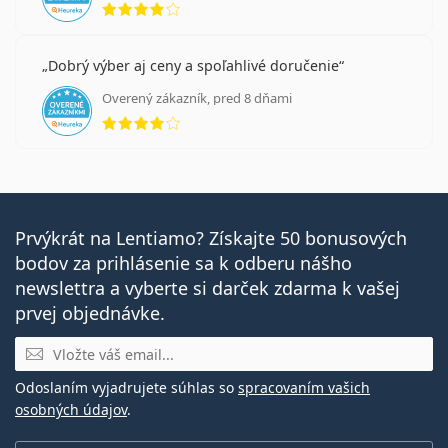
Clear 1-day.
Ide o zdravotnícku pomôcku. Pred použitím si
prečítajte pokyny.
Dobrý výber aj ceny a spoľahlivé doručenie
Overený zákazník, pred 8 dňami
hodnotenie 4 z 5
Prvýkrát na Lentiamo? Získajte 50 bonusových
bodov za prihlásenie sa k odberu nášho
newslettra a vyberte si darček zdarma k vašej
prvej objednávke.
E-mail
Odoslaním vyjadrujete súhlas so
spracovaním vašich
osobných údajov
.