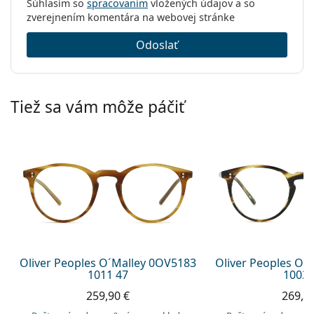
Súhlasím so
spracovaním
vložených údajov a so
zverejnením komentára na webovej stránke
Odoslať
Tiež sa vám môže páčiť
Oliver Peoples O´Malley 0OV5183
Oliver Peoples O´
1011 47
1003 
259,90 €
269,9