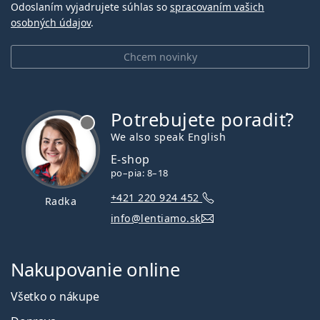
Odoslaním vyjadrujete súhlas so
spracovaním vašich
osobných údajov
.
Chcem novinky
Potrebujete poradiť?
je offline
We also speak English
E-shop
po–pia: 8–18
+421 220 924 452
Radka
info@lentiamo.sk
Nakupovanie online
Všetko o nákupe