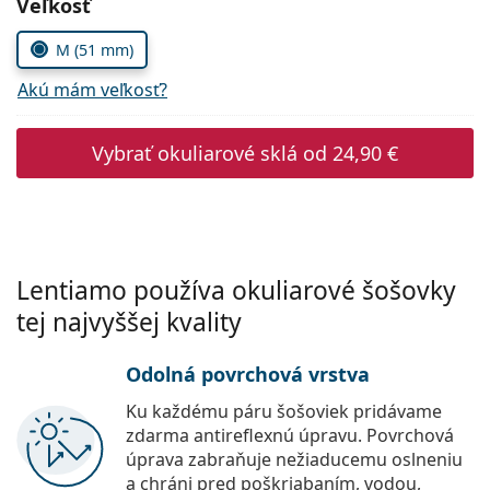
Zvoľte parametre
Veľkosť
Persol
M (51 mm)
Prada
Akú mám veľkosť?
Všetky značky
Vybrať okuliarové sklá od
24,90 €
Lentiamo používa okuliarové šošovky
tej najvyššej kvality
Odolná povrchová vrstva
Ku každému páru šošoviek pridávame
zdarma antireflexnú úpravu. Povrchová
úprava zabraňuje nežiaducemu oslneniu
a chráni pred poškriabaním, vodou,