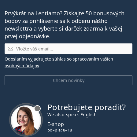
Prvýkrát na Lentiamo? Získajte 50 bonusových
bodov za prihlásenie sa k odberu nášho
newslettra a vyberte si darček zdarma k vašej
prvej objednávke.
E-mail
Odoslaním vyjadrujete súhlas so
spracovaním vašich
osobných údajov
.
Chcem novinky
Potrebujete poradiť?
je offline
We also speak English
E-shop
po–pia: 8–18