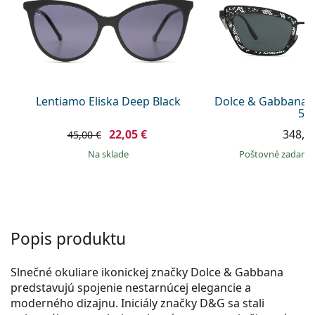
Persol
Prada
Všetky značky
Lentiamo Eliska Deep Black
Dolce & Gabbana 
51
22,05 €
348,9
45,00 €
na sklade
Poštovné zadar
Popis produktu
Slnečné okuliare ikonickej značky Dolce & Gabbana
predstavujú spojenie nestarnúcej elegancie a
moderného dizajnu. Iniciály značky D&G sa stali