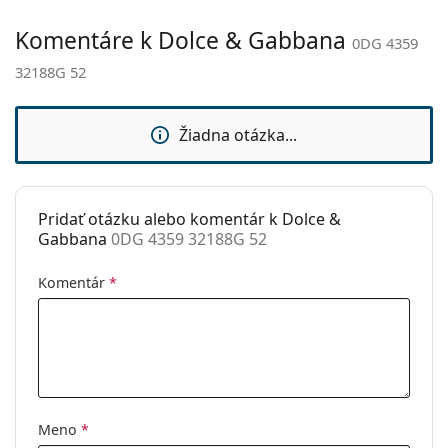
Kategória:
Slnečné okuliare
Komentáre k Dolce & Gabbana
0DG 4359
Značka:
Dolce & Gabbana
32188G 52
Použitie:
Móda
Kód:
0DG 4359 32188G 52
Žiadna otázka...
Pridať otázku alebo komentár k Dolce &
Gabbana
0DG 4359 32188G 52
Komentár
*
Meno
*