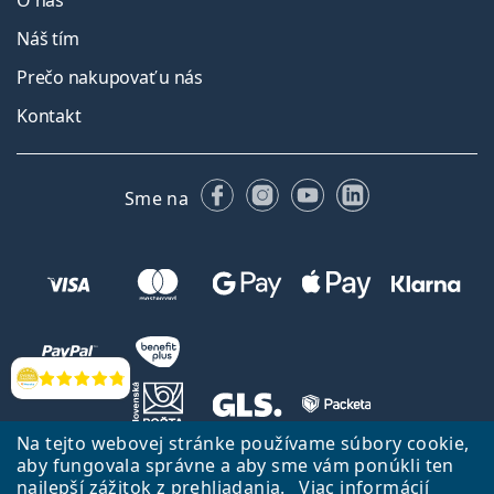
O nás
Náš tím
Prečo nakupovať u nás
Kontakt
Facebooku
Instagrame
YouTube
LinkedIn
Sme na
Hodnotenia
Na tejto webovej stránke používame súbory cookie,
aby fungovala správne a aby sme vám ponúkli ten
Späť na Úvodnu stránku
Prejsť hore
najlepší zážitok z prehliadania.
Viac informácií