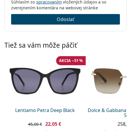
Súhlasím so
spracovaním
vložených údajov a so
zverejnením komentára na webovej stránke
Odoslať
Tiež sa vám môže páčiť
AKCIA −51 %
Lentiamo Petra Deep Black
Dolce & Gabbana 0
59
22,05 €
258,9
45,00 €