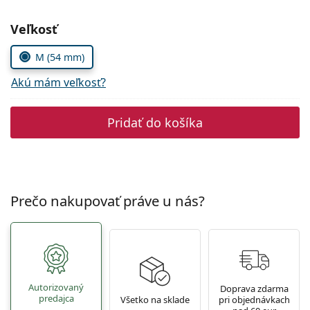
Persol
Zvoľte parametre
Veľkosť
Prada
M (54 mm)
Všetky značky
Akú mám veľkosť?
Pridať do košíka
Prečo nakupovať práve u nás?
Autorizovaný
Doprava zdarma
predajca
Všetko na sklade
pri objednávkach