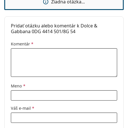
Žiadna otázka...
Značka:
Dolce & Gabbana
Použitie:
Móda
Kód:
0DG4414 501/8G 54
Pridať otázku alebo komentár k Dolce &
Gabbana 0DG 4414 501/8G 54
Komentár
*
Meno
*
Váš e-mail
*