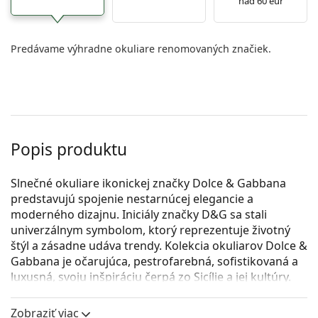
nad 60 eur
Predávame výhradne okuliare renomovaných značiek.
Popis produktu
Slnečné okuliare ikonickej značky Dolce & Gabbana
predstavujú spojenie nestarnúcej elegancie a
moderného dizajnu. Iniciály značky D&G sa stali
univerzálnym symbolom, ktorý reprezentuje životný
štýl a zásadne udáva trendy. Kolekcia okuliarov Dolce &
Gabbana je očarujúca, pestrofarebná, sofistikovaná a
luxusná, svoju inšpiráciu čerpá zo Sicílie a jej kultúry.
Kolekcia okuliarov Dolce & Gabbana je očarujúca,
Zobraziť viac
pestrofarebná, sofistikovaná a luxusná, svoju