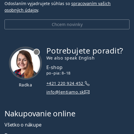
Odoslaním vyjadrujete súhlas so
spracovaním vašich
osobných údajov
.
Chcem novinky
Potrebujete poradiť?
je offline
We also speak English
E-shop
po–pia: 8–18
+421 220 924 452
Radka
info@lentiamo.sk
Nakupovanie online
Všetko o nákupe