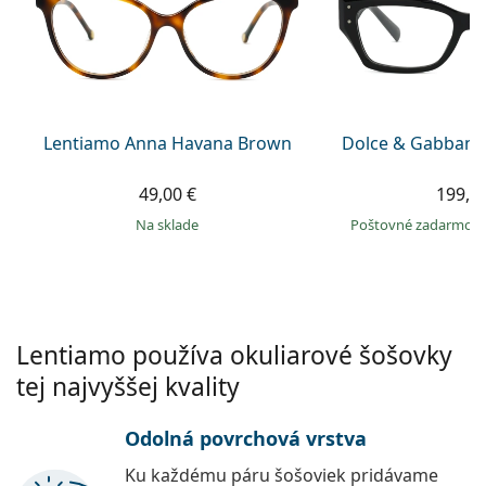
Gucci
Všetky roztoky
je onli
Všetky značky
Persol
Prada
Všetky značky
Lentiamo Anna Havana Brown
Dolce & Gabbana
49,00 €
199,9
na sklade
Poštovné zadarmo
Lentiamo používa okuliarové šošovky
tej najvyššej kvality
Odolná povrchová vrstva
Ku každému páru šošoviek pridávame