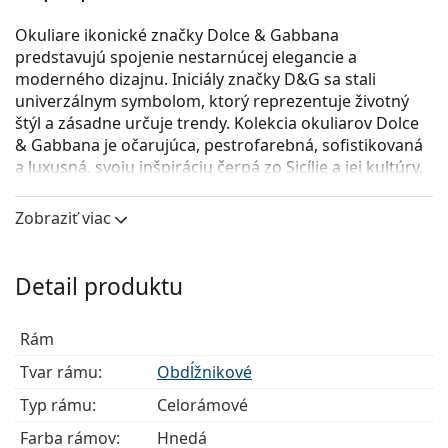
Okuliare ikonické značky Dolce & Gabbana
predstavujú spojenie nestarnúcej elegancie a
moderného dizajnu. Iniciály značky D&G sa stali
univerzálnym symbolom, ktorý reprezentuje životný
štýl a zásadne určuje trendy. Kolekcia okuliarov Dolce
& Gabbana je očarujúca, pestrofarebná, sofistikovaná
a luxusná, svoju inšpiráciu čerpá zo Sicílie a jej kultúry.
Dolce & Gabbana 0DG3365 502
sú dámske dioptrické
Zobraziť viac
okuliare.
Okuliarové rámy
Detail produktu
Hnedá farba rámov skvele ladí s teplým odtieňom
pleti a so svetlohnedými, čiernymi alebo tmavými
blond vlasmi.
Rám
Obdĺžnikové rámy sú ideálnou voľbou, ak máte
Tvar rámu:
Obdĺžnikové
oválny alebo okrúhly typ tváre.
Rám okuliarov je vyrobený z veľmi kvalitného plastu,
Typ rámu:
Celorámové
ktorý ponúka vysokú odolnosť, pohodlné nosenie a
Farba rámov:
Hnedá
výnimočný vzhľad.