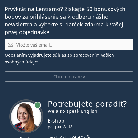
Prvýkrát na Lentiamo? Získajte 50 bonusových
bodov za prihlásenie sa k odberu nášho
newslettra a vyberte si darček zdarma k vašej
prvej objednávke.
E-mail
Odoslaním vyjadrujete súhlas so
spracovaním vašich
osobných údajov
.
Chcem novinky
Potrebujete poradiť?
je online
We also speak English
E-shop
po–pia: 8–18
+421 220 924 452