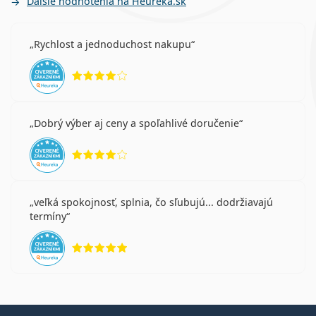
Ďalšie hodnotenia na Heureka.sk
Rychlost a jednoduchost nakupu
hodnotenie 4 z 5
Dobrý výber aj ceny a spoľahlivé doručenie
hodnotenie 4 z 5
veľká spokojnosť, splnia, čo sľubujú... dodržiavajú
termíny
hodnotenie 5 z 5