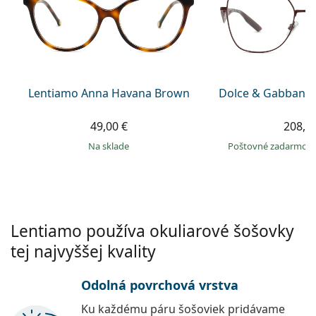
Gucci
Všetky roztoky
je onli
Všetky značky
Persol
Prada
Všetky značky
Lentiamo Anna Havana Brown
Dolce & Gabbana
49,00 €
208,9
na sklade
Poštovné zadarmo
Lentiamo používa okuliarové šošovky
tej najvyššej kvality
Odolná povrchová vrstva
Ku každému páru šošoviek pridávame