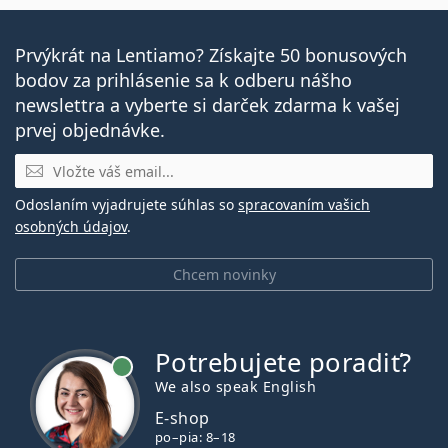
Prvýkrát na Lentiamo? Získajte 50 bonusových
bodov za prihlásenie sa k odberu nášho
newslettra a vyberte si darček zdarma k vašej
prvej objednávke.
E-mail
Odoslaním vyjadrujete súhlas so
spracovaním vašich
osobných údajov
.
Chcem novinky
Potrebujete poradiť?
je online
We also speak English
E-shop
po–pia: 8–18