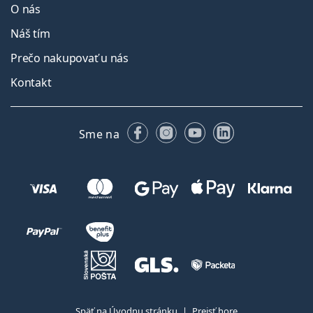
O nás
Náš tím
Prečo nakupovať u nás
Kontakt
Facebooku
Instagrame
YouTube
LinkedIn
Sme na
Späť na Úvodnu stránku
Prejsť hore