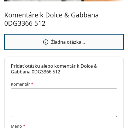
Kategória:
Dioptrické okuliare
Ide o zdravotnícku pomôcku. Pred použitím si
prečítajte pokyny.
Značka:
Dolce & Gabbana
Komentáre k Dolce & Gabbana
0DG3366 512
Žiadna otázka...
Pridať otázku alebo komentár k Dolce &
Gabbana 0DG3366 512
Komentár
*
Meno
*