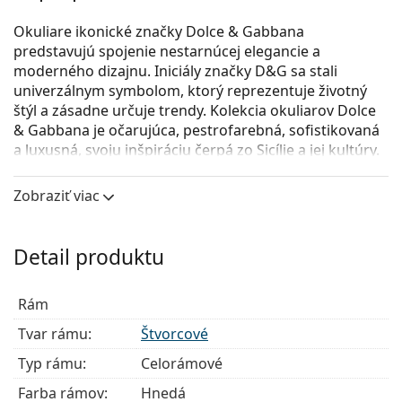
Okuliare ikonické značky Dolce & Gabbana
predstavujú spojenie nestarnúcej elegancie a
moderného dizajnu. Iniciály značky D&G sa stali
univerzálnym symbolom, ktorý reprezentuje životný
štýl a zásadne určuje trendy. Kolekcia okuliarov Dolce
& Gabbana je očarujúca, pestrofarebná, sofistikovaná
a luxusná, svoju inšpiráciu čerpá zo Sicílie a jej kultúry.
Dolce & Gabbana 0DG3366 512
sú dámske dioptrické
Zobraziť viac
okuliare.
Pozrite sa, ako vyzeráte v týchto okuliaroch pomocou
funkcie virtuálnej skúšky.
Detail produktu
Okuliarové rámy
Rám
Hnedá farba rámov skvele ladí s teplým odtieňom
pleti a so svetlohnedými, čiernymi alebo tmavými
Tvar rámu:
Štvorcové
blond vlasmi.
Typ rámu:
Celorámové
Štvorcové rámy sú ideálnou voľbou, ak máte
okrúhly, oválny alebo trojuholníkový typ tváre.
Farba rámov:
Hnedá