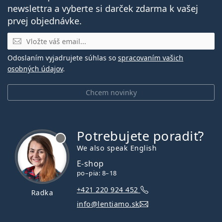
newslettra a vyberte si darček zdarma k vašej
prvej objednávke.
E-mail
Odoslaním vyjadrujete súhlas so
spracovaním vašich
osobných údajov
.
Chcem novinky
Potrebujete poradiť?
je offline
We also speak English
E-shop
po–pia: 8–18
+421 220 924 452
Radka
info@lentiamo.sk