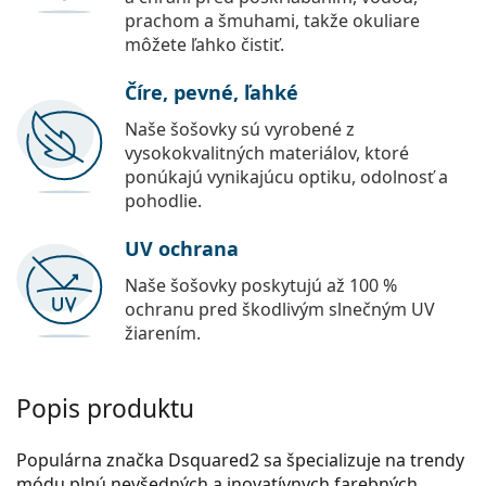
prachom a šmuhami, takže okuliare
môžete ľahko čistiť.
Číre, pevné, ľahké
Naše šošovky sú vyrobené z
vysokokvalitných materiálov, ktoré
ponúkajú vynikajúcu optiku, odolnosť a
pohodlie.
UV ochrana
Naše šošovky poskytujú až 100 %
ochranu pred škodlivým slnečným UV
žiarením.
Popis produktu
Populárna značka Dsquared2 sa špecializuje na trendy
módu plnú nevšedných a inovatívnych farebných