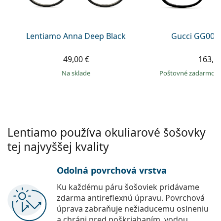
Persol
Prada
Lentiamo Anna Deep Black
Gucci GG002
Všetky značky
49,00 €
163,9
na sklade
Poštovné zadarmo
Lentiamo používa okuliarové šošovky
tej najvyššej kvality
Odolná povrchová vrstva
Ku každému páru šošoviek pridávame
zdarma antireflexnú úpravu. Povrchová
úprava zabraňuje nežiaducemu oslneniu
a chráni pred poškriabaním, vodou,