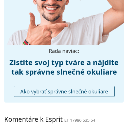
objavte štýlové rámy od obľúbených značiek.
Šírka:
135 mm
Dĺžka stranice:
140 mm
Šírka mostíka:
19 mm
Hmotnosť:
150 g
Nastaviteľné
Nie
Rada naviac:
sedielka:
Príslušenstvo
Zistite svoj typ tváre a nájdite
Puzdro:
Áno
tak správne slnečné okuliare
Čistiaca
Áno
handrička:
Ako vybrať správne slnečné okuliare
Ostatné
Typ:
Dámske
Kategória:
Slnečné okuliare
Komentáre k Esprit
ET 17986 535 54
Značka:
Esprit