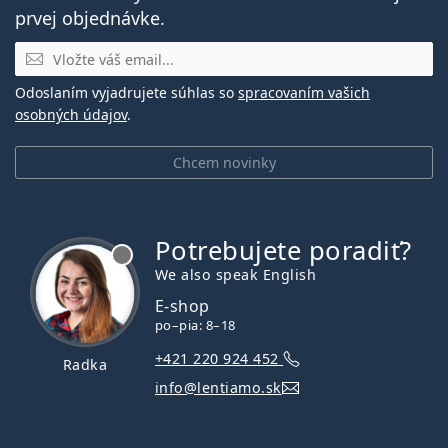
prvej objednávke.
E-mail
Odoslaním vyjadrujete súhlas so
spracovaním vašich
osobných údajov
.
Chcem novinky
Potrebujete poradiť?
je offline
We also speak English
E-shop
po–pia: 8–18
+421 220 924 452
Radka
info@lentiamo.sk