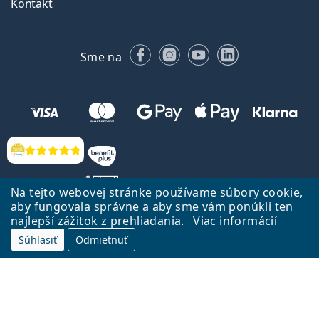
Kontakt
Facebooku
Instagrame
YouTube
LinkedIn
Sme na
Hodnotenia
Na tejto webovej stránke používame súbory cookie,
aby fungovala správne a aby sme vám ponúkli ten
najlepší zážitok z prehliadania.
Viac informácií
Späť na Úvodnu stránku
Prejsť hore
Súhlasiť
Odmietnuť
Lentiamo.sk vlastní a prevádzkuje spoločnosť Lentiamo s.r.o., Česká
republika
Sme tu pre Vás už 18 rokov.