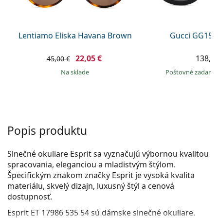
Persol
Prada
Lentiamo Eliska Havana Brown
Gucci GG157
Všetky značky
22,05 €
138,9
45,00 €
na sklade
Poštovné zadar
Popis produktu
Slnečné okuliare Esprit sa vyznačujú výbornou kvalitou
spracovania, eleganciou a mladistvým štýlom.
Špecifickým znakom značky Esprit je vysoká kvalita
materiálu, skvelý dizajn, luxusný štýl a cenová
dostupnosť.
Esprit ET 17986 535 54
sú dámske slnečné okuliare.