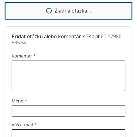
Použitie:
Móda
Žiadna otázka...
Kód:
ET 17986 535 54
Pridať otázku alebo komentár k Esprit
ET 17986
535 54
Komentár
*
Meno
*
Váš e-mail
*