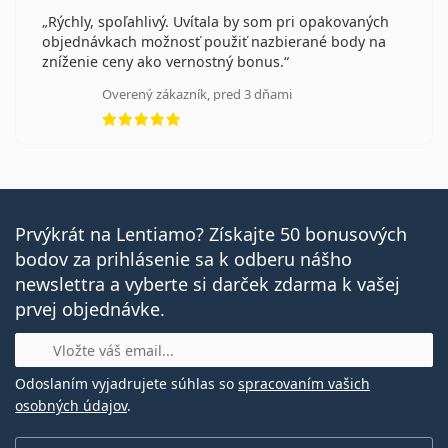
Rýchly, spoľahlivý. Uvítala by som pri opakovaných
objednávkach možnosť použiť nazbierané body na
zníženie ceny ako vernostný bonus.
Overený zákazník, pred 3 dňami
hodnotenie 5 z 5
Prvýkrát na Lentiamo? Získajte 50 bonusových
bodov za prihlásenie sa k odberu nášho
newslettra a vyberte si darček zdarma k vašej
prvej objednávke.
E-mail
Odoslaním vyjadrujete súhlas so
spracovaním vašich
osobných údajov
.