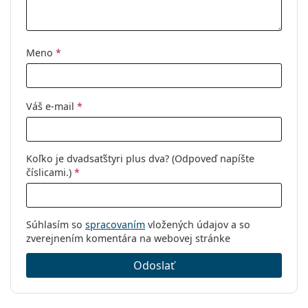
Použitie:
Móda
Kód:
ET 17995 535 54
Meno
*
Váš e-mail
*
Koľko je dvadsaťštyri plus dva? (Odpoveď napíšte
číslicami.)
*
Súhlasím so
spracovaním
vložených údajov a so
zverejnením komentára na webovej stránke
Odoslať