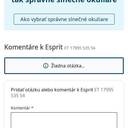
Šírka:
133 mm
Preskúmajte celú ponuku
slnečných okuliarov
a
objavte štýlové rámy od obľúbených značiek.
Dĺžka stranice:
140 mm
Ako vybrať správne slnečné okuliare
Šírka mostíka:
18 mm
Hmotnosť:
150 g
Nastaviteľné
Nie
Komentáre k Esprit
ET 17995 535 54
sedielka:
Príslušenstvo
Žiadna otázka...
Puzdro:
Áno
Čistiaca
Áno
handrička:
Pridať otázku alebo komentár k Esprit
ET 17995
Ostatné
535 54
Typ:
Dámske
Komentár
*
Kategória:
Slnečné okuliare
Značka:
Esprit