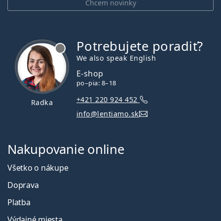
Chcem novinky
Potrebujete poradiť?
je offline
We also speak English
E-shop
po–pia: 8–18
+421 220 924 452
Radka
info@lentiamo.sk
Nakupovanie online
Všetko o nákupe
Doprava
Platba
Výdajné miesta