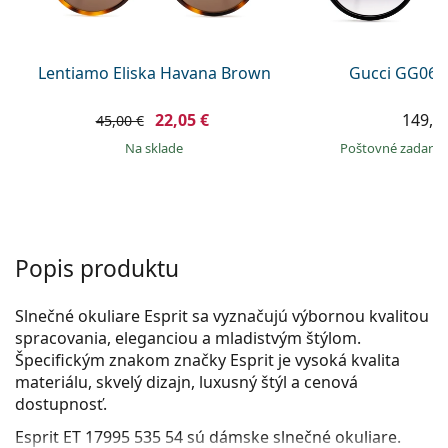
Persol
Prada
Lentiamo Eliska Havana Brown
Gucci GG063
Všetky značky
22,05 €
149,9
45,00 €
na sklade
Poštovné zadar
Popis produktu
Slnečné okuliare Esprit sa vyznačujú výbornou kvalitou
spracovania, eleganciou a mladistvým štýlom.
Špecifickým znakom značky Esprit je vysoká kvalita
materiálu, skvelý dizajn, luxusný štýl a cenová
dostupnosť.
Esprit ET 17995 535 54
sú dámske slnečné okuliare.