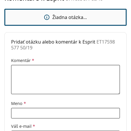
sedielka:
Príslušenstvo
Žiadna otázka...
Puzdro:
Áno
Čistiaca
Áno
handrička:
Pridať otázku alebo komentár k Esprit
ET17598
577 50/19
Ostatné
Typ:
Dámske
Komentár
*
Kategória:
Dioptrické okuliare
Značka:
Esprit
Kód:
ET17598 577 50/19
Meno
*
Váš e-mail
*