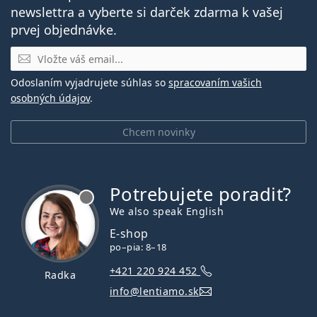
newslettra a vyberte si darček zdarma k vašej
prvej objednávke.
E-mail
Odoslaním vyjadrujete súhlas so
spracovaním vašich
osobných údajov
.
Chcem novinky
Potrebujete poradiť?
je offline
We also speak English
E-shop
po–pia: 8–18
+421 220 924 452
Radka
info@lentiamo.sk