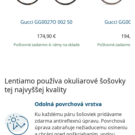
Persol
Prada
Gucci GG0027O 002 50
Gucci GG002
Všetky značky
174,90 €
194,9
Poštovné zadarmo
&
rámy na sklade
Poštovné zadarmo
Lentiamo používa okuliarové šošovky
tej najvyššej kvality
Odolná povrchová vrstva
Ku každému páru šošoviek pridávame
zdarma antireflexnú úpravu. Povrchová
úprava zabraňuje nežiaducemu oslneniu
a chráni pred poškriabaním, vodou,