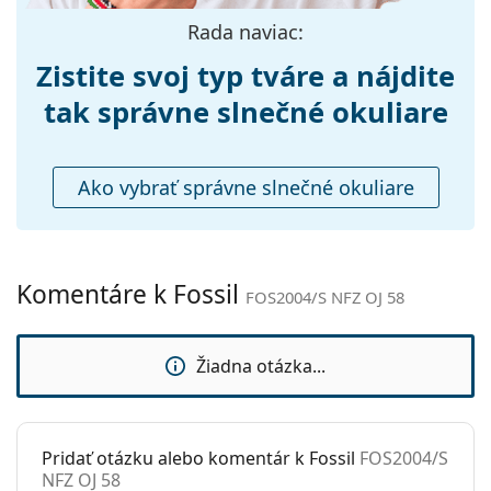
Nastaviteľné
Áno
Rada naviac:
sedielka:
Príslušenstvo
Zistite svoj typ tváre a nájdite
Puzdro:
Nie
tak správne slnečné okuliare
Čistiaca
Nie
handrička:
Ako vybrať správne slnečné okuliare
Ostatné
Typ:
Dámske
Kategória:
Slnečné okuliare
Komentáre k Fossil
FOS2004/S NFZ OJ 58
Značka:
Fossil
Použitie:
Móda
Žiadna otázka...
Kód:
FOS2004/S NFZ OJ 58
Pridať otázku alebo komentár k Fossil
FOS2004/S
NFZ OJ 58