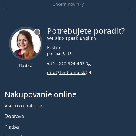
Chcem novinky
Potrebujete poradiť?
je offline
We also speak English
E-shop
po–pia: 8–18
+421 220 924 452
Radka
info@lentiamo.sk
Nakupovanie online
Všetko o nákupe
Doprava
Platba