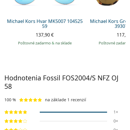
Persol
Prada
Michael Kors Hvar MK5007 104525
Michael Kors Gr
59
393073
Všetky značky
137,90 €
117,9
Poštovné zadarmo
&
na sklade
Poštovné zadar
Hodnotenia Fossil
FOS2004/S NFZ OJ
58
100 %
na základe 1 recenzií
1×
0×
0×