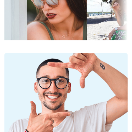
svetla 8 – 18%) – tmavý filter vhodný pre intenzívne
Výška očnice:
45 mm
slnečné žiarenie na pláži alebo v meste.
Šírka očnice:
58 mm
Preskúmajte celú ponuku
slnečných okuliarov
a
Materiál skiel:
Plast
objavte štýlové rámy od obľúbených značiek.
UV filter 400:
Áno
Rám
Tvar rámu:
Pilotské
Farba rámov:
Zlatá
Materiál rámov:
Kov
Veľkosť:
M
Šírka:
130 mm
Dĺžka stranice:
135 mm
Šírka mostíka:
13 mm
Hmotnosť:
45 g