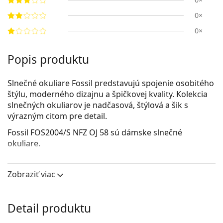
0×
0×
Popis produktu
Slnečné okuliare Fossil predstavujú spojenie osobitého
štýlu, moderného dizajnu a špičkovej kvality. Kolekcia
slnečných okuliarov je nadčasová, štýlová a šik s
výrazným citom pre detail.
Fossil FOS2004/S NFZ OJ 58
sú dámske slnečné
okuliare.
Pozrite sa, ako vyzeráte v týchto slnečných okuliaroch
pomocou funkcie virtuálnej skúšky.
Zobraziť viac
Rám okuliarov
Zlatá farba rámov skvele ladí s teplým odtieňom
Detail produktu
pleti a s tmavohnedými vlasmi.