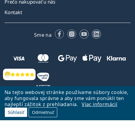
Prečo nakupovať u nás
Kontakt
Facebooku
Instagrame
YouTube
LinkedIn
Sme na
Hodnotenia
Na tejto webovej stránke používame súbory cookie,
aby fungovala správne a aby sme vám ponúkli ten
najlepší zážitok z prehliadania.
Viac informácií
Späť na Úvodnu stránku
Prejsť hore
Súhlasiť
Odmietnuť
Lentiamo.sk vlastní a prevádzkuje spoločnosť Lentiamo s.r.o., Česká
republika
Sme tu pre Vás už 18 rokov.