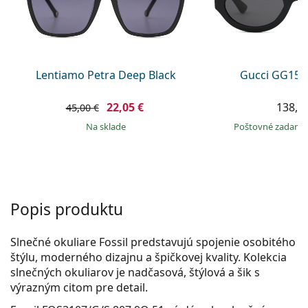
Gucci
Všetky roztoky
je onli
Všetky značky
Persol
Prada
Lentiamo Petra Deep Black
Gucci GG157
Všetky značky
22,05 €
138,9
45,00 €
na sklade
Poštovné zadar
Popis produktu
Slnečné okuliare Fossil predstavujú spojenie osobitého
štýlu, moderného dizajnu a špičkovej kvality. Kolekcia
slnečných okuliarov je nadčasová, štýlová a šik s
výrazným citom pre detail.