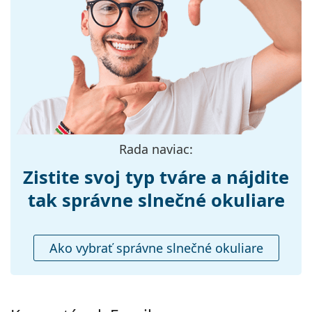
Veľkosť:
M
Šírka:
137 mm
Dĺžka stranice:
140 mm
Šírka mostíka:
22 mm
Hmotnosť:
40 g
Nastaviteľné
Nie
Rada naviac:
sedielka:
Zistite svoj typ tváre a nájdite
Flexi pánt:
Nie
Príslušenstvo
tak správne slnečné okuliare
Puzdro:
Nie
Čistiaca
Nie
Ako vybrať správne slnečné okuliare
handrička:
Ostatné
Typ:
Dámske