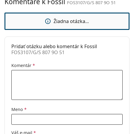
Komentáre k Fossil
FOS3107/G/S 807 9O 51
Kategória:
Slnečné okuliare
Značka:
Fossil
Žiadna otázka...
Použitie:
Móda
Kód:
FOS3107/G/S 807 9O 51
Pridať otázku alebo komentár k Fossil
FOS3107/G/S 807 9O 51
Komentár
*
Meno
*
Váš e-mail
*