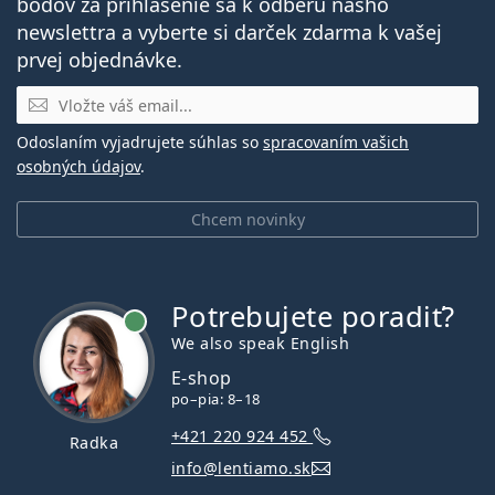
bodov za prihlásenie sa k odberu nášho
newslettra a vyberte si darček zdarma k vašej
prvej objednávke.
E-mail
Odoslaním vyjadrujete súhlas so
spracovaním vašich
osobných údajov
.
Chcem novinky
Potrebujete poradiť?
je online
We also speak English
E-shop
po–pia: 8–18
+421 220 924 452
Radka
info@lentiamo.sk