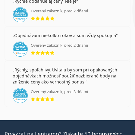
Rychle dodanue aj ceny. Nie je
Overený zákazník, pred 2 dňami
hodnotenie 5 z 5
Objednávam niekoľko rokov a som vždy spokojná
Overený zákazník, pred 2 dňami
hodnotenie 5 z 5
Rýchly, spoľahlivý. Uvítala by som pri opakovaných
objednávkach možnosť použiť nazbierané body na
zníženie ceny ako vernostný bonus.
Overený zákazník, pred 3 dňami
hodnotenie 5 z 5
Prvýkrát na Lentiamo? Získajte 50 bonusových