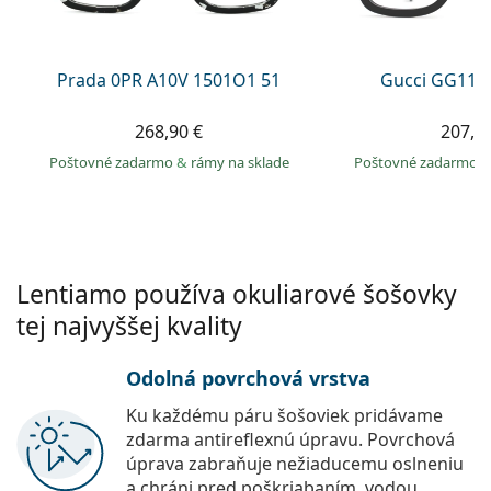
Persol
Prada
Prada 0PR A10V 1501O1 51
Gucci GG113
Všetky značky
268,90 €
207,9
Poštovné zadarmo
&
rámy na sklade
Poštovné zadarmo
Lentiamo používa okuliarové šošovky
tej najvyššej kvality
Odolná povrchová vrstva
Ku každému páru šošoviek pridávame
zdarma antireflexnú úpravu. Povrchová
úprava zabraňuje nežiaducemu oslneniu
a chráni pred poškriabaním, vodou,