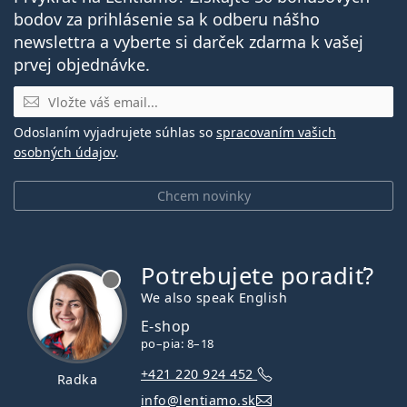
bodov za prihlásenie sa k odberu nášho
newslettra a vyberte si darček zdarma k vašej
prvej objednávke.
E-mail
Odoslaním vyjadrujete súhlas so
spracovaním vašich
osobných údajov
.
Chcem novinky
Potrebujete poradiť?
je offline
We also speak English
E-shop
po–pia: 8–18
+421 220 924 452
Radka
info@lentiamo.sk