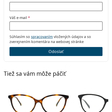
Kód:
GG0550O 006 53
Váš e-mail
*
Súhlasím so
spracovaním
vložených údajov a so
zverejnením komentára na webovej stránke
Odoslať
Tiež sa vám môže páčiť