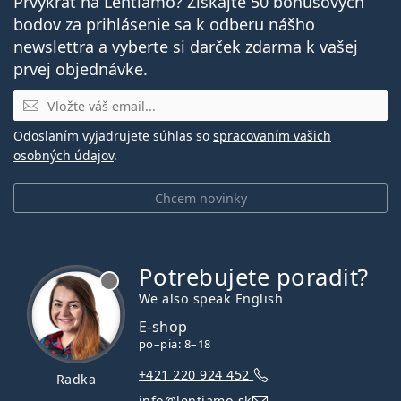
Prvýkrát na Lentiamo? Získajte 50 bonusových
bodov za prihlásenie sa k odberu nášho
newslettra a vyberte si darček zdarma k vašej
prvej objednávke.
E-mail
Odoslaním vyjadrujete súhlas so
spracovaním vašich
osobných údajov
.
Chcem novinky
Potrebujete poradiť?
je offline
We also speak English
E-shop
po–pia: 8–18
+421 220 924 452
Radka
info@lentiamo.sk