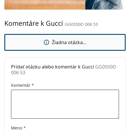
Šírka mostíka:
16 mm
Hmotnosť:
190 g
Komentáre k Gucci
Nastaviteľné
Nie
GG0550O 006 53
sedielka:
Flexi pánt:
Nie
Žiadna otázka...
Slnečný klip:
Nie
Príslušenstvo
Pridať otázku alebo komentár k Gucci
GG0550O
Puzdro:
Áno
006 53
Čistiaca
Áno
handrička:
Komentár
*
Ostatné
Typ:
Dámske
Kategória:
Dioptrické okuliare
Značka:
Gucci
Meno
*