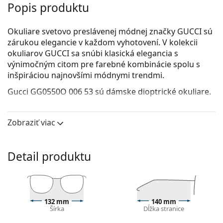
Popis produktu
Okuliare svetovo preslávenej módnej značky GUCCI sú
zárukou elegancie v každom vyhotovení. V kolekcii
okuliarov GUCCI sa snúbi klasická elegancia s
výnimočným citom pre farebné kombinácie spolu s
inšpiráciou najnovšími módnymi trendmi.
Gucci GG0550O 006 53
sú dámske dioptrické okuliare.
Pozrite sa, ako vyzeráte v týchto okuliaroch pomocou
funkcie virtuálnej skúšky.
Zobraziť viac
Okuliarové rámy
Hnedá farba rámov skvele ladí s teplým odtieňom
Detail produktu
pleti a so svetlohnedými, čiernymi alebo tmavými
blond vlasmi.
Rámy Cat Eye sú ideálnou voľbou, ak máte srdcový,
oválny alebo kosoštvorcový typ tváre.
132 mm
140 mm
Rám okuliarov je vyrobený z veľmi kvalitného plastu,
Šírka
Dĺžka stranice
ktorý ponúka vysokú odolnosť, pohodlné nosenie a