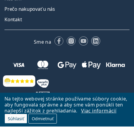
Prečo nakupovať u nás
Kontakt
Facebooku
Instagrame
YouTube
LinkedIn
Sme na
Hodnotenia
Na tejto webovej stránke používame súbory cookie,
aby fungovala správne a aby sme vám ponúkli ten
najlepší zážitok z prehliadania.
Viac informácií
Späť na Úvodnu stránku
Prejsť hore
Súhlasiť
Odmietnuť
Lentiamo.sk vlastní a prevádzkuje spoločnosť Lentiamo s.r.o., Česká
republika
Sme tu pre Vás už 18 rokov.