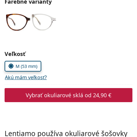
Farebné varianty
Persol
Prada
Všetky značky
Zvoľte parametre
Veľkosť
M (53 mm)
Akú mám veľkosť?
Vybrať okuliarové sklá od
24,90 €
Lentiamo používa okuliarové šošovky