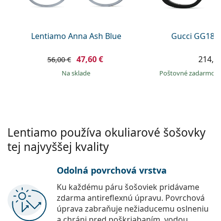
Persol
Prada
Lentiamo Anna Ash Blue
Gucci GG184
Všetky značky
47,60 €
214,9
56,00 €
na sklade
Poštovné zadarmo
Lentiamo používa okuliarové šošovky
tej najvyššej kvality
Odolná povrchová vrstva
Ku každému páru šošoviek pridávame
zdarma antireflexnú úpravu. Povrchová
úprava zabraňuje nežiaducemu oslneniu
a chráni pred poškriabaním, vodou,