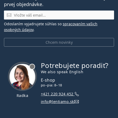
prvej objednávke.
E-mail
Odoslaním vyjadrujete súhlas so
spracovaním vašich
osobných údajov
.
Chcem novinky
Potrebujete poradiť?
je offline
We also speak English
E-shop
po–pia: 8–18
+421 220 924 452
Radka
info@lentiamo.sk