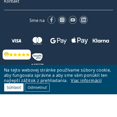
Kontakt
Facebooku
Instagrame
YouTube
LinkedIn
Sme na
Hodnotenia
Na tejto webovej stránke používame súbory cookie,
aby fungovala správne a aby sme vám ponúkli ten
najlepší zážitok z prehliadania.
Viac informácií
Späť na Úvodnu stránku
Prejsť hore
Súhlasiť
Odmietnuť
Lentiamo.sk vlastní a prevádzkuje spoločnosť Lentiamo s.r.o., Česká
republika
Sme tu pre Vás už 18 rokov.