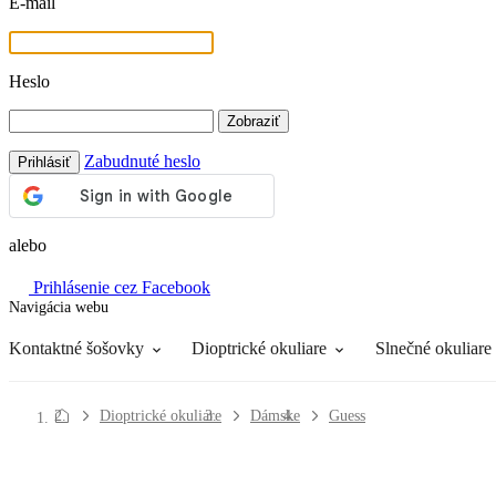
E-mail
Heslo
Zobraziť
Zabudnuté heslo
Prihlásiť
alebo
Prihlásenie cez Facebook
Navigácia webu
Roztoky
Všetko o nákupe
Kontaktné šošovky
Dioptrické okuliare
Slnečné okuliare
Dioptrické okuliare
Dámske
Guess