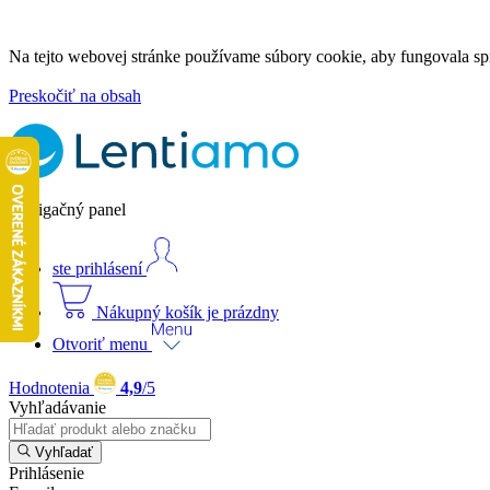
Na tejto webovej stránke používame súbory cookie, aby fungovala spr
Preskočiť na obsah
Navigačný panel
ste prihlásení
Nákupný košík je prázdny
Otvoriť menu
Hodnotenia
4,9
/5
Vyhľadávanie
Vyhľadať
Prihlásenie