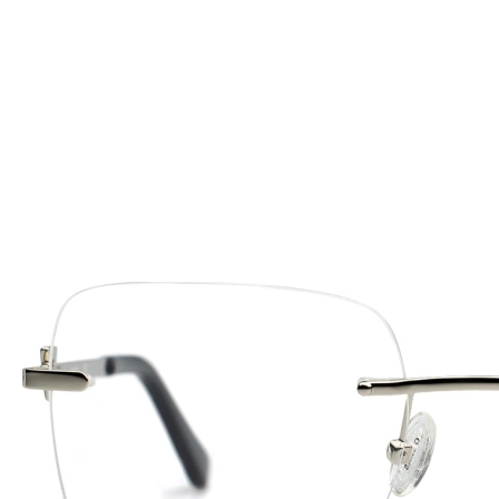
125 mm
Šírka
Šírka
očnice