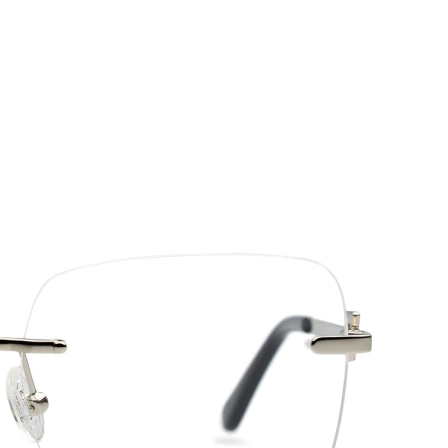
53
16
140
140 mm
Dĺžka stranice
Šírka
Dĺžka
mostíka
stranice