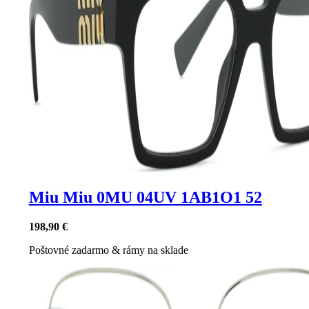
Miu Miu 0MU 04UV 1AB1O1 52
198,90 €
Poštovné zadarmo
&
rámy na sklade