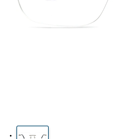
45 mm
53 mm
Výška očnice
Šírka očnice