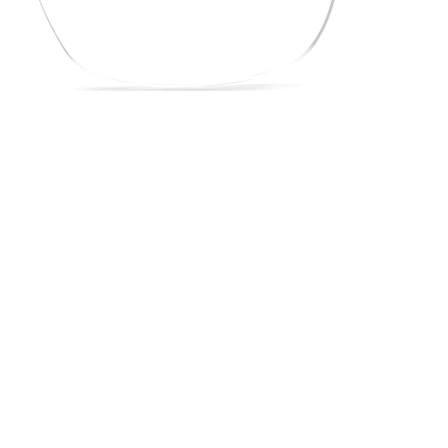
16 mm
Šírka mostíka