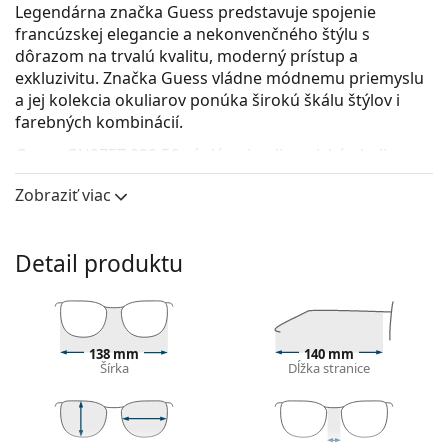
Legendárna značka Guess predstavuje spojenie
francúzskej elegancie a nekonvenčného štýlu s
dôrazom na trvalú kvalitu, moderný prístup a
exkluzivitu. Značka Guess vládne módnemu priemyslu
a jej kolekcia okuliarov ponúka širokú škálu štýlov i
farebných kombinácií.
Guess GU2757 032 56
sú dámske dioptrické okuliare.
Pozrite sa, ako vyzeráte v týchto okuliaroch pomocou
Zobraziť viac
funkcie virtuálnej skúšky.
Okuliarové rámy
Detail produktu
Zlatá farba rámov skvele ladí s teplým odtieňom
pleti a s tmavohnedými vlasmi.
Štvorcové rámy sú ideálnou voľbou, ak máte
okrúhly, oválny alebo trojuholníkový typ tváre.
138 mm
140 mm
Rám okuliarov je vyrobený z kovu, ktorý dobre drží
Šírka
Dĺžka stranice
tvar a ponúka vysokú pevnosť a unikátny vzhľad.
Celorámové okuliare sú najbežnejším typom rámov,
skladajú sa z okuliarového stredu a páru straníc.