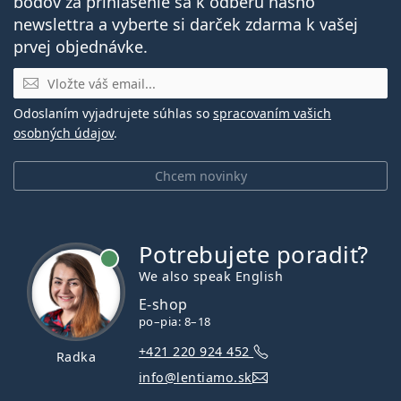
bodov za prihlásenie sa k odberu nášho
newslettra a vyberte si darček zdarma k vašej
prvej objednávke.
E-mail
Odoslaním vyjadrujete súhlas so
spracovaním vašich
osobných údajov
.
Chcem novinky
Potrebujete poradiť?
je online
We also speak English
E-shop
po–pia: 8–18
+421 220 924 452
Radka
info@lentiamo.sk