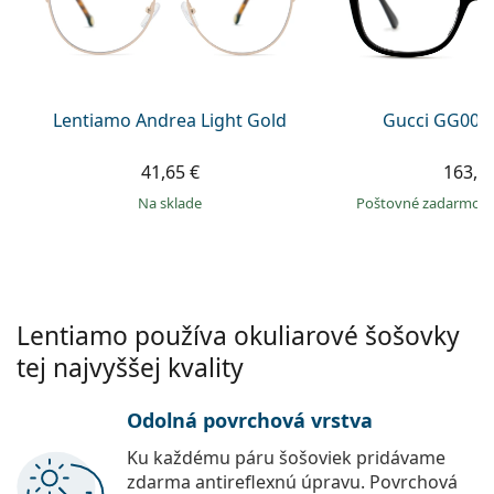
Gucci
Všetky roztoky
je onli
Všetky značky
Persol
Prada
Lentiamo Andrea Light Gold
Gucci GG002
Všetky značky
41,65 €
163,9
na sklade
Poštovné zadarmo
Lentiamo používa okuliarové šošovky
tej najvyššej kvality
Odolná povrchová vrstva
Ku každému páru šošoviek pridávame
zdarma antireflexnú úpravu. Povrchová