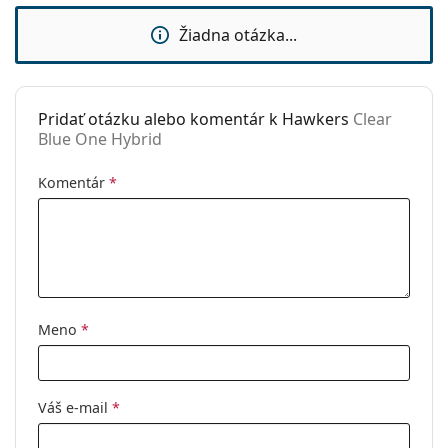
Použitie:
Móda
Žiadna otázka...
Kód:
Clear Blue One Hybrid
Pridať otázku alebo komentár k Hawkers
Clear
Blue One Hybrid
Komentár
*
Meno
*
Váš e-mail
*