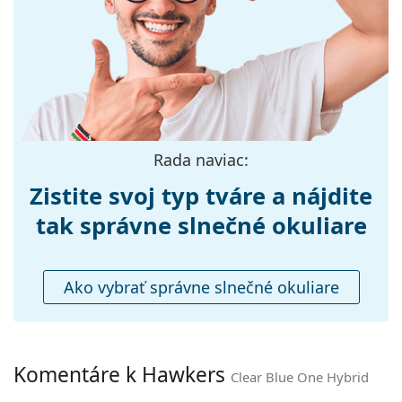
Šírka:
125 mm
Dĺžka stranice:
140 mm
Šírka mostíka:
18 mm
Hmotnosť:
100 g
Nastaviteľné
Nie
Rada naviac:
sedielka:
Príslušenstvo
Zistite svoj typ tváre a nájdite
Puzdro:
Nie
tak správne slnečné okuliare
Čistiaca
Nie
handrička:
Ako vybrať správne slnečné okuliare
Ostatné
Typ:
Unisex
Kategória:
Slnečné okuliare
Komentáre k Hawkers
Clear Blue One Hybrid
Značka:
Hawkers