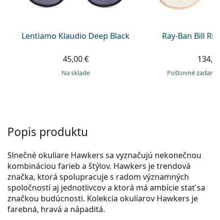
Persol
Prada
Lentiamo Klaudio Deep Black
Ray-Ban Bill R
Všetky značky
45,00 €
134,9
na sklade
Poštovné zadar
Popis produktu
Slnečné okuliare Hawkers sa vyznačujú nekonečnou
kombináciou farieb a štýlov. Hawkers je trendová
značka, ktorá spolupracuje s radom významných
spoločností aj jednotlivcov a ktorá má ambície stať sa
značkou budúcnosti. Kolekcia okuliarov Hawkers je
farebná, hravá a nápaditá.