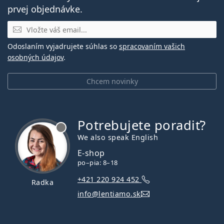
prvej objednávke.
E-mail
Odoslaním vyjadrujete súhlas so
spracovaním vašich
osobných údajov
.
Chcem novinky
Potrebujete poradiť?
je offline
We also speak English
E-shop
po–pia: 8–18
+421 220 924 452
Radka
info@lentiamo.sk