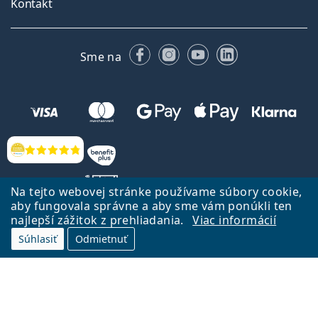
Kontakt
Facebooku
Instagrame
YouTube
LinkedIn
Sme na
Hodnotenia
Na tejto webovej stránke používame súbory cookie,
aby fungovala správne a aby sme vám ponúkli ten
najlepší zážitok z prehliadania.
Viac informácií
Späť na Úvodnu stránku
Prejsť hore
Súhlasiť
Odmietnuť
Lentiamo.sk vlastní a prevádzkuje spoločnosť Lentiamo s.r.o., Česká
republika
Sme tu pre Vás už 18 rokov.