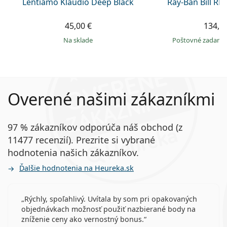
Lentiamo Klaudio Deep Black
Ray-Ban Bill R
45,00 €
134,9
na sklade
Poštovné zadar
Overené našimi zákazníkmi
97 % zákazníkov odporúča náš obchod (z
11477 recenzií). Prezrite si vybrané
hodnotenia našich zákazníkov.
Ďalšie hodnotenia na Heureka.sk
Rýchly, spoľahlivý. Uvítala by som pri opakovaných
objednávkach možnosť použiť nazbierané body na
zníženie ceny ako vernostný bonus.