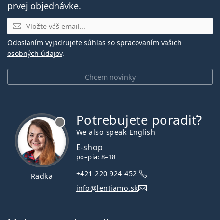
prvej objednávke.
E-mail
Odoslaním vyjadrujete súhlas so
spracovaním vašich
osobných údajov
.
Chcem novinky
Potrebujete poradiť?
je offline
We also speak English
E-shop
po–pia: 8–18
+421 220 924 452
Radka
info@lentiamo.sk