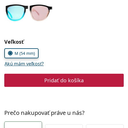
Persol
Prada
Všetky značky
Zvoľte parametre
Veľkosť
M (54 mm)
Akú mám veľkosť?
Pridať do košíka
Prečo nakupovať práve u nás?