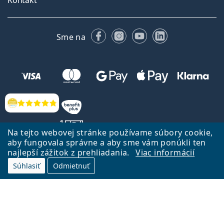
Facebooku
Instagrame
YouTube
LinkedIn
Sme na
Hodnotenia
Na tejto webovej stránke používame súbory cookie,
aby fungovala správne a aby sme vám ponúkli ten
najlepší zážitok z prehliadania.
Viac informácií
Späť na Úvodnu stránku
Prejsť hore
Súhlasiť
Odmietnuť
Lentiamo.sk vlastní a prevádzkuje spoločnosť Lentiamo s.r.o., Česká
republika
Sme tu pre Vás už 18 rokov.