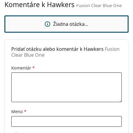
Komentáre k Hawkers
Fusion Clear Blue One
Značka:
Hawkers
Použitie:
Móda
Žiadna otázka...
Kód:
Fusion Clear Blue One
Pridať otázku alebo komentár k Hawkers
Fusion
Clear Blue One
Komentár
*
Meno
*