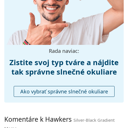
Preskúmajte celú ponuku
slnečných okuliarov
a
Šírka:
131 mm
objavte štýlové rámy od obľúbených značiek.
Dĺžka stranice:
140 mm
Šírka mostíka:
20 mm
Hmotnosť:
105 g
Nastaviteľné
Áno
Rada naviac:
sedielka:
Zistite svoj typ tváre a nájdite
Flexi pánt:
Nie
Príslušenstvo
tak správne slnečné okuliare
Puzdro:
Nie
Čistiaca
Nie
Ako vybrať správne slnečné okuliare
handrička:
Ostatné
Typ:
Unisex
Komentáre k Hawkers
Silver-Black Gradient
Kategória:
Slnečné okuliare