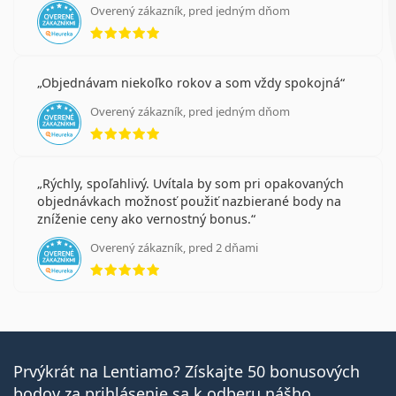
Overený zákazník, pred jedným dňom
hodnotenie 5 z 5
Objednávam niekoľko rokov a som vždy spokojná
Overený zákazník, pred jedným dňom
hodnotenie 5 z 5
Rýchly, spoľahlivý. Uvítala by som pri opakovaných
objednávkach možnosť použiť nazbierané body na
zníženie ceny ako vernostný bonus.
Overený zákazník, pred 2 dňami
hodnotenie 5 z 5
Prvýkrát na Lentiamo? Získajte 50 bonusových
bodov za prihlásenie sa k odberu nášho