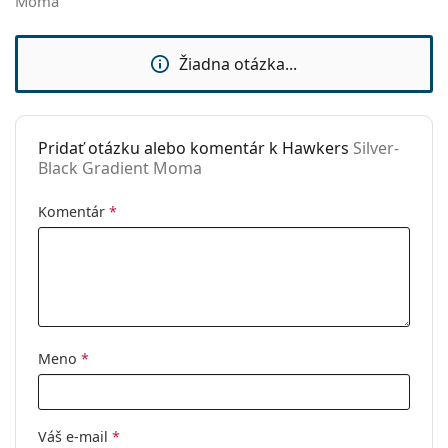
Moma
Značka:
Hawkers
Použitie:
Móda
Žiadna otázka...
Kód:
Silver-Black Gradient Moma
Pridať otázku alebo komentár k Hawkers
Silver-
Black Gradient Moma
Komentár
*
Meno
*
Váš e-mail
*