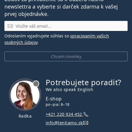
newslettra a vyberte si darček zdarma k vašej
prvej objednávke.
E-mail
Odoslaním vyjadrujete súhlas so
spracovaním vašich
osobných údajov
.
Chcem novinky
Potrebujete poradiť?
je offline
We also speak English
E-shop
po–pia: 8–18
+421 220 924 452
Radka
info@lentiamo.sk