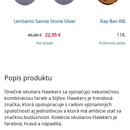
Persol
Prada
Lentiamo Sanne Stone Silver
Ray-Ban RB21
Všetky značky
22,05 €
118,9
45,00 €
na sklade
Poštovné zadar
Popis produktu
Slnečné okuliare Hawkers sa vyznačujú nekonečnou
kombináciou farieb a štýlov. Hawkers je trendová
značka, ktorá spolupracuje s radom významných
spoločností aj jednotlivcov a ktorá má ambície stať sa
značkou budúcnosti. Kolekcia okuliarov Hawkers je
farebná, hravá a nápaditá.