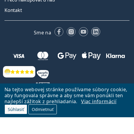
Kontakt
Facebooku
Instagrame
YouTube
LinkedIn
Sme na
Hodnotenia
Na tejto webovej stránke používame súbory cookie,
aby fungovala správne a aby sme vám ponúkli ten
najlepší zážitok z prehliadania.
Viac informácií
Späť na Úvodnu stránku
Prejsť hore
Súhlasiť
Odmietnuť
Lentiamo.sk vlastní a prevádzkuje spoločnosť Lentiamo s.r.o., Česká
republika
Sme tu pre Vás už 18 rokov.