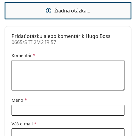
Značka:
Hugo Boss
Žiadna otázka...
Použitie:
Móda
Kód:
0665/S IT 2M2 IR 57
Pridať otázku alebo komentár k Hugo Boss
0665/S IT 2M2 IR 57
Komentár
*
Meno
*
Váš e-mail
*