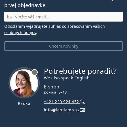
prvej objednávke.
E-mail
Odoslaním vyjadrujete súhlas so
spracovaním vašich
osobných údajov
.
Chcem novinky
Potrebujete poradiť?
je offline
We also speak English
E-shop
po–pia: 8–18
+421 220 924 452
Radka
info@lentiamo.sk