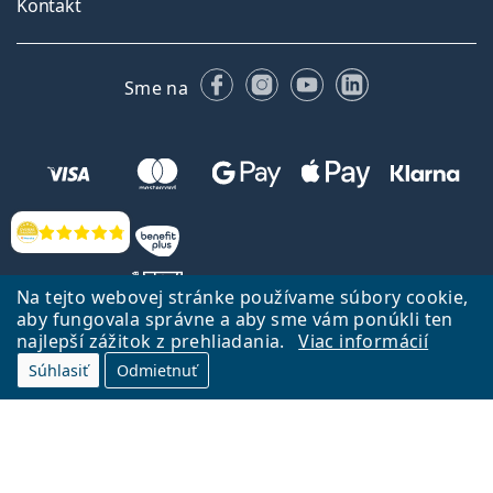
Kontakt
Facebooku
Instagrame
YouTube
LinkedIn
Sme na
Hodnotenia
Na tejto webovej stránke používame súbory cookie,
aby fungovala správne a aby sme vám ponúkli ten
najlepší zážitok z prehliadania.
Viac informácií
Späť na Úvodnu stránku
Prejsť hore
Súhlasiť
Odmietnuť
Lentiamo.sk vlastní a prevádzkuje spoločnosť Lentiamo s.r.o., Česká
republika
Sme tu pre Vás už 18 rokov.