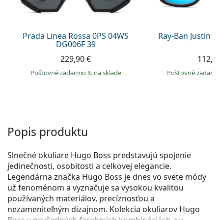
Persol
Prada
Prada Linea Rossa 0PS 04WS
Ray-Ban Justin 
DG006F 39
Všetky značky
229,90 €
112,9
Poštovné zadarmo
&
na sklade
Poštovné zadar
Popis produktu
Slnečné okuliare Hugo Boss predstavujú spojenie
jedinečnosti, osobitosti a celkovej elegancie.
Legendárna značka Hugo Boss je dnes vo svete módy
už fenoménom a vyznačuje sa vysokou kvalitou
používaných materiálov, precíznosťou a
nezameniteľným dizajnom. Kolekcia okuliarov Hugo