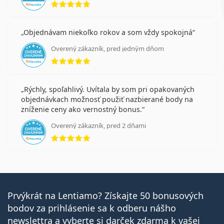
Objednávam niekoľko rokov a som vždy spokojná
Overený zákazník, pred jedným dňom
hodnotenie 5 z 5
Rýchly, spoľahlivý. Uvítala by som pri opakovaných
objednávkach možnosť použiť nazbierané body na
zníženie ceny ako vernostný bonus.
Overený zákazník, pred 2 dňami
hodnotenie 5 z 5
Prvýkrát na Lentiamo? Získajte 50 bonusových
bodov za prihlásenie sa k odberu nášho
newslettra a vyberte si darček zdarma k vašej