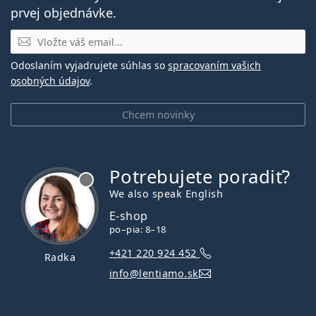
prvej objednávke.
E-mail
Odoslaním vyjadrujete súhlas so
spracovaním vašich
osobných údajov
.
Chcem novinky
Potrebujete poradiť?
je offline
We also speak English
E-shop
po–pia: 8–18
+421 220 924 452
Radka
info@lentiamo.sk