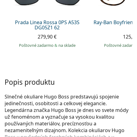
Persol
Prada
Prada Linea Rossa 0PS A53S
Ray-Ban Boyfriend
DG05Z1 62
Všetky značky
279,90 €
125,9
Poštovné zadarmo
&
na sklade
Poštovné zadar
Popis produktu
Slnečné okuliare Hugo Boss predstavujú spojenie
jedinečnosti, osobitosti a celkovej elegancie.
Legendárna značka Hugo Boss je dnes vo svete módy
už fenoménom a vyznačuje sa vysokou kvalitou
používaných materiálov, precíznosťou a
nezameniteľným dizajnom. Kolekcia okuliarov Hugo