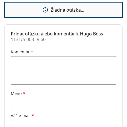
Použitie:
Móda
Žiadna otázka...
Kód:
1131/S 003 IR 60
Pridať otázku alebo komentár k Hugo Boss
1131/S 003 IR 60
Komentár
*
Meno
*
Váš e-mail
*