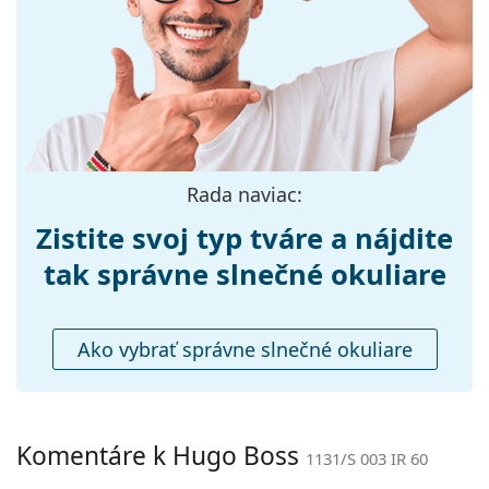
môžu namiesto handričky obsahovať textilné
Šírka:
140 mm
vrecko.
Dĺžka stranice:
145 mm
Preskúmajte celú ponuku
slnečných okuliarov
a
objavte štýlové rámy od obľúbených značiek.
Šírka mostíka:
18 mm
Hmotnosť:
150 g
Nastaviteľné
Áno
Rada naviac:
sedielka:
Príslušenstvo
Zistite svoj typ tváre a nájdite
Puzdro:
Áno
tak správne slnečné okuliare
Čistiaca
Áno
handrička:
Ako vybrať správne slnečné okuliare
Ostatné
Typ:
Pánske
Kategória:
Slnečné okuliare
Komentáre k Hugo Boss
1131/S 003 IR 60
Značka:
Hugo Boss