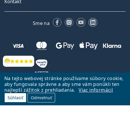
Kontakt
Facebooku
Instagrame
YouTube
LinkedIn
Sme na
Hodnotenia
Na tejto webovej stránke používame súbory cookie,
aby fungovala správne a aby sme vám ponúkli ten
najlepší zážitok z prehliadania.
Viac informácií
Späť na Úvodnu stránku
Prejsť hore
Súhlasiť
Odmietnuť
Lentiamo.sk vlastní a prevádzkuje spoločnosť Lentiamo s.r.o., Česká
republika
Sme tu pre Vás už 18 rokov.