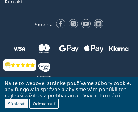
Kontakt
Facebooku
Instagrame
YouTube
LinkedIn
Sme na
Hodnotenia
Na tejto webovej stránke používame súbory cookie,
aby fungovala správne a aby sme vám ponúkli ten
najlepší zážitok z prehliadania.
Viac informácií
Späť na Úvodnu stránku
Prejsť hore
Súhlasiť
Odmietnuť
Lentiamo.sk vlastní a prevádzkuje spoločnosť Lentiamo s.r.o., Česká
republika
Sme tu pre Vás už 18 rokov.