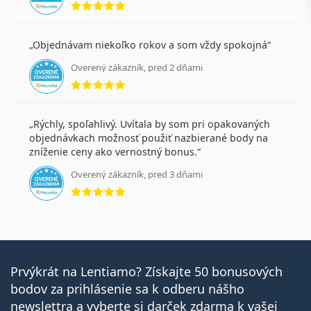
Objednávam niekoľko rokov a som vždy spokojná
Overený zákazník, pred 2 dňami
hodnotenie 5 z 5
Rýchly, spoľahlivý. Uvítala by som pri opakovaných
objednávkach možnosť použiť nazbierané body na
zníženie ceny ako vernostný bonus.
Overený zákazník, pred 3 dňami
hodnotenie 5 z 5
Prvýkrát na Lentiamo? Získajte 50 bonusových
bodov za prihlásenie sa k odberu nášho
newslettra a vyberte si darček zdarma k vašej