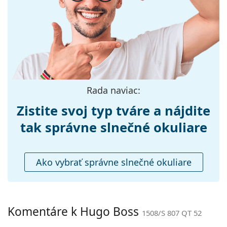
vrecko.
Šírka:
137 mm
Preskúmajte celú ponuku
slnečných okuliarov
a
Dĺžka stranice:
145 mm
objavte štýlové rámy od obľúbených značiek.
Šírka mostíka:
21 mm
Hmotnosť:
230 g
Nastaviteľné
Nie
Rada naviac:
sedielka:
Zistite svoj typ tváre a nájdite
Flexi pánt:
Nie
Príslušenstvo
tak správne slnečné okuliare
Puzdro:
Áno
Čistiaca
Áno
Ako vybrať správne slnečné okuliare
handrička:
Ostatné
Typ:
Pánske
Komentáre k Hugo Boss
1508/S 807 QT 52
Kategória:
Slnečné okuliare