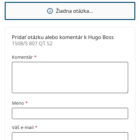
Značka:
Hugo Boss
Žiadna otázka...
Použitie:
Móda
Kód:
1508/S 807 QT 52
Pridať otázku alebo komentár k Hugo Boss
1508/S 807 QT 52
Komentár
*
Meno
*
Váš e-mail
*