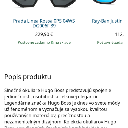
Persol
Prada
Prada Linea Rossa 0PS 04WS
Ray-Ban Justin 
DG006F 39
Všetky značky
229,90 €
112,9
Poštovné zadarmo
&
na sklade
Poštovné zadar
Popis produktu
Slnečné okuliare Hugo Boss predstavujú spojenie
jedinečnosti, osobitosti a celkovej elegancie.
Legendárna značka Hugo Boss je dnes vo svete módy
už fenoménom a vyznačuje sa vysokou kvalitou
používaných materiálov, precíznosťou a
nezameniteľným dizajnom. Kolekcia okuliarov Hugo