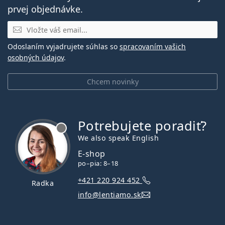
prvej objednávke.
E-mail
Odoslaním vyjadrujete súhlas so
spracovaním vašich
osobných údajov
.
Chcem novinky
Potrebujete poradiť?
je offline
We also speak English
E-shop
po–pia: 8–18
+421 220 924 452
Radka
info@lentiamo.sk