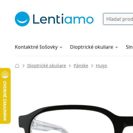
Vyhľadávanie
Prihlásenie
Navigácia webu
Roztoky
Všetko o nákupe
Kontaktné šošovky
Dioptrické okuliare
Sln
Dioptrické okuliare
Pánske
Hugo
130 mm