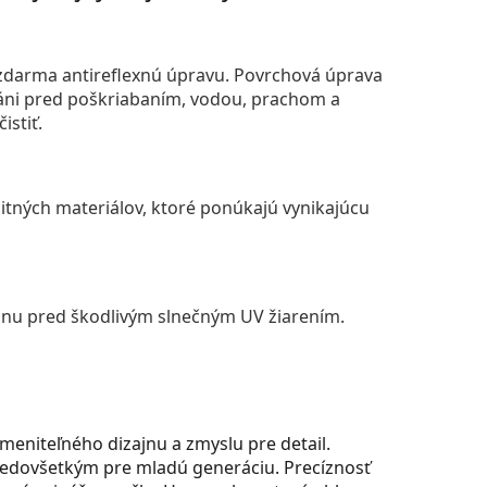
darma antireflexnú úpravu. Povrchová úprava
áni pred poškriabaním, vodou, prachom a
istiť.
itných materiálov, ktoré ponúkajú vynikajúcu
anu pred škodlivým slnečným UV žiarením.
meniteľného dizajnu a zmyslu pre detail.
predovšetkým pre mladú generáciu. Precíznosť