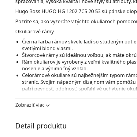
spracovania, vysoká kvalita i nové štýly sú atribúty,
Hugo Boss HUGO HG 1202 7C5 20 53
sú pánske diopt
Pozrite sa, ako vyzeráte v týchto okuliaroch pomocou
Okuliarové rámy
Čierna farba rámov skvele ladí so studeným odtie
svetlými blond vlasmi.
Štvorcové rámy sú ideálnou voľbou, ak máte okrúhl
Rám okuliarov je vyrobený z veľmi kvalitného pla
nosenie a výnimočný vzhľad.
Celorámové okuliare sú najbežnejším typom rámov
straníc. Svojím nápadným dizajnom vám pomôžu zvý
patrí pevnosť, odolnosť, spoľahlivé uchytenie ok
pred poškodením. Tento druh rámu je vhodný pre 
s vyššou optickou mohutnosťou.
Zobraziť viac
Flexi pánt so zabudovanou pružinou dovoľuje rozt
pohodlnejšie nasadenie okuliarov. Rám je vďaka nej
správne nastavenie.
Detail produktu
Príslušenstvo