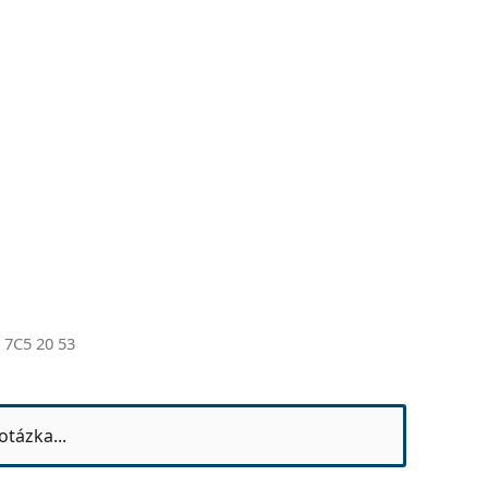
 7C5 20 53
otázka...