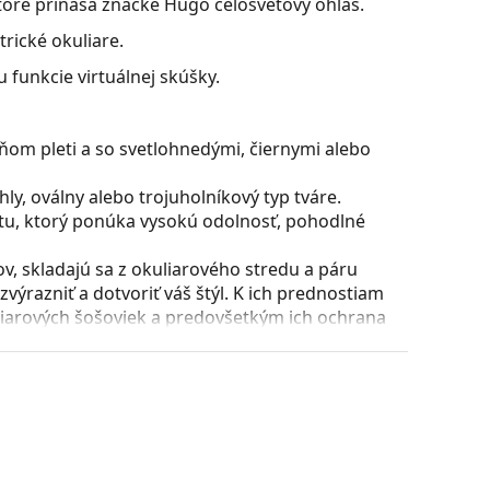
 ktoré prináša značke Hugo celosvetový ohlas.
rické okuliare.
 funkcie virtuálnej skúšky.
ňom pleti a so svetlohnedými, čiernymi alebo
y, oválny alebo trojuholníkový typ tváre.
stu, ktorý ponúka vysokú odolnosť, pohodlné
, skladajú sa z okuliarového stredu a páru
razniť a dotvoriť váš štýl. K ich prednostiam
uliarových šošoviek a predovšetkým ich ochrana
všetky typy okuliarových šošoviek, vrátane tých
voriť stranice o viac ako 90° a umožňuje tak
 odolnejší proti zlomeniu a tiež si dlhší čas udrží