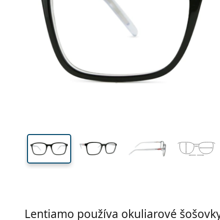
Šírka
Šírk
očnic
42 mm
53 mm
Výška očnice
Šírka očnice
Lentiamo používa okuliarové šošovky 