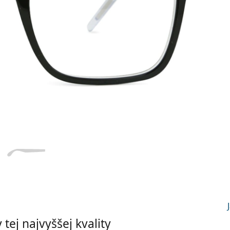
Dĺžka stranice
a
Šírka
Dĺžka
e
mostíka
stranice
20 mm
Šírka mostíka
tej najvyššej kvality