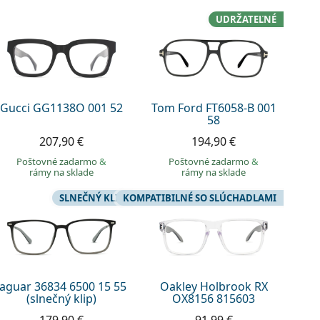
UDRŽATEĽNÉ
Gucci GG1138O 001 52
Tom Ford FT6058-B 001
58
207,90 €
194,90 €
Poštovné zadarmo
&
Poštovné zadarmo
&
rámy na sklade
rámy na sklade
SLNEČNÝ KLIP
KOMPATIBILNÉ SO SLÚCHADLAMI
Jaguar 36834 6500 15 55
Oakley Holbrook RX
(slnečný klip)
OX8156 815603