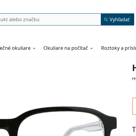
Vyhľadať
ečné okuliare
Okuliare na počítač
Roztoky a prís
H
T
53
20
145
145 mm