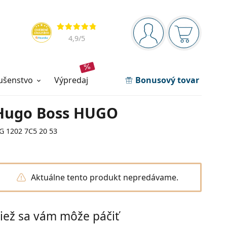
Navigačný panel
Hodnotenia
ste prihlásení
Nákupný ko
4,9
/5
lušenstvo
výpredaj
Bonusový tovar
Hugo Boss HUGO
G 1202 7C5 20 53
Aktuálne tento produkt nepredávame.
iež sa vám môže páčiť