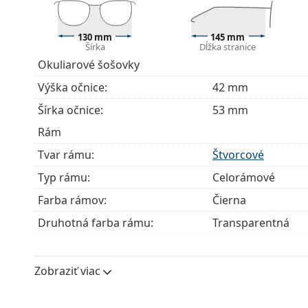
Okuliare dodávame s originálnym puzdrom. Farba 
Handrička, ktorá je súčasťou balenia, je ideálna na
130 mm
145 mm
modely môžu namiesto handričky obsahovať texti
Šírka
Dĺžka stranice
Okuliarové šošovky
Ide o zdravotnícku pomôcku. Pred použitím si prečít
Výška očnice:
42 mm
Šírka očnice:
53 mm
Rám
Tvar rámu:
Štvorcové
Typ rámu:
Celorámové
Farba rámov:
Čierna
Druhotná farba rámu:
Transparentná
Materiál rámov:
Plast
Veľkosť:
M
Zobraziť viac
Šírka:
130 mm