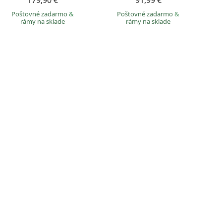
179,90 €
91,99 €
Poštovné zadarmo
&
Poštovné zadarmo
&
rámy na sklade
rámy na sklade