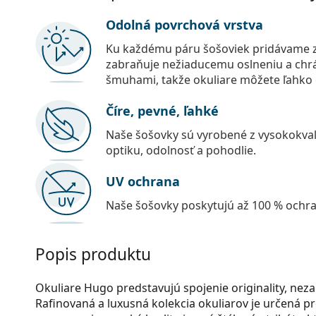
Odolná povrchová vrstva
Ku každému páru šošoviek pridávame z
zabraňuje nežiaducemu oslneniu a chr
šmuhami, takže okuliare môžete ľahko č
Číre, pevné, ľahké
Naše šošovky sú vyrobené z vysokokval
optiku, odolnosť a pohodlie.
UV ochrana
Naše šošovky poskytujú až 100 % ochr
Popis produktu
Okuliare Hugo predstavujú spojenie originality, neza
Rafinovaná a luxusná kolekcia okuliarov je určená 